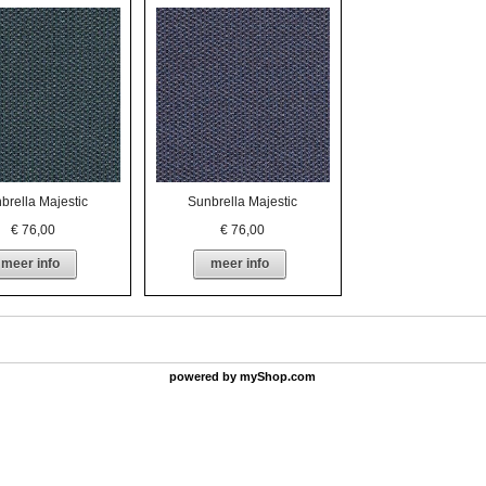
brella Majestic
Sunbrella Majestic
€
76,00
€
76,00
meer info
meer info
powered by
myShop.com