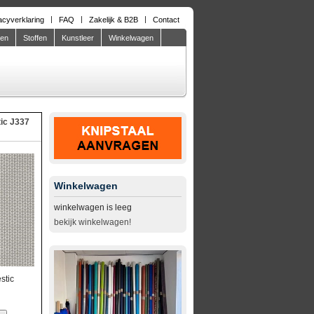
acyverklaring
FAQ
Zakelijk & B2B
Contact
den
Stoffen
Kunstleer
Winkelwagen
ic J337
Winkelwagen
winkelwagen is leeg
bekijk winkelwagen!
stic