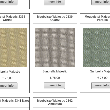
meer info
meer info
meer info
stof Majestic J338
Meubelstof Majestic J339
Meubelstof Majest
Citrine
Quartz
Paraiba
Sunbrella Majestic
Sunbrella Maje
brella Majestic
€
76,00
€
76,00
€
76,00
meer info
meer info
meer info
f Majestic J341 Naos
Meubelstof Majestic J342
Amethyst