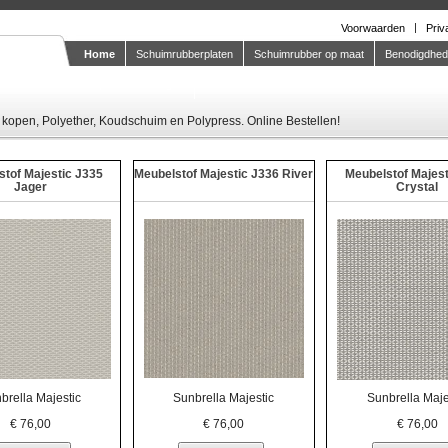
Voorwaarden
Priv
Home
Schuimrubberplaten
Schuimrubber op maat
Benodigdhe
Knipstaal-aanvragen
kopen, Polyether, Koudschuim en Polypress. Online Bestellen!
stof Majestic J335
Meubelstof Majestic J336 River
Meubelstof Majest
Jager
Crystal
brella Majestic
Sunbrella Majestic
Sunbrella Maje
€
76,00
€
76,00
€
76,00