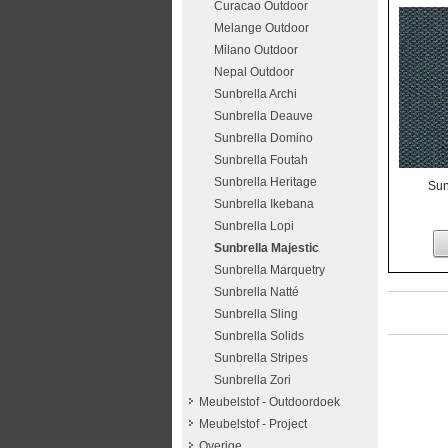
Curacao Outdoor
Melange Outdoor
Milano Outdoor
Nepal Outdoor
Sunbrella Archi
Sunbrella Deauve
Sunbrella Domino
Sunbrella Foutah
Sunbrella Heritage
Sun
Sunbrella Ikebana
Sunbrella Lopi
Sunbrella Majestic
Sunbrella Marquetry
Sunbrella Natté
Sunbrella Sling
Sunbrella Solids
Sunbrella Stripes
Sunbrella Zori
Meubelstof - Outdoordoek
Meubelstof - Project
Overige