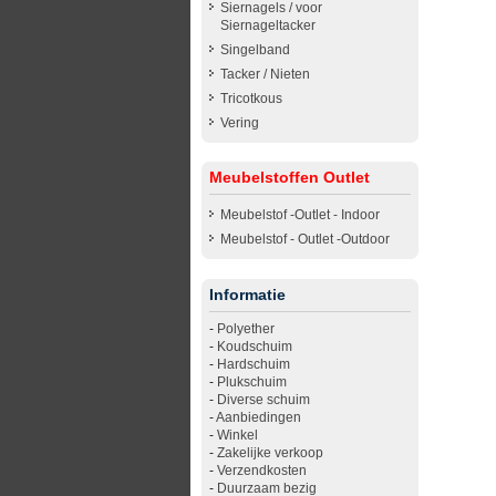
Siernagels / voor
Siernageltacker
Singelband
Tacker / Nieten
Tricotkous
Vering
Meubelstoffen Outlet
Meubelstof -Outlet - Indoor
Meubelstof - Outlet -Outdoor
Informatie
-
Polyether
-
Koudschuim
-
Hardschuim
-
Plukschuim
-
Diverse schuim
-
Aanbiedingen
-
Winkel
-
Zakelijke verkoop
-
Verzendkosten
-
Duurzaam bezig