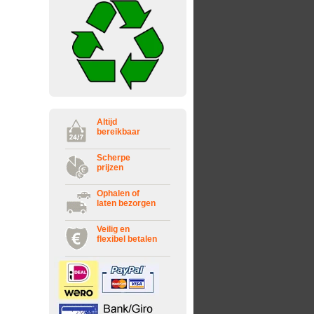
Altijd
bereikbaar
Scherpe
prijzen
Ophalen of
laten bezorgen
Veilig en
flexibel betalen