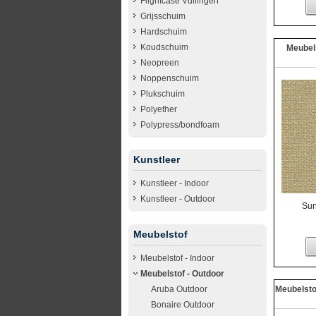
Flightcase Vullingen
Grijsschuim
Hardschuim
Koudschuim
Meubel
Neopreen
Noppenschuim
Plukschuim
Polyether
Polypress/bondfoam
Kunstleer
Kunstleer - Indoor
Kunstleer - Outdoor
Sun
Meubelstof
Meubelstof - Indoor
Meubelstof - Outdoor
Aruba Outdoor
Meubelsto
Bonaire Outdoor