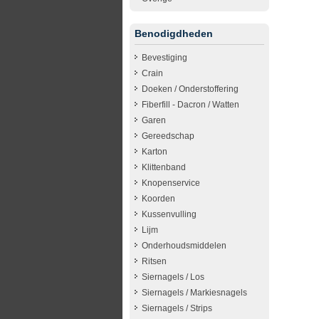
Benodigdheden
Bevestiging
Crain
Doeken / Onderstoffering
Fiberfill - Dacron / Watten
Garen
Gereedschap
Karton
Klittenband
Knopenservice
Koorden
Kussenvulling
Lijm
Onderhoudsmiddelen
Ritsen
Siernagels / Los
Siernagels / Markiesnagels
Siernagels / Strips