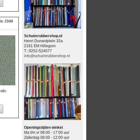
ic J340
Schuimrubbershop.nl
Henri Dunantplein 32a
2181 EM Hillegom
T.: 0252-524077
info@schuimrubbershop.nl
stic
Openingstijden winkel
Ma t/m vr 08:00 - 17:00 uur
Zaterdag 08:00 - 12:00 uur