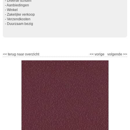
-
Diverse schuim
-
Aanbiedingen
-
Winkel
-
Zakelijke verkoop
-
Verzendkosten
-
Duurzaam bezig
<<
terug naar overzicht
<<
vorige
volgende
>>