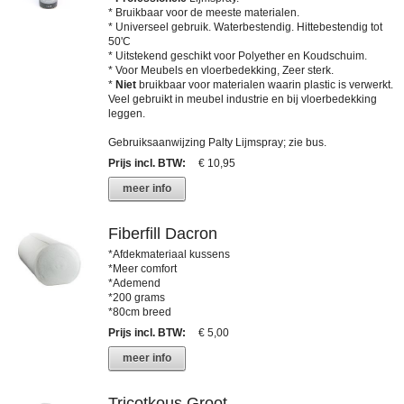
* Bruikbaar voor de meeste materialen.
* Universeel gebruik. Waterbestendig. Hittebestendig tot
50'C
* Uitstekend geschikt voor Polyether en Koudschuim.
* Voor Meubels en vloerbedekking, Zeer sterk.
*
Niet
bruikbaar voor materialen waarin plastic is verwerkt.
Veel gebruikt in meubel industrie en bij vloerbedekking
leggen.
Gebruiksaanwijzing Palty Lijmspray; zie bus.
Prijs incl. BTW
:
€ 10,95
meer info
Fiberfill Dacron
*Afdekmateriaal kussens
*Meer comfort
*Ademend
*200 grams
*80cm breed
Prijs incl. BTW
:
€ 5,00
meer info
Tricotkous Groot