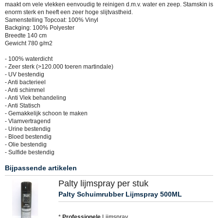
maakt om vele vlekken eenvoudig te reinigen d.m.v. water en zeep. Stamskin is
enorm sterk en heeft een zeer hoge slijtvastheid.
Samenstelling Topcoat: 100% Vinyl
Backging: 100% Polyester
Breedte 140 cm
Gewicht 780 g/m2
- 100% waterdicht
- Zeer sterk (>120.000 toeren martindale)
- UV bestendig
- Anti bacterieel
- Anti schimmel
- Anti Vlek behandeling
- Anti Statisch
- Gemakkelijk schoon te maken
- Vlamvertragend
- Urine bestendig
- Bloed bestendig
- Olie bestendig
- Sulfide bestendig
Bijpassende artikelen
Palty lijmspray per stuk
Palty Schuimrubber Lijmspray 500ML
*
Professionele
Lijmspray.