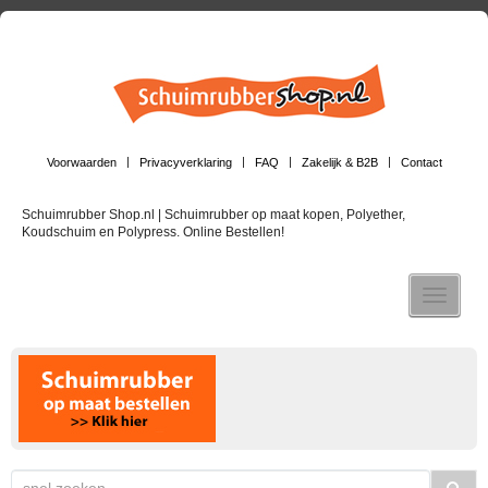
Voorwaarden
Privacyverklaring
FAQ
Zakelijk & B2B
Contact
Schuimrubber Shop.nl | Schuimrubber op maat kopen, Polyether,
Koudschuim en Polypress. Online Bestellen!
Toggle n