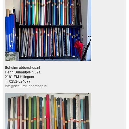
Schuimrubbershop.nl
Henri Dunantplein 32a
2181 EM Hillegom
T.: 0252-524077
info@schuimrubbershop.nl