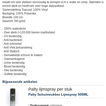
maakt om vele vlekken eenvoudig te reinigen d.m.v. water en zeep. Stamskin is
enorm sterk en heeft een zeer hoge slijtvastheid.
Samenstelling Topcoat: 100% Vinyl
Backging: 100% Polyester
Breedte 140 cm
Gewicht 780 g/m2
- 100% waterdicht
- Zeer sterk (>120.000 toeren martindale)
- UV bestendig
- Anti bacterieel
- Anti schimmel
- Anti Vlek behandeling
- Anti Statisch
- Gemakkelijk schoon te maken
- Vlamvertragend
- Urine bestendig
- Bloed bestendig
- Olie bestendig
- Sulfide bestendig
Bijpassende artikelen
Palty lijmspray per stuk
Palty Schuimrubber Lijmspray 500ML
*
Professionele
Lijmspray.