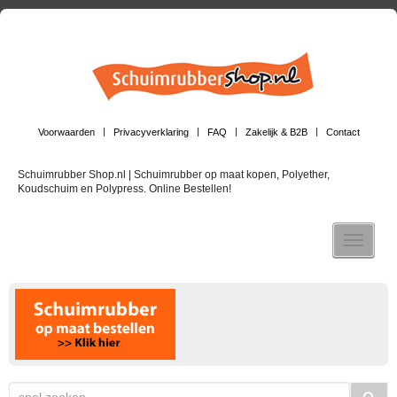
Voorwaarden
Privacyverklaring
FAQ
Zakelijk & B2B
Contact
Schuimrubber Shop.nl | Schuimrubber op maat kopen, Polyether,
Koudschuim en Polypress. Online Bestellen!
Toggle n