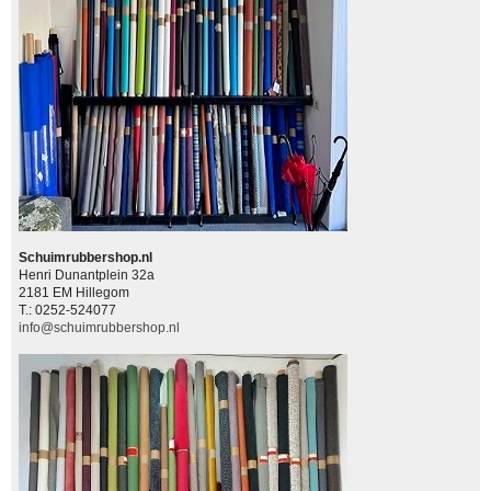
Schuimrubbershop.nl
Henri Dunantplein 32a
2181 EM Hillegom
T.: 0252-524077
info@schuimrubbershop.nl