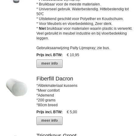
* Bruikbaar voor de meeste materialen.
* Universeel gebruik. Waterbestendig. Hittebestendig tot
50'C
* Uitstekend geschikt voor Polyether en Koudschuim.
* Voor Meubels en vloerbedekking, Zeer sterk.
*
Niet
bruikbaar voor materialen waarin plastic is verwerkt.
Veel gebruikt in meubel industrie en bij vloerbedekking
leggen.
Gebruiksaanwijzing Palty Lijmspray; zie bus.
Prijs incl. BTW
:
€ 10,95
meer info
Fiberfill Dacron
*Afdekmateriaal kussens
*Meer comfort
*Ademend
*200 grams
*80cm breed
Prijs incl. BTW
:
€ 5,00
meer info
Tricotkous Groot