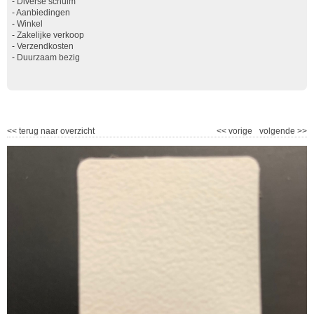
-
Diverse schuim
-
Aanbiedingen
-
Winkel
-
Zakelijke verkoop
-
Verzendkosten
-
Duurzaam bezig
<<
terug naar overzicht
<<
vorige
volgende
>>