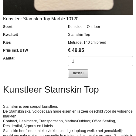
Kunstleer Stamskin Top Marble 10120
Soort
Kunstleer - Outdoor
Kwaliteit
Stamskin Top
Kies
Metrage, 140 cm breed
€
49,95
Prijs incl. BTW
Aantal:
bestel
Kunstleer Stamskin Top
Stamskin is een soepel kunstleer.
De Stamskin skai voldoet aan hoge eisen en is zeer geschikt voor de volgende
markten;
Contract, Healthcare, Transportation, Marine/Outdoor, Office Seating,
Residential, Airports en Hotels.
Stamskin heeft een unieke vlekbestendige toplaag welke het gemakkelijk
maakt om vele vlekken eenvoudig te reinigen d.m.v. water en zeep. Stamskin is