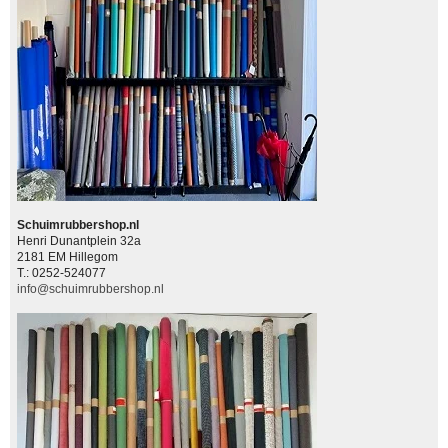
Schuimrubbershop.nl
Henri Dunantplein 32a
2181 EM Hillegom
T.: 0252-524077
info@schuimrubbershop.nl