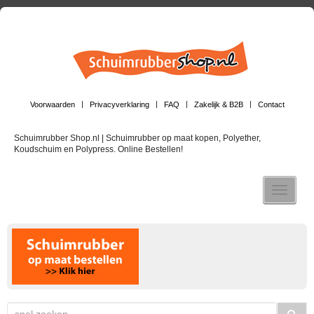
Voorwaarden
Privacyverklaring
FAQ
Zakelijk & B2B
Contact
Schuimrubber Shop.nl | Schuimrubber op maat kopen, Polyether,
Koudschuim en Polypress. Online Bestellen!
Toggle n