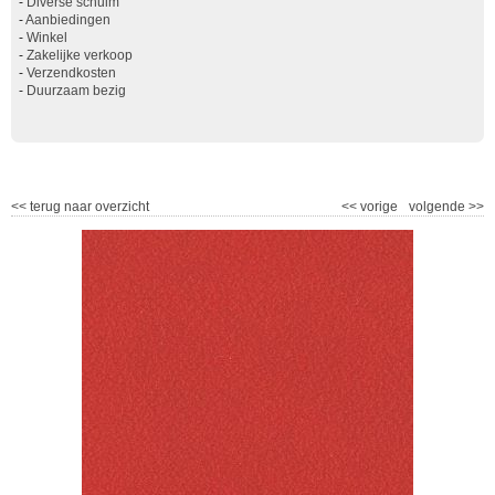
-
Diverse schuim
-
Aanbiedingen
-
Winkel
-
Zakelijke verkoop
-
Verzendkosten
-
Duurzaam bezig
<<
terug naar overzicht
<<
vorige
volgende
>>