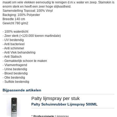
maakt om vele vlekken eenvoudig te reinigen d.m.v. water en zeep. Stamskin is
enorm sterk en heeft een zeer hoge slijtvastheid.
Samenstelling Topcoat: 100% Vinyl
Backging: 100% Polyester
Breedte 140 cm
Gewicht 780 g/m2
- 100% waterdicht
- Zeer sterk (>120.000 toeren martindale)
- UV bestendig
- Anti bacterieel
- Anti schimmel
- Anti Vlek behandeling
- Anti Statisch
- Gemakkelijk schoon te maken
- Vlamvertragend
- Urine bestendig
- Bloed bestendig
- Olie bestendig
- Sulfide bestendig
Bijpassende artikelen
Palty lijmspray per stuk
Palty Schuimrubber Lijmspray 500ML
*
Professionele
Lijmspray.