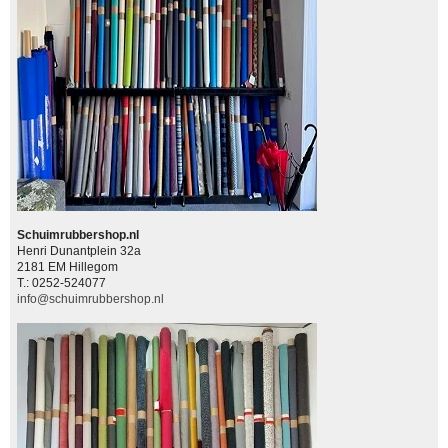
Schuimrubbershop.nl
Henri Dunantplein 32a
2181 EM Hillegom
T.: 0252-524077
info@schuimrubbershop.nl