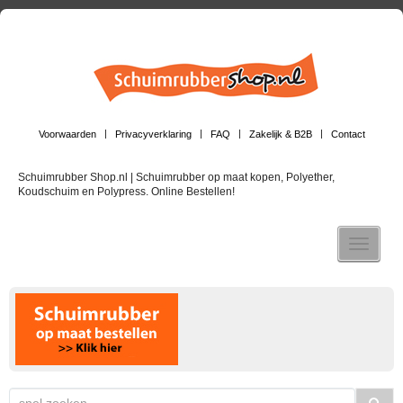
Voorwaarden
Privacyverklaring
FAQ
Zakelijk & B2B
Contact
Schuimrubber Shop.nl | Schuimrubber op maat kopen, Polyether,
Koudschuim en Polypress. Online Bestellen!
Toggle n