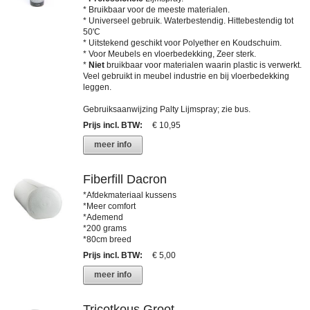
* Bruikbaar voor de meeste materialen.
* Universeel gebruik. Waterbestendig. Hittebestendig tot
50'C
* Uitstekend geschikt voor Polyether en Koudschuim.
* Voor Meubels en vloerbedekking, Zeer sterk.
*
Niet
bruikbaar voor materialen waarin plastic is verwerkt.
Veel gebruikt in meubel industrie en bij vloerbedekking
leggen.
Gebruiksaanwijzing Palty Lijmspray; zie bus.
Prijs incl. BTW
:
€ 10,95
meer info
Fiberfill Dacron
*Afdekmateriaal kussens
*Meer comfort
*Ademend
*200 grams
*80cm breed
Prijs incl. BTW
:
€ 5,00
meer info
Tricotkous Groot