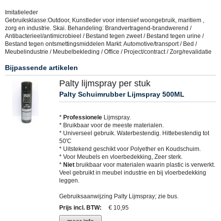
Imitatieleder
Gebruiksklasse:Outdoor, Kunstleder voor intensief woongebruik, maritiem ,
zorg en industrie. Skai. Behandeling: Brandvertragend-brandwerend /
Antibacterieel/antimicrobieel / Bestand tegen zweet / Bestand tegen urine /
Bestand tegen ontsmettingsmiddelen Markt: Automotive/transport / Bed /
Meubelindustrie / Meubelbekleding / Office / Project/contract / Zorg/revalidatie
Bijpassende artikelen
Palty lijmspray per stuk
Palty Schuimrubber Lijmspray 500ML
*
Professionele
Lijmspray.
* Bruikbaar voor de meeste materialen.
* Universeel gebruik. Waterbestendig. Hittebestendig tot
50'C
* Uitstekend geschikt voor Polyether en Koudschuim.
* Voor Meubels en vloerbedekking, Zeer sterk.
*
Niet
bruikbaar voor materialen waarin plastic is verwerkt.
Veel gebruikt in meubel industrie en bij vloerbedekking
leggen.
Gebruiksaanwijzing Palty Lijmspray; zie bus.
Prijs incl. BTW
:
€ 10,95