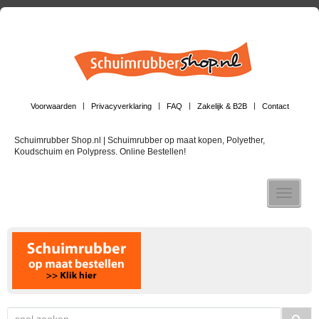
Voorwaarden
Privacyverklaring
FAQ
Zakelijk & B2B
Contact
Schuimrubber Shop.nl | Schuimrubber op maat kopen, Polyether,
Koudschuim en Polypress. Online Bestellen!
Toggle n