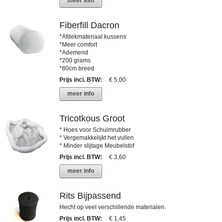
meer info
Fiberfill Dacron
*Afdekmateriaal kussens
*Meer comfort
*Ademend
*200 grams
*80cm breed
Prijs incl. BTW
:
€ 5,00
meer info
Tricotkous Groot
* Hoes voor Schuimrubber
* Vergemakkelijkt het vullen
* Minder slijtage Meubelstof
Prijs incl. BTW
:
€ 3,60
meer info
Rits Bijpassend
Hecht op veel verschillende materialen.
Prijs incl. BTW
:
€ 1,45