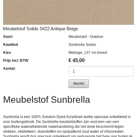
Meubelstof Solids 5422 Antique Beige
Soort
Meubelstof - Outdoor
Kwaliteit
Sunbrella Solids
Kies
Metrage, 137 cm breed
€
45,00
Prijs incl. BTW
Aantal:
bestel
Meubelstof Sunbrella
Sunbrella is een 100% Solution Dyed Acryldoek welke speciaal ontwikkeld is
voor buitengebruik. De Sunbrella meubelstoffen zijn voorzien van een
specifieke waterafstotende nabehandeling die het doek beschermt tegen
vlekken, vetvlekken, vloeistoffen en opspattend zout water of chloorwater.
Sunbrella wordt dus speciaal ontwikkeld om gedurende het hele jaar buiten te