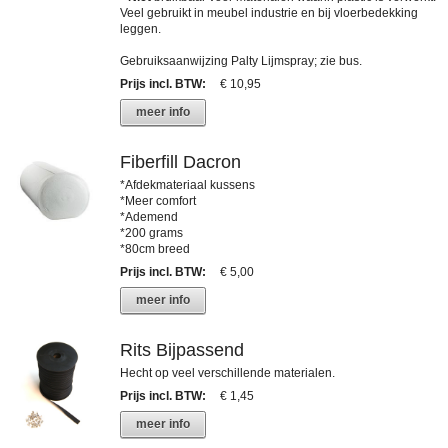
Veel gebruikt in meubel industrie en bij vloerbedekking
leggen.
Gebruiksaanwijzing Palty Lijmspray; zie bus.
Prijs incl. BTW
:
€ 10,95
meer info
Fiberfill Dacron
*Afdekmateriaal kussens
*Meer comfort
*Ademend
*200 grams
*80cm breed
Prijs incl. BTW
:
€ 5,00
meer info
Rits Bijpassend
Hecht op veel verschillende materialen.
Prijs incl. BTW
:
€ 1,45
meer info