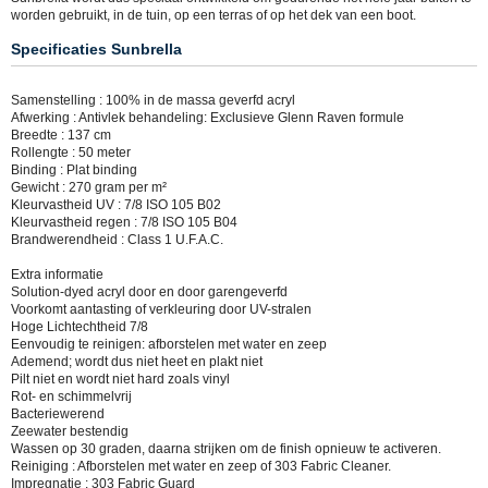
worden gebruikt, in de tuin, op een terras of op het dek van een boot.
Specificaties Sunbrella
Samenstelling : 100% in de massa geverfd acryl
Afwerking : Antivlek behandeling: Exclusieve Glenn Raven formule
Breedte : 137 cm
Rollengte : 50 meter
Binding : Plat binding
Gewicht : 270 gram per m²
Kleurvastheid UV : 7/8 ISO 105 B02
Kleurvastheid regen : 7/8 ISO 105 B04
Brandwerendheid : Class 1 U.F.A.C.
Extra informatie
Solution-dyed acryl door en door garengeverfd
Voorkomt aantasting of verkleuring door UV-stralen
Hoge Lichtechtheid 7/8
Eenvoudig te reinigen: afborstelen met water en zeep
Ademend; wordt dus niet heet en plakt niet
Pilt niet en wordt niet hard zoals vinyl
Rot- en schimmelvrij
Bacteriewerend
Zeewater bestendig
Wassen op 30 graden, daarna strijken om de finish opnieuw te activeren.
Reiniging : Afborstelen met water en zeep of 303 Fabric Cleaner.
Impregnatie : 303 Fabric Guard