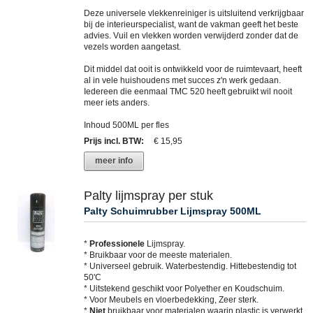
Deze universele vlekkenreiniger is uitsluitend verkrijgbaar
bij de interieurspecialist, want de vakman geeft het beste
advies. Vuil en vlekken worden verwijderd zonder dat de
vezels worden aangetast.
Dit middel dat ooit is ontwikkeld voor de ruimtevaart, heeft
al in vele huishoudens met succes z'n werk gedaan.
Iedereen die eenmaal TMC 520 heeft gebruikt wil nooit
meer iets anders.
Inhoud 500ML per fles
Prijs incl. BTW
:
€ 15,95
meer info
Palty lijmspray per stuk
Palty Schuimrubber Lijmspray 500ML
*
Professionele
Lijmspray.
* Bruikbaar voor de meeste materialen.
* Universeel gebruik. Waterbestendig. Hittebestendig tot
50'C
* Uitstekend geschikt voor Polyether en Koudschuim.
* Voor Meubels en vloerbedekking, Zeer sterk.
*
Niet
bruikbaar voor materialen waarin plastic is verwerkt.