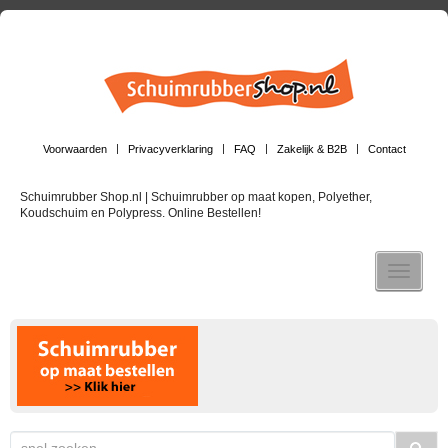
Voorwaarden
Privacyverklaring
FAQ
Zakelijk & B2B
Contact
Schuimrubber Shop.nl | Schuimrubber op maat kopen, Polyether,
Koudschuim en Polypress. Online Bestellen!
Toggle n