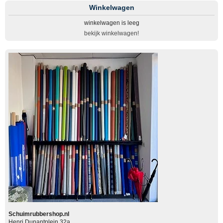
Winkelwagen
winkelwagen is leeg
bekijk winkelwagen!
Schuimrubbershop.nl
Henri Dunantplein 32a