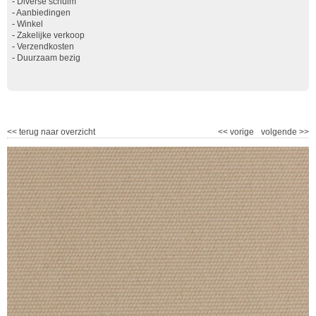
-
Diverse schuim
-
Aanbiedingen
-
Winkel
-
Zakelijke verkoop
-
Verzendkosten
-
Duurzaam bezig
<<
terug naar overzicht
<<
vorige
volgende
>>