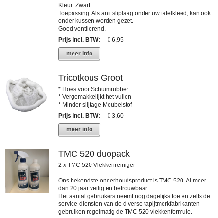
Kleur: Zwart
Toepassing: Als anti sliplaag onder uw tafelkleed, kan ook
onder kussen worden gezet.
Goed ventilerend.
Prijs incl. BTW
:
€ 6,95
meer info
Tricotkous Groot
* Hoes voor Schuimrubber
* Vergemakkelijkt het vullen
* Minder slijtage Meubelstof
Prijs incl. BTW
:
€ 3,60
meer info
TMC 520 duopack
2 x TMC 520 Vlekkenreiniger
Ons bekendste onderhoudsproduct is TMC 520. Al meer
dan 20 jaar veilig en betrouwbaar.
Het aantal gebruikers neemt nog dagelijks toe en zelfs de
service-diensten van de diverse tapijtmerkfabrikanten
gebruiken regelmatig de TMC 520 vlekkenformule.