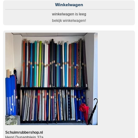
Winkelwagen
winkelwagen is leeg
bekijk winkelwagen!
Schuimrubbershop.nl
Henri Dunantplein 32a