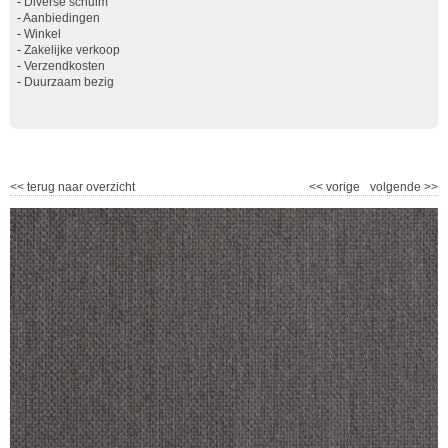
-
Diverse schuim
-
Aanbiedingen
-
Winkel
-
Zakelijke verkoop
-
Verzendkosten
-
Duurzaam bezig
<<
terug naar overzicht
<<
vorige
volgende
>>