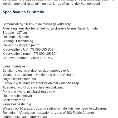
worden gebruikt, in de tuin, op een terras of op het dek van een boot.
Specificaties Sunbrella
Samenstelling : 100% in de massa geverfd acryl
Afwerking : Antivlek behandeling: Exclusieve Glenn Raven formule
Breedte : 137 cm
Rollengte : 50 meter
Binding : Plat binding
Gewicht : 270 gram per m²
Kleurvastheid UV : 7/8 ISO 105 B02
Kleurvastheid regen : 7/8 ISO 105 B04
Brandwerendheid : Class 1 U.F.A.C.
Extra informatie
Solution-dyed acryl door en door garengeverfd
Voorkomt aantasting of verkleuring door UV-stralen
Hoge Lichtechtheid 7/8
Eenvoudig te reinigen: afborstelen met water en zeep
Ademend; wordt dus niet heet en plakt niet
Pilt niet en wordt niet hard zoals vinyl
Rot- en schimmelvrij
Bacteriewerend
Zeewater bestendig
Wassen op 30 graden, daarna strijken om de finish opnieuw te activeren.
Reiniging : Afborstelen met water en zeep of 303 Fabric Cleaner.
Impregnatie : 303 Fabric Guard