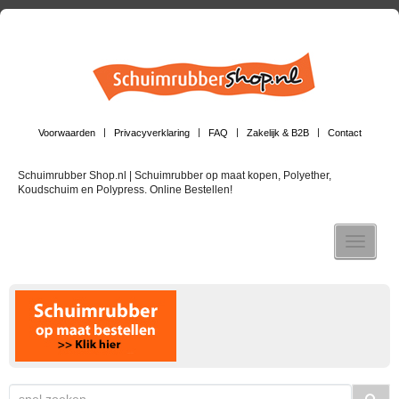
Voorwaarden
Privacyverklaring
FAQ
Zakelijk & B2B
Contact
Schuimrubber Shop.nl | Schuimrubber op maat kopen, Polyether,
Koudschuim en Polypress. Online Bestellen!
Toggle n