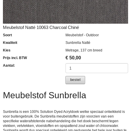
Meubelstof Natté 10063 Charcoal Chiné
Soort
Meubelstof - Outdoor
Kwaliteit
Sunbrella Natté
Kies
Metrage, 137 cm breed
€
50,00
Prijs incl. BTW
Aantal:
bestel
Meubelstof Sunbrella
Sunbrella is een 100% Solution Dyed Acryldoek welke speciaal ontwikkeld is
voor buitengebruik. De Sunbrella meubelstoffen zijn voorzien van een
specifieke waterafstotende nabehandeling die het doek beschermt tegen
vlekken, vetvlekken, vloeistoffen en opspattend zout water of chloorwater.
Sunbrella wordt dus speciaal ontwikkeld om gedurende het hele jaar buiten te