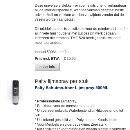
Deze universele vlekkenreiniger is uitsluitend verkrijgbaar
bij de interieurspecialist, want de vakman geeft het beste
advies. Vuil en vlekken worden verwijderd zonder dat de
vezels worden aangetast.
Dit middel dat ooit is ontwikkeld voor de ruimtevaart, heeft
al in vele huishoudens met succes z'n werk gedaan.
Iedereen die eenmaal TMC 520 heeft gebruikt wil nooit
meer iets anders.
Inhoud 500ML per fles
Prijs incl. BTW
:
€ 15,95
meer info
Palty lijmspray per stuk
Palty Schuimrubber Lijmspray 500ML
*
Professionele
Lijmspray.
* Bruikbaar voor de meeste materialen.
* Universeel gebruik. Waterbestendig. Hittebestendig tot
50'C
* Uitstekend geschikt voor Polyether en Koudschuim.
* Voor Meubels en vloerbedekking, Zeer sterk.
*
Niet
bruikbaar voor materialen waarin plastic is verwerkt.