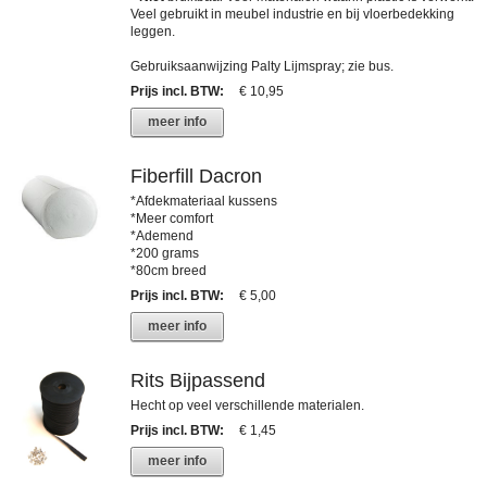
Veel gebruikt in meubel industrie en bij vloerbedekking
leggen.
Gebruiksaanwijzing Palty Lijmspray; zie bus.
Prijs incl. BTW
:
€ 10,95
meer info
Fiberfill Dacron
*Afdekmateriaal kussens
*Meer comfort
*Ademend
*200 grams
*80cm breed
Prijs incl. BTW
:
€ 5,00
meer info
Rits Bijpassend
Hecht op veel verschillende materialen.
Prijs incl. BTW
:
€ 1,45
meer info