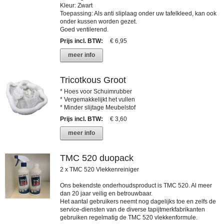
Kleur: Zwart
Toepassing: Als anti sliplaag onder uw tafelkleed, kan ook
onder kussen worden gezet.
Goed ventilerend.
Prijs incl. BTW
:
€ 6,95
meer info
Tricotkous Groot
* Hoes voor Schuimrubber
* Vergemakkelijkt het vullen
* Minder slijtage Meubelstof
Prijs incl. BTW
:
€ 3,60
meer info
TMC 520 duopack
2 x TMC 520 Vlekkenreiniger
Ons bekendste onderhoudsproduct is TMC 520. Al meer
dan 20 jaar veilig en betrouwbaar.
Het aantal gebruikers neemt nog dagelijks toe en zelfs de
service-diensten van de diverse tapijtmerkfabrikanten
gebruiken regelmatig de TMC 520 vlekkenformule.