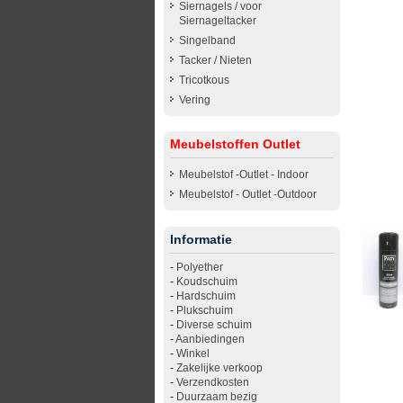
Siernagels / voor
Siernageltacker
Singelband
Tacker / Nieten
Tricotkous
Vering
Meubelstoffen Outlet
Meubelstof -Outlet - Indoor
Meubelstof - Outlet -Outdoor
Informatie
-
Polyether
-
Koudschuim
-
Hardschuim
-
Plukschuim
-
Diverse schuim
-
Aanbiedingen
-
Winkel
-
Zakelijke verkoop
-
Verzendkosten
-
Duurzaam bezig