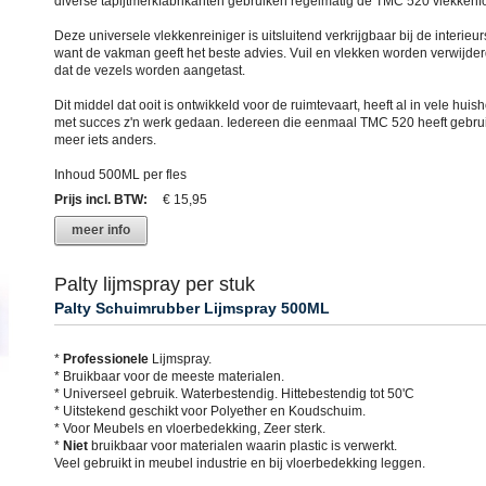
diverse tapijtmerkfabrikanten gebruiken regelmatig de TMC 520 vlekkenf
Deze universele vlekkenreiniger is uitsluitend verkrijgbaar bij de interieur
want de vakman geeft het beste advies. Vuil en vlekken worden verwijde
dat de vezels worden aangetast.
Dit middel dat ooit is ontwikkeld voor de ruimtevaart, heeft al in vele hui
met succes z'n werk gedaan. Iedereen die eenmaal TMC 520 heeft gebruik
meer iets anders.
Inhoud 500ML per fles
Prijs incl. BTW
:
€ 15,95
meer info
Palty lijmspray per stuk
Palty Schuimrubber Lijmspray 500ML
*
Professionele
Lijmspray.
* Bruikbaar voor de meeste materialen.
* Universeel gebruik. Waterbestendig. Hittebestendig tot 50'C
* Uitstekend geschikt voor Polyether en Koudschuim.
* Voor Meubels en vloerbedekking, Zeer sterk.
*
Niet
bruikbaar voor materialen waarin plastic is verwerkt.
Veel gebruikt in meubel industrie en bij vloerbedekking leggen.