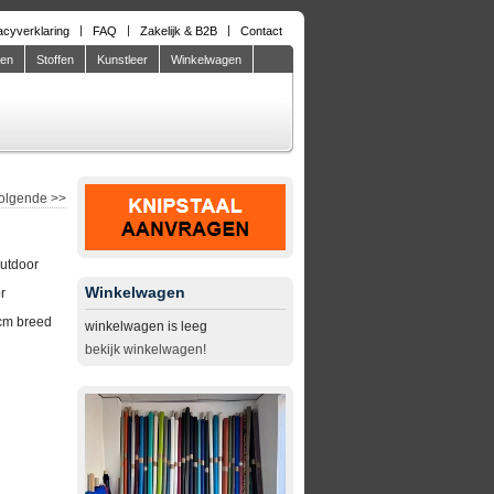
acyverklaring
FAQ
Zakelijk & B2B
Contact
den
Stoffen
Kunstleer
Winkelwagen
olgende
>>
Outdoor
Winkelwagen
r
cm breed
winkelwagen is leeg
bekijk winkelwagen!