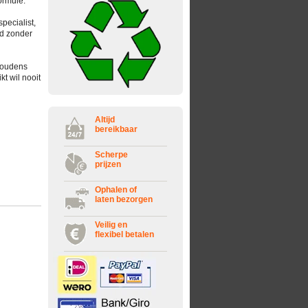
ormule.
specialist,
rd zonder
shoudens
t wil nooit
Altijd
bereikbaar
Scherpe
prijzen
Ophalen of
laten bezorgen
Veilig en
flexibel betalen