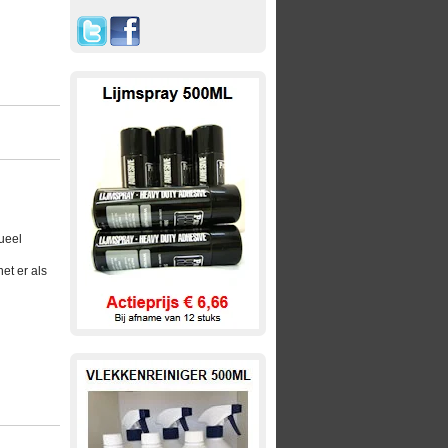
ueel
et er als