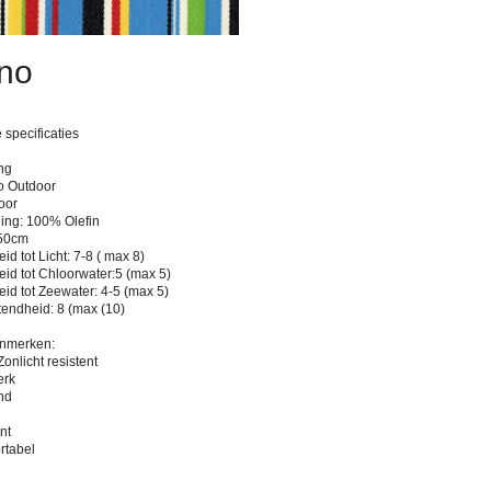
no
 specificaties
ng
no Outdoor
oor
ing: 100% Olefin
150cm
id tot Licht: 7-8 ( max 8)
eid tot Chloorwater:5 (max 5)
eid tot Zeewater: 4-5 (max 5)
tendheid: 8 (max (10)
enmerken:
Zonlicht resistent
erk
nd
nt
rtabel