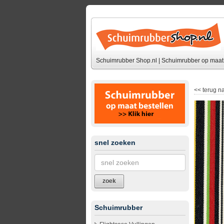
Schuimrubber Shop.nl | Schuimrubber op maat 
<<
terug na
snel zoeken
zoek
Schuimrubber