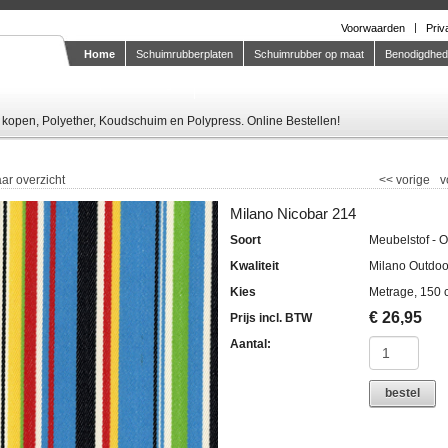
Voorwaarden
Priv
Home
Schuimrubberplaten
Schuimrubber op maat
Benodigdhe
Knipstaal-aanvragen
kopen, Polyether, Koudschuim en Polypress. Online Bestellen!
ar overzicht
<<
vorige
v
Milano Nicobar 214
Soort
Meubelstof - 
Kwaliteit
Milano Outdoo
Kies
Metrage, 150 
€
26,95
Prijs incl. BTW
Aantal:
bestel