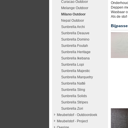
Curacao Outdoor
Onderhoud
Deppen me
Melange Outdoor
Wasbaar o
Milano Outdoor
Als de sto
Nepal Outdoor
Bijpasse
Sunbrella Archi
Sunbrella Deauve
Sunbrella Domino
Sunbrella Foutah
Sunbrella Heritage
Sunbrella Ikebana
Sunbrella Lopi
Sunbrella Majestic
Sunbrella Marquetry
Sunbrella Natté
Sunbrella Sling
Sunbrella Solids
Sunbrella Stripes
Sunbrella Zori
Meubelstof - Outdoordoek
Meubelstof - Project
Overige