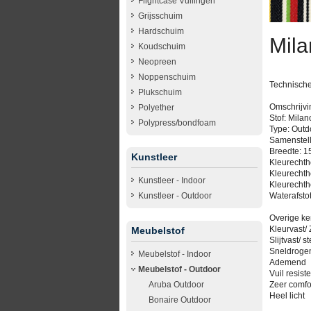
Flightcase Vullingen
Grijsschuim
Hardschuim
Mila
Koudschuim
Neopreen
Noppenschuim
Technische
Plukschuim
Omschrijvi
Polyether
Stof: Mila
Polypress/bondfoam
Type: Outd
Samenstell
Breedte: 
Kunstleer
Kleurechthe
Kleurechth
Kunstleer - Indoor
Kleurechth
Waterafsto
Kunstleer - Outdoor
Overige k
Kleurvast/ 
Meubelstof
Slijtvast/ st
Sneldroge
Meubelstof - Indoor
Ademend
Meubelstof - Outdoor
Vuil resiste
Aruba Outdoor
Zeer comfo
Heel licht
Bonaire Outdoor