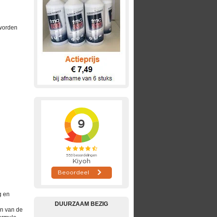
 worden
g en
DUURZAAM BEZIG
en van de