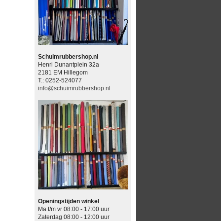
Schuimrubbershop.nl
Henri Dunantplein 32a
2181 EM Hillegom
T.: 0252-524077
info@schuimrubbershop.nl
Openingstijden winkel
Ma t/m vr 08:00 - 17:00 uur
Zaterdag 08:00 - 12:00 uur