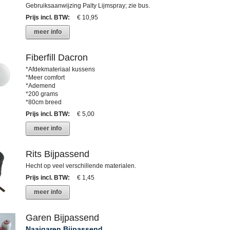
Gebruiksaanwijzing Palty Lijmspray; zie bus.
Prijs incl. BTW
:
€ 10,95
meer info
Fiberfill Dacron
*Afdekmateriaal kussens
*Meer comfort
*Ademend
*200 grams
*80cm breed
Prijs incl. BTW
:
€ 5,00
meer info
Rits Bijpassend
Hecht op veel verschillende materialen.
Prijs incl. BTW
:
€ 1,45
meer info
Garen Bijpassend
Naaigaren Bijpassend