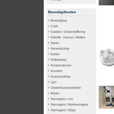
Benodigdheden
Bevestiging
Crain
Doeken / Onderstoffering
Fiberfill - Dacron / Watten
Garen
Gereedschap
Karton
Klittenband
Knopenservice
Koorden
Kussenvulling
Lijm
Onderhoudsmiddelen
Ritsen
Siernagels / Los
Siernagels / Markiesnagels
Siernagels / Strips