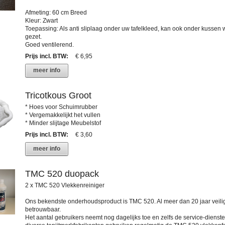
Afmeting: 60 cm Breed
Kleur: Zwart
Toepassing: Als anti sliplaag onder uw tafelkleed, kan ook onder kussen
gezet.
Goed ventilerend.
Prijs incl. BTW
:
€ 6,95
meer info
Tricotkous Groot
* Hoes voor Schuimrubber
* Vergemakkelijkt het vullen
* Minder slijtage Meubelstof
Prijs incl. BTW
:
€ 3,60
meer info
TMC 520 duopack
2 x TMC 520 Vlekkenreiniger
Ons bekendste onderhoudsproduct is TMC 520. Al meer dan 20 jaar veili
betrouwbaar.
Het aantal gebruikers neemt nog dagelijks toe en zelfs de service-dienst