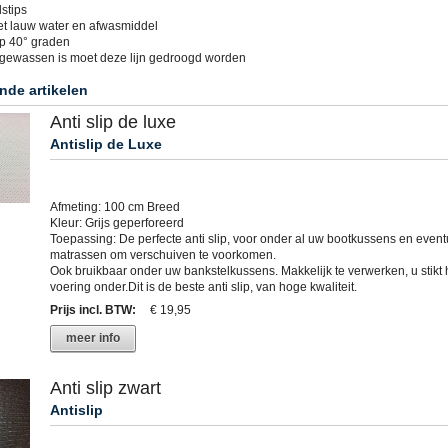
stips
t lauw water en afwasmiddel
p 40° graden
f gewassen is moet deze lijn gedroogd worden
nde artikelen
Anti slip de luxe
Antislip de Luxe
Afmeting: 100 cm Breed
Kleur: Grijs geperforeerd
Toepassing: De perfecte anti slip, voor onder al uw bootkussens en event
matrassen om verschuiven te voorkomen.
Ook bruikbaar onder uw bankstelkussens. Makkelijk te verwerken, u stikt h
voering onder.Dit is de beste anti slip, van hoge kwaliteit.
Prijs incl. BTW
:
€ 19,95
meer info
Anti slip zwart
Antislip