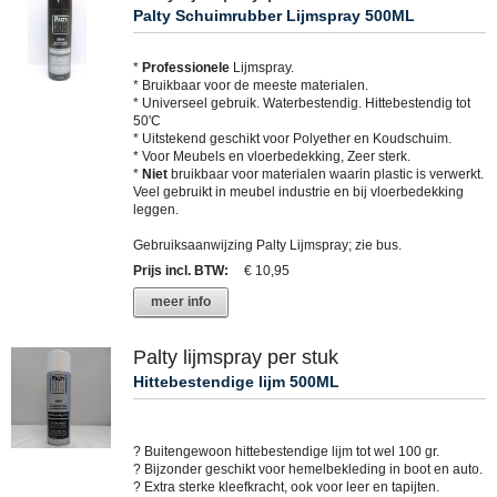
Palty Schuimrubber Lijmspray 500ML
*
Professionele
Lijmspray.
* Bruikbaar voor de meeste materialen.
* Universeel gebruik. Waterbestendig. Hittebestendig tot
50'C
* Uitstekend geschikt voor Polyether en Koudschuim.
* Voor Meubels en vloerbedekking, Zeer sterk.
*
Niet
bruikbaar voor materialen waarin plastic is verwerkt.
Veel gebruikt in meubel industrie en bij vloerbedekking
leggen.
Gebruiksaanwijzing Palty Lijmspray; zie bus.
Prijs incl. BTW
:
€ 10,95
meer info
Palty lijmspray per stuk
Hittebestendige lijm 500ML
? Buitengewoon hittebestendige lijm tot wel 100 gr.
? Bijzonder geschikt voor hemelbekleding in boot en auto.
? Extra sterke kleefkracht, ook voor leer en tapijten.