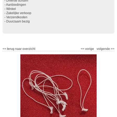
-
Diverse schuim
-
Aanbiedingen
-
Winkel
-
Zakelijke verkoop
-
Verzendkosten
-
Duurzaam bezig
<<
terug naar overzicht
<<
vorige
volgende
>>