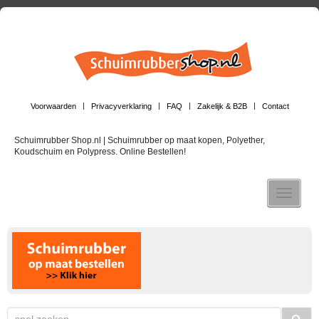
Voorwaarden
Privacyverklaring
FAQ
Zakelijk & B2B
Contact
Schuimrubber Shop.nl | Schuimrubber op maat kopen, Polyether,
Koudschuim en Polypress. Online Bestellen!
Toggle n