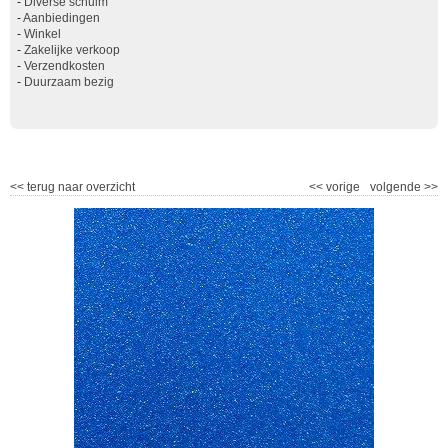
-
Diverse schuim
-
Aanbiedingen
-
Winkel
-
Zakelijke verkoop
-
Verzendkosten
-
Duurzaam bezig
<<
terug naar overzicht
<<
vorige
volgende
>>