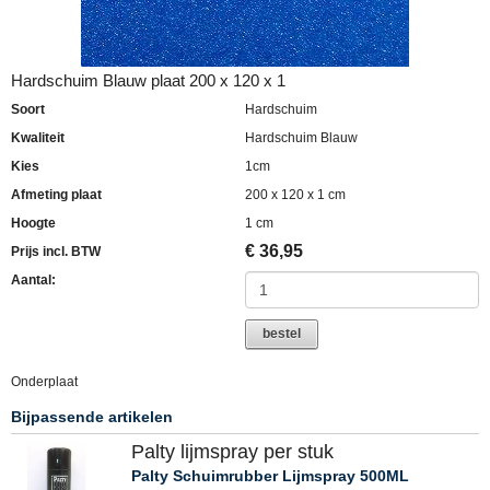
Hardschuim Blauw plaat 200 x 120 x 1
Soort
Hardschuim
Kwaliteit
Hardschuim Blauw
Kies
1cm
Afmeting plaat
200 x 120 x 1 cm
Hoogte
1 cm
€
36,95
Prijs incl. BTW
Aantal:
bestel
Onderplaat
Bijpassende artikelen
Palty lijmspray per stuk
Palty Schuimrubber Lijmspray 500ML