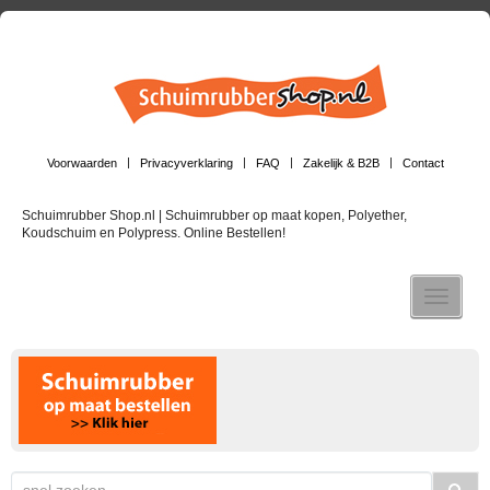
Voorwaarden
Privacyverklaring
FAQ
Zakelijk & B2B
Contact
Schuimrubber Shop.nl | Schuimrubber op maat kopen, Polyether,
Koudschuim en Polypress. Online Bestellen!
Toggle n