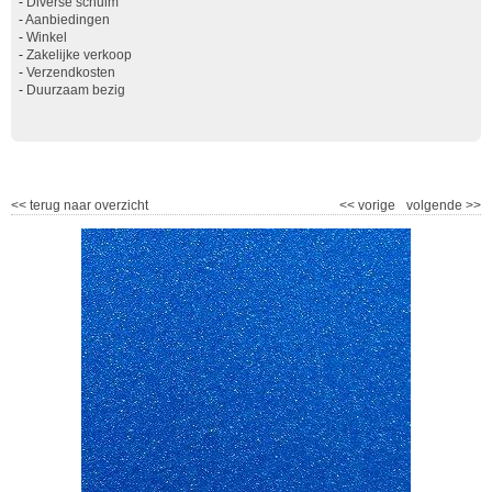
-
Diverse schuim
-
Aanbiedingen
-
Winkel
-
Zakelijke verkoop
-
Verzendkosten
-
Duurzaam bezig
<<
terug naar overzicht
<<
vorige
volgende
>>