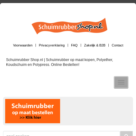
Voorwaarden
Privacyverklaring
FAQ
Zakelijk & B2B
Contact
Schuimrubber Shop.nl | Schuimrubber op maat kopen, Polyether,
Koudschuim en Polypress. Online Bestellen!
Toggle n