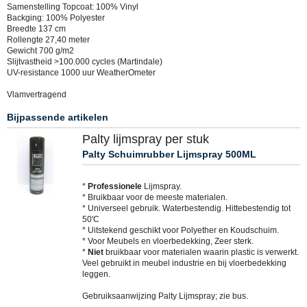
Samenstelling Topcoat: 100% Vinyl
Backging: 100% Polyester
Breedte 137 cm
Rollengte 27,40 meter
Gewicht 700 g/m2
Slijtvastheid >100.000 cycles (Martindale)
UV-resistance 1000 uur WeatherOmeter
Vlamvertragend
Bijpassende artikelen
Palty lijmspray per stuk
Palty Schuimrubber Lijmspray 500ML
*
Professionele
Lijmspray.
* Bruikbaar voor de meeste materialen.
* Universeel gebruik. Waterbestendig. Hittebestendig tot
50'C
* Uitstekend geschikt voor Polyether en Koudschuim.
* Voor Meubels en vloerbedekking, Zeer sterk.
*
Niet
bruikbaar voor materialen waarin plastic is verwerkt.
Veel gebruikt in meubel industrie en bij vloerbedekking
leggen.
Gebruiksaanwijzing Palty Lijmspray; zie bus.