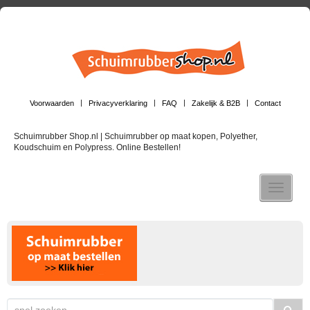
Voorwaarden
Privacyverklaring
FAQ
Zakelijk & B2B
Contact
Schuimrubber Shop.nl | Schuimrubber op maat kopen, Polyether,
Koudschuim en Polypress. Online Bestellen!
Toggle n