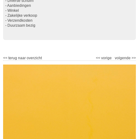
-
Diverse schuim
-
Aanbiedingen
-
Winkel
-
Zakelijke verkoop
-
Verzendkosten
-
Duurzaam bezig
<<
terug naar overzicht
<<
vorige
volgende
>>