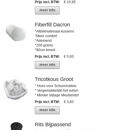
Prijs incl. BTW
:
€ 10,95
meer info
Fiberfill Dacron
*Afdekmateriaal kussens
*Meer comfort
*Ademend
*200 grams
*80cm breed
Prijs incl. BTW
:
€ 5,00
meer info
Tricotkous Groot
* Hoes voor Schuimrubber
* Vergemakkelijkt het vullen
* Minder slijtage Meubelstof
Prijs incl. BTW
:
€ 3,60
meer info
Rits Bijpassend