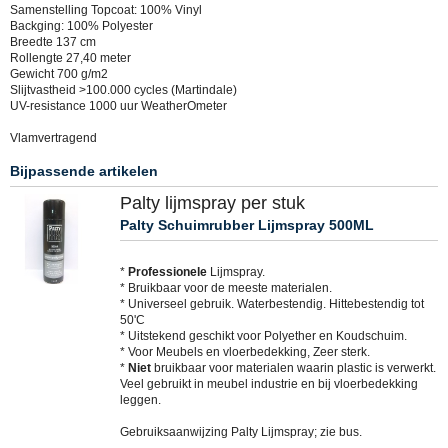
Samenstelling Topcoat: 100% Vinyl
Backging: 100% Polyester
Breedte 137 cm
Rollengte 27,40 meter
Gewicht 700 g/m2
Slijtvastheid >100.000 cycles (Martindale)
UV-resistance 1000 uur WeatherOmeter
Vlamvertragend
Bijpassende artikelen
Palty lijmspray per stuk
Palty Schuimrubber Lijmspray 500ML
*
Professionele
Lijmspray.
* Bruikbaar voor de meeste materialen.
* Universeel gebruik. Waterbestendig. Hittebestendig tot
50'C
* Uitstekend geschikt voor Polyether en Koudschuim.
* Voor Meubels en vloerbedekking, Zeer sterk.
*
Niet
bruikbaar voor materialen waarin plastic is verwerkt.
Veel gebruikt in meubel industrie en bij vloerbedekking
leggen.
Gebruiksaanwijzing Palty Lijmspray; zie bus.