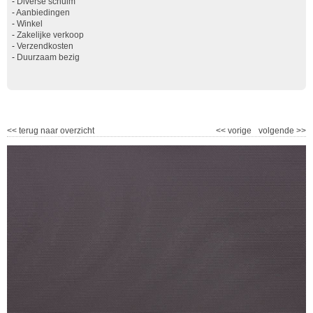
-
Diverse schuim
-
Aanbiedingen
-
Winkel
-
Zakelijke verkoop
-
Verzendkosten
-
Duurzaam bezig
<<
terug naar overzicht
<<
vorige
volgende
>>