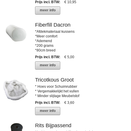
Prijs incl. BTW
:
€ 10,95
meer info
Fiberfill Dacron
*Afdekmateriaal kussens
*Meer comfort
*Ademend
*200 grams
*80cm breed
Prijs incl. BTW
:
€ 5,00
meer info
Tricotkous Groot
* Hoes voor Schuimrubber
* Vergemakkelijkt het vullen
* Minder slijtage Meubelstof
Prijs incl. BTW
:
€ 3,60
meer info
Rits Bijpassend