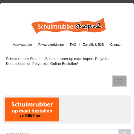
Voorwaarden
Privacyverklaring
FAQ
Zakelijk & B2B
Contact
Schuimrubber Shop.nl | Schuimrubber op maat kopen, Polyether,
Koudschuim en Polypress. Online Bestellen!
Toggle n