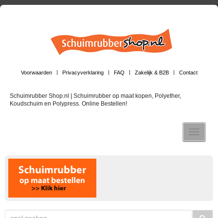
Voorwaarden
Privacyverklaring
FAQ
Zakelijk & B2B
Contact
Schuimrubber Shop.nl | Schuimrubber op maat kopen, Polyether,
Koudschuim en Polypress. Online Bestellen!
Toggle n