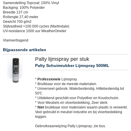
Samenstelling Topcoat: 100% Vinyl
Backging: 100% Polyester
Breedte 137 cm
Rollengte 27,40 meter
Gewicht 700 g/m2
Slijtvastheid >100.000 cycles (Martindale)
UV-resistance 1000 uur WeatherOmeter
Vlamvertragend
Bijpassende artikelen
Palty lijmspray per stuk
Palty Schuimrubber Lijmspray 500ML
*
Professionele
Lijmspray.
* Bruikbaar voor de meeste materialen.
* Universeel gebruik. Waterbestendig. Hittebestendig tot
50'C
* Uitstekend geschikt voor Polyether en Koudschuim.
* Voor Meubels en vloerbedekking, Zeer sterk.
*
Niet
bruikbaar voor materialen waarin plastic is verwerkt.
Veel gebruikt in meubel industrie en bij vloerbedekking
leggen.
Gebruiksaanwijzing Palty Lijmspray; zie bus.