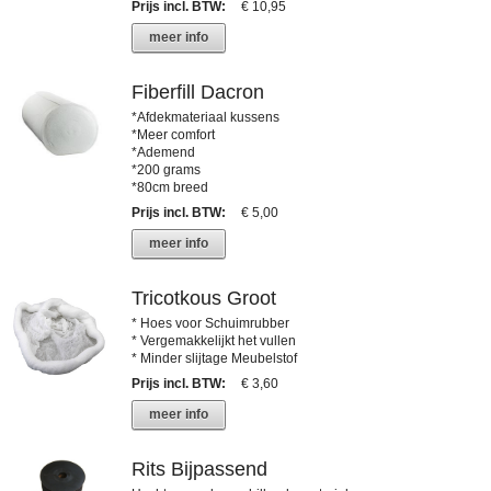
Prijs incl. BTW
:
€ 10,95
meer info
Fiberfill Dacron
*Afdekmateriaal kussens
*Meer comfort
*Ademend
*200 grams
*80cm breed
Prijs incl. BTW
:
€ 5,00
meer info
Tricotkous Groot
* Hoes voor Schuimrubber
* Vergemakkelijkt het vullen
* Minder slijtage Meubelstof
Prijs incl. BTW
:
€ 3,60
meer info
Rits Bijpassend