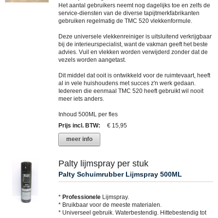
Het aantal gebruikers neemt nog dagelijks toe en zelfs de
service-diensten van de diverse tapijtmerkfabrikanten
gebruiken regelmatig de TMC 520 vlekkenformule.
Deze universele vlekkenreiniger is uitsluitend verkrijgbaar
bij de interieurspecialist, want de vakman geeft het beste
advies. Vuil en vlekken worden verwijderd zonder dat de
vezels worden aangetast.
Dit middel dat ooit is ontwikkeld voor de ruimtevaart, heeft
al in vele huishoudens met succes z'n werk gedaan.
Iedereen die eenmaal TMC 520 heeft gebruikt wil nooit
meer iets anders.
Inhoud 500ML per fles
Prijs incl. BTW
:
€ 15,95
meer info
Palty lijmspray per stuk
Palty Schuimrubber Lijmspray 500ML
*
Professionele
Lijmspray.
* Bruikbaar voor de meeste materialen.
* Universeel gebruik. Waterbestendig. Hittebestendig tot