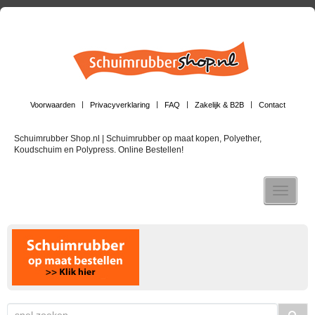
Voorwaarden
Privacyverklaring
FAQ
Zakelijk & B2B
Contact
Schuimrubber Shop.nl | Schuimrubber op maat kopen, Polyether,
Koudschuim en Polypress. Online Bestellen!
Toggle n