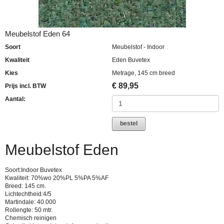
Meubelstof Eden 64
Soort
Meubelstof - Indoor
Kwaliteit
Eden Buvetex
Kies
Metrage, 145 cm breed
€
89,95
Prijs incl. BTW
Aantal:
bestel
Meubelstof Eden
Soort:Indoor Buvetex
Kwaliteit: 70%wo 20%PL 5%PA 5%AF
Breed: 145 cm.
Lichtechtheid:4/5
Martindale: 40.000
Rollengte: 50 mtr.
Chemisch reinigen