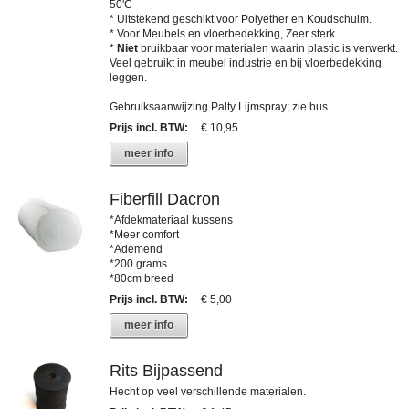
50'C
* Uitstekend geschikt voor Polyether en Koudschuim.
* Voor Meubels en vloerbedekking, Zeer sterk.
*
Niet
bruikbaar voor materialen waarin plastic is verwerkt.
Veel gebruikt in meubel industrie en bij vloerbedekking
leggen.
Gebruiksaanwijzing Palty Lijmspray; zie bus.
Prijs incl. BTW
:
€ 10,95
meer info
Fiberfill Dacron
*Afdekmateriaal kussens
*Meer comfort
*Ademend
*200 grams
*80cm breed
Prijs incl. BTW
:
€ 5,00
meer info
Rits Bijpassend
Hecht op veel verschillende materialen.