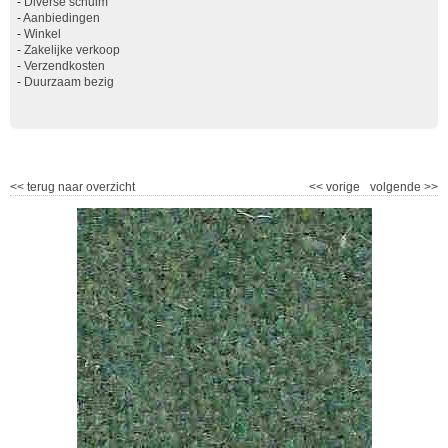
-
Diverse schuim
-
Aanbiedingen
-
Winkel
-
Zakelijke verkoop
-
Verzendkosten
-
Duurzaam bezig
<<
terug naar overzicht
<<
vorige
volgende
>>