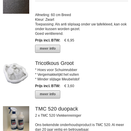
Afmeting: 60 cm Breed
Kleur: Zwart
Toepassing: Als anti sliplaag onder uw tafelkleed, kan ook
onder kussen worden gezet.
Goed ventilerend.
Prijs incl. BTW
:
€ 6,95
meer info
Tricotkous Groot
* Hoes voor Schuimrubber
* Vergemakkelijkt het vullen
* Minder slijtage Meubelstof
Prijs incl. BTW
:
€ 3,60
meer info
TMC 520 duopack
2 x TMC 520 Vlekkenreiniger
Ons bekendste onderhoudsproduct is TMC 520. Al meer
dan 20 jaar veilig en betrouwbaar.