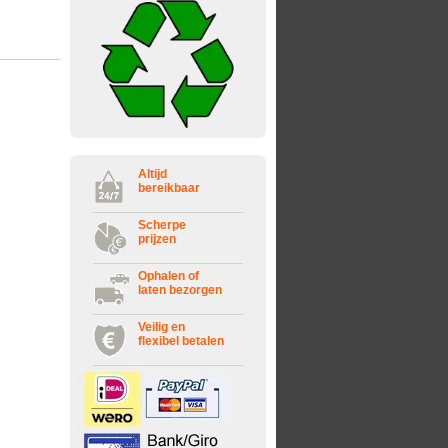
Altijd
bereikbaar
Scherpe
prijzen
Ophalen of
laten bezorgen
Veilig en
flexibel betalen