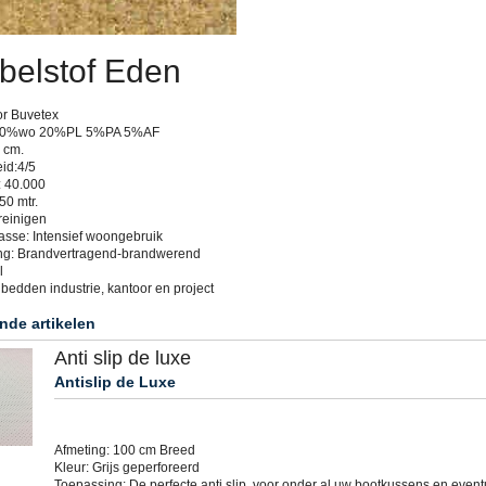
belstof Eden
or Buvetex
: 70%wo 20%PL 5%PA 5%AF
 cm.
id:4/5
: 40.000
50 mtr.
reinigen
asse: Intensief woongebruik
ng: Brandvertragend-brandwerend
l
bedden industrie, kantoor en project
nde artikelen
Anti slip de luxe
Antislip de Luxe
Afmeting: 100 cm Breed
Kleur: Grijs geperforeerd
Toepassing: De perfecte anti slip, voor onder al uw bootkussens en event