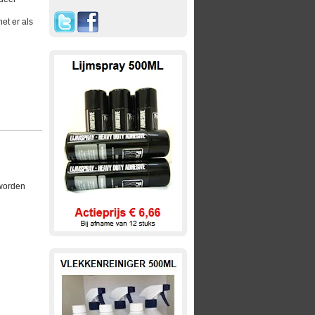
et er als
 worden