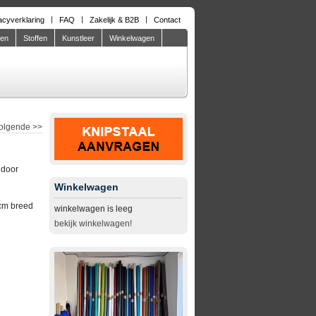
acyverklaring
FAQ
Zakelijk & B2B
Contact
den
Stoffen
Kunstleer
Winkelwagen
olgende
>>
ndoor
Winkelwagen
cm breed
winkelwagen is leeg
bekijk winkelwagen!