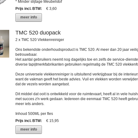
* Minder slijtage Meubelstof
Prijs incl. BTW
:
€ 3,60
meer info
TMC 520 duopack
2 x TMC 520 Vlekkenreiniger
Ons bekendste onderhoudsproduct is TMC 520. Al meer dan 20 jaar veili
betrouwbaar.
Het aantal gebruikers neemt nog dagelijks toe en zelfs de service-dienst
diverse tapijtmerkfabrikanten gebruiken regelmatig de TMC 520 vlekkenf
Deze universele vlekkenreiniger is uitsluitend verkrijgbaar bij de interieur
want de vakman geeft het beste advies. Vuil en vlekken worden verwijde
dat de vezels worden aangetast.
Dit middel dat ooit is ontwikkeld voor de ruimtevaart, heeft al in vele hui
met succes z'n werk gedaan. Iedereen die eenmaal TMC 520 heeft gebruik
meer iets anders.
Inhoud 500ML per fles
Prijs incl. BTW
:
€ 15,95
meer info