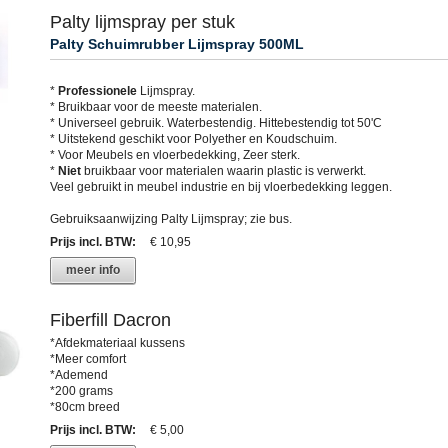
Palty lijmspray per stuk
Palty Schuimrubber Lijmspray 500ML
*
Professionele
Lijmspray.
* Bruikbaar voor de meeste materialen.
* Universeel gebruik. Waterbestendig. Hittebestendig tot 50'C
* Uitstekend geschikt voor Polyether en Koudschuim.
* Voor Meubels en vloerbedekking, Zeer sterk.
*
Niet
bruikbaar voor materialen waarin plastic is verwerkt.
Veel gebruikt in meubel industrie en bij vloerbedekking leggen.
Gebruiksaanwijzing Palty Lijmspray; zie bus.
Prijs incl. BTW
:
€ 10,95
meer info
Fiberfill Dacron
*Afdekmateriaal kussens
*Meer comfort
*Ademend
*200 grams
*80cm breed
Prijs incl. BTW
:
€ 5,00