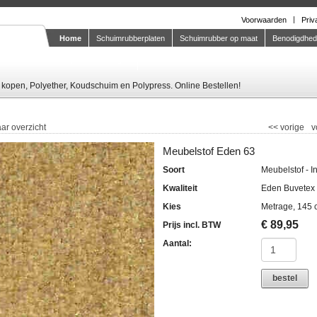
Voorwaarden
Priv
Home
Schuimrubberplaten
Schuimrubber op maat
Benodigdhe
Knipstaal-aanvragen
kopen, Polyether, Koudschuim en Polypress. Online Bestellen!
ar overzicht
<<
vorige
v
Meubelstof Eden 63
Soort
Meubelstof - I
Kwaliteit
Eden Buvetex
Kies
Metrage, 145 
€
89,95
Prijs incl. BTW
Aantal:
bestel