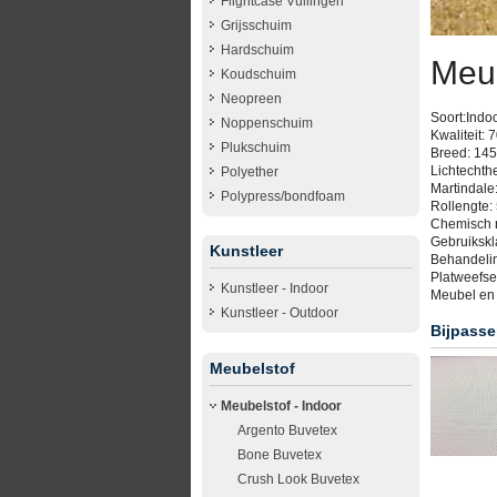
Flightcase Vullingen
Grijsschuim
Hardschuim
Meu
Koudschuim
Neopreen
Soort:Indo
Noppenschuim
Kwaliteit
Plukschuim
Breed: 145
Lichtechthe
Polyether
Martindale
Polypress/bondfoam
Rollengte: 
Chemisch 
Gebruikskl
Kunstleer
Behandeli
Platweefse
Kunstleer - Indoor
Meubel en 
Kunstleer - Outdoor
Bijpasse
Meubelstof
Meubelstof - Indoor
Argento Buvetex
Bone Buvetex
Crush Look Buvetex