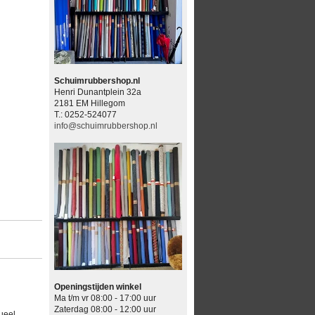
Schuimrubbershop.nl
Henri Dunantplein 32a
2181 EM Hillegom
T.: 0252-524077
info@schuimrubbershop.nl
Openingstijden winkel
Ma t/m vr 08:00 - 17:00 uur
Zaterdag 08:00 - 12:00 uur
ueel