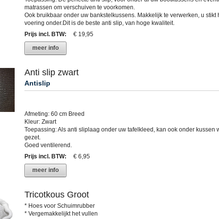
matrassen om verschuiven te voorkomen.
Ook bruikbaar onder uw bankstelkussens. Makkelijk te verwerken, u stikt h
voering onder.Dit is de beste anti slip, van hoge kwaliteit.
Prijs incl. BTW
:
€ 19,95
meer info
Anti slip zwart
Antislip
Afmeting: 60 cm Breed
Kleur: Zwart
Toepassing: Als anti sliplaag onder uw tafelkleed, kan ook onder kussen
gezet.
Goed ventilerend.
Prijs incl. BTW
:
€ 6,95
meer info
Tricotkous Groot
* Hoes voor Schuimrubber
* Vergemakkelijkt het vullen