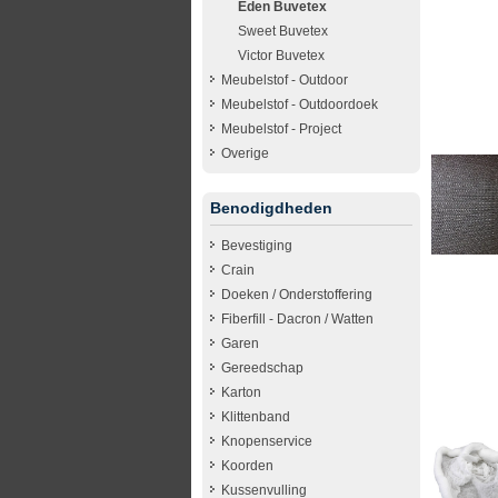
Eden Buvetex
Sweet Buvetex
Victor Buvetex
Meubelstof - Outdoor
Meubelstof - Outdoordoek
Meubelstof - Project
Overige
Benodigdheden
Bevestiging
Crain
Doeken / Onderstoffering
Fiberfill - Dacron / Watten
Garen
Gereedschap
Karton
Klittenband
Knopenservice
Koorden
Kussenvulling