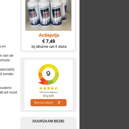
g en
en van de
ormule.
specialist,
rd zonder
shoudens
t wil nooit
DUURZAAM BEZIG