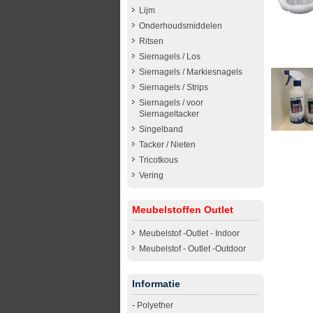
Lijm
Onderhoudsmiddelen
Ritsen
Siernagels / Los
Siernagels / Markiesnagels
Siernagels / Strips
Siernagels / voor
Siernageltacker
Singelband
Tacker / Nieten
Tricotkous
Vering
Meubelstoffen Outlet
Meubelstof -Outlet - Indoor
Meubelstof - Outlet -Outdoor
Informatie
-
Polyether