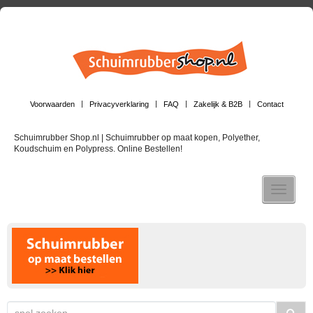
Voorwaarden
Privacyverklaring
FAQ
Zakelijk & B2B
Contact
Schuimrubber Shop.nl | Schuimrubber op maat kopen, Polyether,
Koudschuim en Polypress. Online Bestellen!
Toggle n