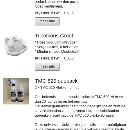
onder kussen worden gezet.
Goed ventilerend.
Prijs incl. BTW
:
€ 6,95
meer info
Tricotkous Groot
* Hoes voor Schuimrubber
* Vergemakkelijkt het vullen
* Minder slijtage Meubelstof
Prijs incl. BTW
:
€ 3,60
meer info
TMC 520 duopack
2 x TMC 520 Vlekkenreiniger
Ons bekendste onderhoudsproduct is TMC 520. Al meer
dan 20 jaar veilig en betrouwbaar.
Het aantal gebruikers neemt nog dagelijks toe en zelfs de
service-diensten van de diverse tapijtmerkfabrikanten
gebruiken regelmatig de TMC 520 vlekkenformule.
Deze universele vlekkenreiniger is uitsluitend verkrijgbaar
bij de interieurspecialist, want de vakman geeft het beste