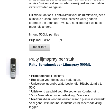
advies. Vuil en vlekken worden verwijderd zonder dat de
vezels worden aangetast.
Dit middel dat ooit is ontwikkeld voor de ruimtevaart, heeft
al in vele huishoudens met succes z'n werk gedaan.
Iedereen die eenmaal TMC 520 heeft gebruikt wil nooit
meer iets anders.
Inhoud 500ML per fles
Prijs incl. BTW
:
€ 15,95
meer info
Palty lijmspray per stuk
Palty Schuimrubber Lijmspray 500ML
*
Professionele
Lijmspray.
* Bruikbaar voor de meeste materialen.
* Universeel gebruik. Waterbestendig. Hittebestendig tot
50'C
* Uitstekend geschikt voor Polyether en Koudschuim.
* Voor Meubels en vloerbedekking, Zeer sterk.
*
Niet
bruikbaar voor materialen waarin plastic is verwerkt.
Veel gebruikt in meubel industrie en bij vloerbedekking
leggen.