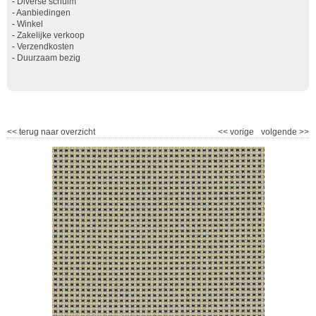
-
Diverse schuim
-
Aanbiedingen
-
Winkel
-
Zakelijke verkoop
-
Verzendkosten
-
Duurzaam bezig
<<
terug naar overzicht
<<
vorige
volgende
>>