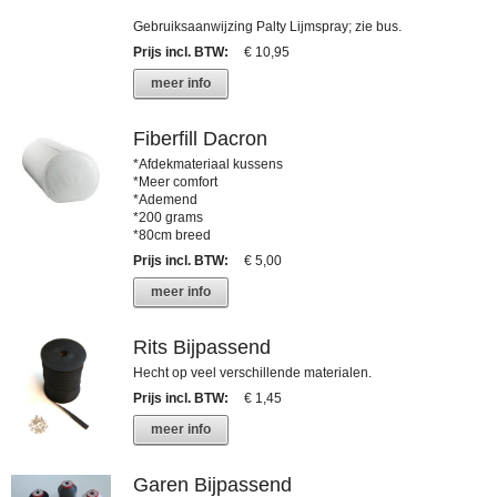
Gebruiksaanwijzing Palty Lijmspray; zie bus.
Prijs incl. BTW
:
€ 10,95
meer info
Fiberfill Dacron
*Afdekmateriaal kussens
*Meer comfort
*Ademend
*200 grams
*80cm breed
Prijs incl. BTW
:
€ 5,00
meer info
Rits Bijpassend
Hecht op veel verschillende materialen.
Prijs incl. BTW
:
€ 1,45
meer info
Garen Bijpassend