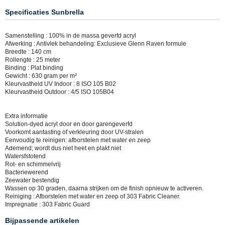
Specificaties Sunbrella
Samenstelling : 100% in de massa geverfd acryl
Afwerking : Antivlek behandeling: Exclusieve Glenn Raven formule
Breedte : 140 cm
Rollengte : 25 meter
Binding : Plat binding
Gewicht : 630 gram per m²
Kleurvastheid UV Indoor : 8 ISO 105 B02
Kleurvastheid Outdoor : 4/5 ISO 105B04
Extra informatie
Solution-dyed acryl door en door garengeverfd
Voorkomt aantasting of verkleuring door UV-stralen
Eenvoudig te reinigen: afborstelen met water en zeep
Ademend; wordt dus niet heet en plakt niet
Watersfstotend
Rot- en schimmelvrij
Bacteriewerend
Zeewater bestendig
Wassen op 30 graden, daarna strijken om de finish opnieuw te activeren.
Reiniging : Afborstelen met water en zeep of 303 Fabric Cleaner.
Impregnatie : 303 Fabric Guard
Bijpassende artikelen