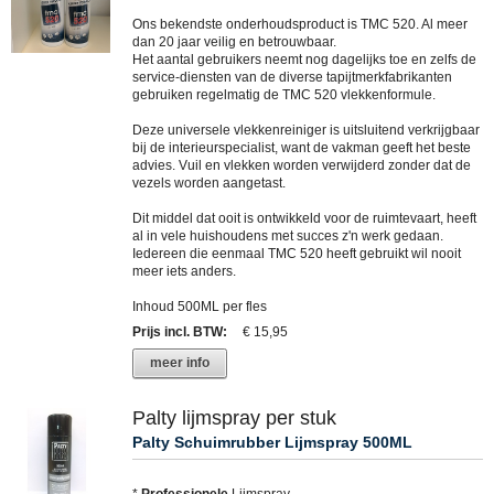
Ons bekendste onderhoudsproduct is TMC 520. Al meer
dan 20 jaar veilig en betrouwbaar.
Het aantal gebruikers neemt nog dagelijks toe en zelfs de
service-diensten van de diverse tapijtmerkfabrikanten
gebruiken regelmatig de TMC 520 vlekkenformule.
Deze universele vlekkenreiniger is uitsluitend verkrijgbaar
bij de interieurspecialist, want de vakman geeft het beste
advies. Vuil en vlekken worden verwijderd zonder dat de
vezels worden aangetast.
Dit middel dat ooit is ontwikkeld voor de ruimtevaart, heeft
al in vele huishoudens met succes z'n werk gedaan.
Iedereen die eenmaal TMC 520 heeft gebruikt wil nooit
meer iets anders.
Inhoud 500ML per fles
Prijs incl. BTW
:
€ 15,95
meer info
Palty lijmspray per stuk
Palty Schuimrubber Lijmspray 500ML