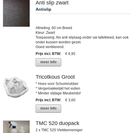
Anti slip zwart
Antislip
Afmeting: 60 cm Breed
Kleur: Zwart
Toepassing: Als anti sliplaag onder uw tafelkleed, kan ook
onder kussen worden gezet.
Goed ventilerend.
Prijs incl. BTW
:
€ 6,95
meer info
Tricotkous Groot
* Hoes voor Schuimrubber
* Vergemakkelijkt het vullen
* Minder slijtage Meubelstof
Prijs incl. BTW
:
€ 3,60
meer info
TMC 520 duopack
2 x TMC 520 Vlekkenreiniger