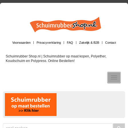
Voorwaarden
Privacyverklaring
FAQ
Zakelijk & B2B
Contact
Schuimrubber Shop.nl | Schuimrubber op maat kopen, Polyether,
Koudschuim en Polypress. Online Bestellen!
Toggle n