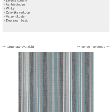
-
Diverse schuim
-
Aanbiedingen
-
Winkel
-
Zakelijke verkoop
-
Verzendkosten
-
Duurzaam bezig
<<
terug naar overzicht
<<
vorige
volgende
>>