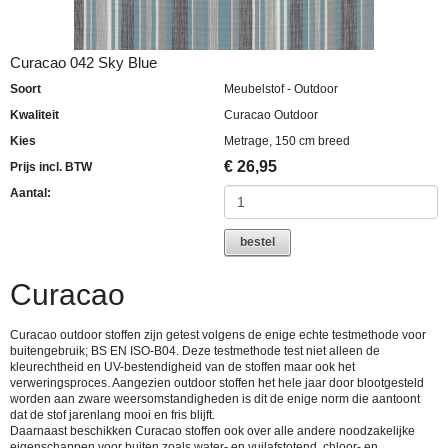
Curacao 042 Sky Blue
Soort
Meubelstof - Outdoor
Kwaliteit
Curacao Outdoor
Kies
Metrage, 150 cm breed
€
26,95
Prijs incl. BTW
Aantal:
bestel
Curacao
Curacao outdoor stoffen zijn getest volgens de enige echte testmethode voor
buitengebruik; BS EN ISO-B04. Deze testmethode test niet alleen de
kleurechtheid en UV-bestendigheid van de stoffen maar ook het
verweringsproces. Aangezien outdoor stoffen het hele jaar door blootgesteld
worden aan zware weersomstandigheden is dit de enige norm die aantoont
dat de stof jarenlang mooi en fris blijft.
Daarnaast beschikken Curacao stoffen ook over alle andere noodzakelijke
eigenschappen voor buiten zoals water- en vuilafstotend, chloor- en