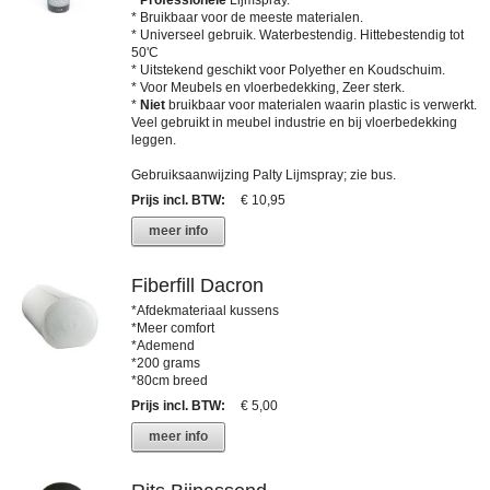
*
Professionele
Lijmspray.
* Bruikbaar voor de meeste materialen.
* Universeel gebruik. Waterbestendig. Hittebestendig tot
50'C
* Uitstekend geschikt voor Polyether en Koudschuim.
* Voor Meubels en vloerbedekking, Zeer sterk.
*
Niet
bruikbaar voor materialen waarin plastic is verwerkt.
Veel gebruikt in meubel industrie en bij vloerbedekking
leggen.
Gebruiksaanwijzing Palty Lijmspray; zie bus.
Prijs incl. BTW
:
€ 10,95
meer info
Fiberfill Dacron
*Afdekmateriaal kussens
*Meer comfort
*Ademend
*200 grams
*80cm breed
Prijs incl. BTW
:
€ 5,00
meer info