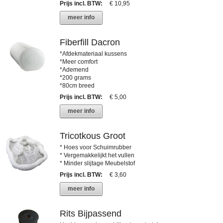
Prijs incl. BTW
:
€ 10,95
meer info
Fiberfill Dacron
*Afdekmateriaal kussens
*Meer comfort
*Ademend
*200 grams
*80cm breed
Prijs incl. BTW
:
€ 5,00
meer info
Tricotkous Groot
* Hoes voor Schuimrubber
* Vergemakkelijkt het vullen
* Minder slijtage Meubelstof
Prijs incl. BTW
:
€ 3,60
meer info
Rits Bijpassend