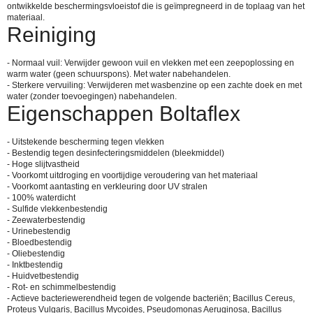
ontwikkelde beschermingsvloeistof die is geïmpregneerd in de toplaag van het
materiaal.
Reiniging
- Normaal vuil: Verwijder gewoon vuil en vlekken met een zeepoplossing en
warm water (geen schuurspons). Met water nabehandelen.
- Sterkere vervuiling: Verwijderen met wasbenzine op een zachte doek en met
water (zonder toevoegingen) nabehandelen.
Eigenschappen Boltaflex
- Uitstekende bescherming tegen vlekken
- Bestendig tegen desinfecteringsmiddelen (bleekmiddel)
- Hoge slijtvastheid
- Voorkomt uitdroging en voortijdige veroudering van het materiaal
- Voorkomt aantasting en verkleuring door UV stralen
- 100% waterdicht
- Sulfide vlekkenbestendig
- Zeewaterbestendig
- Urinebestendig
- Bloedbestendig
- Oliebestendig
- Inktbestendig
- Huidvetbestendig
- Rot- en schimmelbestendig
- Actieve bacteriewerendheid tegen de volgende bacteriën; Bacillus Cereus,
Proteus Vulgaris, Bacillus Mycoides, Pseudomonas Aeruginosa, Bacillus