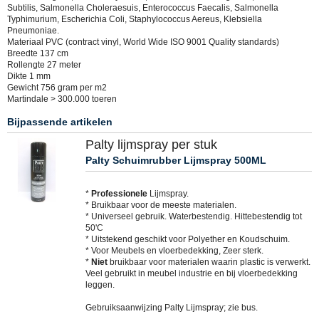
Subtilis, Salmonella Choleraesuis, Enterococcus Faecalis, Salmonella
Typhimurium, Escherichia Coli, Staphylococcus Aereus, Klebsiella
Pneumoniae.
Materiaal PVC (contract vinyl, World Wide ISO 9001 Quality standards)
Breedte 137 cm
Rollengte 27 meter
Dikte 1 mm
Gewicht 756 gram per m2
Martindale > 300.000 toeren
Bijpassende artikelen
Palty lijmspray per stuk
Palty Schuimrubber Lijmspray 500ML
*
Professionele
Lijmspray.
* Bruikbaar voor de meeste materialen.
* Universeel gebruik. Waterbestendig. Hittebestendig tot
50'C
* Uitstekend geschikt voor Polyether en Koudschuim.
* Voor Meubels en vloerbedekking, Zeer sterk.
*
Niet
bruikbaar voor materialen waarin plastic is verwerkt.
Veel gebruikt in meubel industrie en bij vloerbedekking
leggen.
Gebruiksaanwijzing Palty Lijmspray; zie bus.