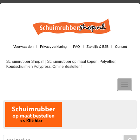
Voorwaarden
Privacyverklaring
FAQ
Zakelijk & B2B
Contact
Schuimrubber Shop.nl | Schuimrubber op maat kopen, Polyether,
Koudschuim en Polypress. Online Bestellen!
Toggle n