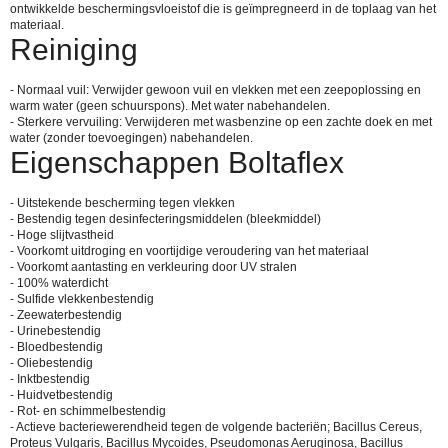
ontwikkelde beschermingsvloeistof die is geïmpregneerd in de toplaag van het
materiaal.
Reiniging
- Normaal vuil: Verwijder gewoon vuil en vlekken met een zeepoplossing en
warm water (geen schuurspons). Met water nabehandelen.
- Sterkere vervuiling: Verwijderen met wasbenzine op een zachte doek en met
water (zonder toevoegingen) nabehandelen.
Eigenschappen Boltaflex
- Uitstekende bescherming tegen vlekken
- Bestendig tegen desinfecteringsmiddelen (bleekmiddel)
- Hoge slijtvastheid
- Voorkomt uitdroging en voortijdige veroudering van het materiaal
- Voorkomt aantasting en verkleuring door UV stralen
- 100% waterdicht
- Sulfide vlekkenbestendig
- Zeewaterbestendig
- Urinebestendig
- Bloedbestendig
- Oliebestendig
- Inktbestendig
- Huidvetbestendig
- Rot- en schimmelbestendig
- Actieve bacteriewerendheid tegen de volgende bacteriën; Bacillus Cereus,
Proteus Vulgaris, Bacillus Mycoides, Pseudomonas Aeruginosa, Bacillus