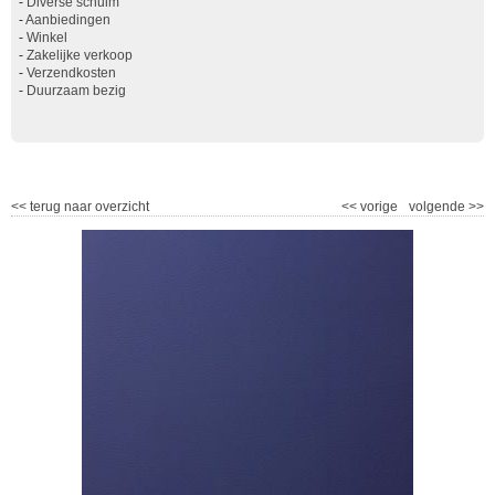
-
Diverse schuim
-
Aanbiedingen
-
Winkel
-
Zakelijke verkoop
-
Verzendkosten
-
Duurzaam bezig
<<
terug naar overzicht
<<
vorige
volgende
>>