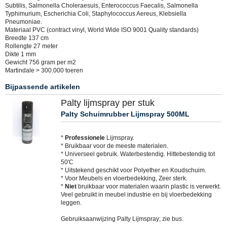
Subtilis, Salmonella Choleraesuis, Enterococcus Faecalis, Salmonella
Typhimurium, Escherichia Coli, Staphylococcus Aereus, Klebsiella
Pneumoniae.
Materiaal PVC (contract vinyl, World Wide ISO 9001 Quality standards)
Breedte 137 cm
Rollengte 27 meter
Dikte 1 mm
Gewicht 756 gram per m2
Martindale > 300.000 toeren
Bijpassende artikelen
Palty lijmspray per stuk
Palty Schuimrubber Lijmspray 500ML
*
Professionele
Lijmspray.
* Bruikbaar voor de meeste materialen.
* Universeel gebruik. Waterbestendig. Hittebestendig tot
50'C
* Uitstekend geschikt voor Polyether en Koudschuim.
* Voor Meubels en vloerbedekking, Zeer sterk.
*
Niet
bruikbaar voor materialen waarin plastic is verwerkt.
Veel gebruikt in meubel industrie en bij vloerbedekking
leggen.
Gebruiksaanwijzing Palty Lijmspray; zie bus.