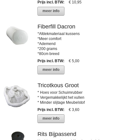
Prijs incl. BTW
:
€ 10,95
meer info
Fiberfill Dacron
*Afdekmateriaal kussens
*Meer comfort
*Ademend
*200 grams
*80cm breed
Prijs incl. BTW
:
€ 5,00
meer info
Tricotkous Groot
* Hoes voor Schuimrubber
* Vergemakkelijkt het vullen
* Minder slijtage Meubelstof
Prijs incl. BTW
:
€ 3,60
meer info
Rits Bijpassend