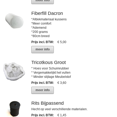
meer info
Fiberfill Dacron
*Afdekmateriaal kussens
*Meer comfort
*Ademend
*200 grams
*80cm breed
Prijs incl. BTW
:
€ 5,00
meer info
Tricotkous Groot
* Hoes voor Schuimrubber
* Vergemakkelijkt het vullen
* Minder slijtage Meubelstof
Prijs incl. BTW
:
€ 3,60
meer info
Rits Bijpassend
Hecht op veel verschillende materialen.
Prijs incl. BTW
:
€ 1,45