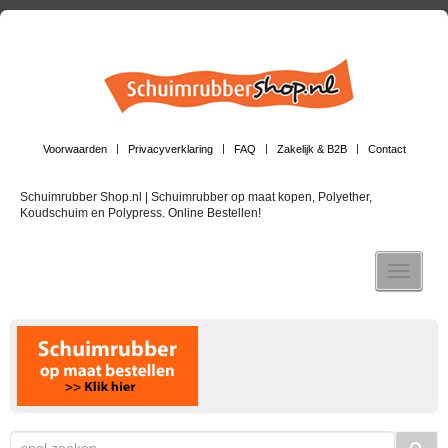
Voorwaarden
Privacyverklaring
FAQ
Zakelijk & B2B
Contact
Schuimrubber Shop.nl | Schuimrubber op maat kopen, Polyether,
Koudschuim en Polypress. Online Bestellen!
Toggle n