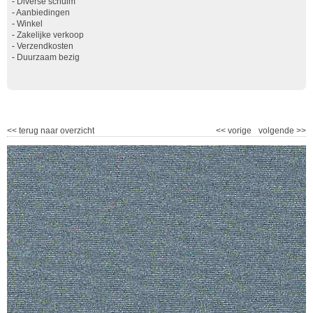
-
Diverse schuim
-
Aanbiedingen
-
Winkel
-
Zakelijke verkoop
-
Verzendkosten
-
Duurzaam bezig
<<
terug naar overzicht
<<
vorige
volgende
>>