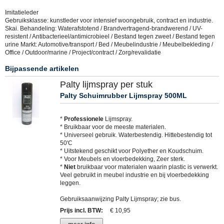
Imitatieleder
Gebruiksklasse: kunstleder voor intensief woongebruik, contract en industrie.
Skai. Behandeling: Waterafstotend / Brandvertragend-brandwerend / UV-
resistent / Antibacterieel/antimicrobieel / Bestand tegen zweet / Bestand tegen
urine Markt: Automotive/transport / Bed / Meubelindustrie / Meubelbekleding /
Office / Outdoor/marine / Project/contract / Zorg/revalidatie
Bijpassende artikelen
Palty lijmspray per stuk
Palty Schuimrubber Lijmspray 500ML
*
Professionele
Lijmspray.
* Bruikbaar voor de meeste materialen.
* Universeel gebruik. Waterbestendig. Hittebestendig tot
50'C
* Uitstekend geschikt voor Polyether en Koudschuim.
* Voor Meubels en vloerbedekking, Zeer sterk.
*
Niet
bruikbaar voor materialen waarin plastic is verwerkt.
Veel gebruikt in meubel industrie en bij vloerbedekking
leggen.
Gebruiksaanwijzing Palty Lijmspray; zie bus.
Prijs incl. BTW
:
€ 10,95