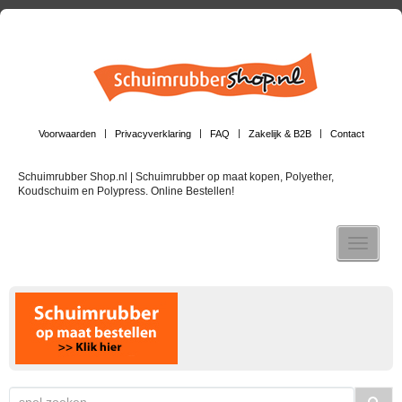
Voorwaarden
Privacyverklaring
FAQ
Zakelijk & B2B
Contact
Schuimrubber Shop.nl | Schuimrubber op maat kopen, Polyether,
Koudschuim en Polypress. Online Bestellen!
Toggle n