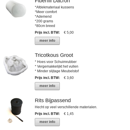
Fiberfill Dacron
*Afdekmateriaal kussens
*Meer comfort
*Ademend
*200 grams
*80cm breed
Prijs incl. BTW
:
€ 5,00
meer info
Tricotkous Groot
* Hoes voor Schuimrubber
* Vergemakkelijkt het vullen
* Minder slijtage Meubelstof
Prijs incl. BTW
:
€ 3,60
meer info
Rits Bijpassend
Hecht op veel verschillende materialen.
Prijs incl. BTW
:
€ 1,45
meer info