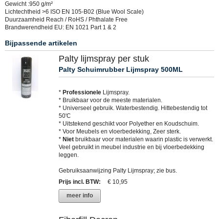
Gewicht :950 g/m²
Lichtechtheid >6 ISO EN 105-B02 (Blue Wool Scale)
Duurzaamheid Reach / RoHS / Phthalate Free
Brandwerendheid EU: EN 1021 Part 1 & 2
Bijpassende artikelen
Palty lijmspray per stuk
Palty Schuimrubber Lijmspray 500ML
*
Professionele
Lijmspray.
* Bruikbaar voor de meeste materialen.
* Universeel gebruik. Waterbestendig. Hittebestendig tot
50'C
* Uitstekend geschikt voor Polyether en Koudschuim.
* Voor Meubels en vloerbedekking, Zeer sterk.
*
Niet
bruikbaar voor materialen waarin plastic is verwerkt.
Veel gebruikt in meubel industrie en bij vloerbedekking
leggen.
Gebruiksaanwijzing Palty Lijmspray; zie bus.
Prijs incl. BTW
:
€ 10,95
meer info