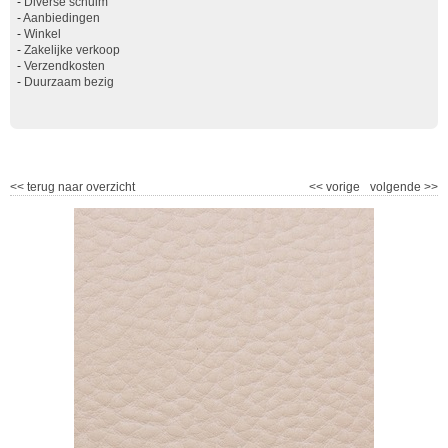
-
Diverse schuim
-
Aanbiedingen
-
Winkel
-
Zakelijke verkoop
-
Verzendkosten
-
Duurzaam bezig
<<
terug naar overzicht
<<
vorige
volgende
>>