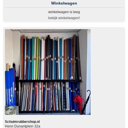
Winkelwagen
winkelwagen is leeg
bekijk winkelwagen!
Schuimrubbershop.nl
Henri Dunantplein 32a