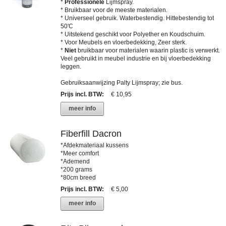
*
Professionele
Lijmspray.
* Bruikbaar voor de meeste materialen.
* Universeel gebruik. Waterbestendig. Hittebestendig tot
50'C
* Uitstekend geschikt voor Polyether en Koudschuim.
* Voor Meubels en vloerbedekking, Zeer sterk.
*
Niet
bruikbaar voor materialen waarin plastic is verwerkt.
Veel gebruikt in meubel industrie en bij vloerbedekking
leggen.
Gebruiksaanwijzing Palty Lijmspray; zie bus.
Prijs incl. BTW
:
€ 10,95
meer info
Fiberfill Dacron
*Afdekmateriaal kussens
*Meer comfort
*Ademend
*200 grams
*80cm breed
Prijs incl. BTW
:
€ 5,00
meer info