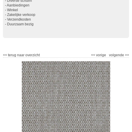
-
Diverse schuim
-
Aanbiedingen
-
Winkel
-
Zakelijke verkoop
-
Verzendkosten
-
Duurzaam bezig
<<
terug naar overzicht
<<
vorige
volgende
>>