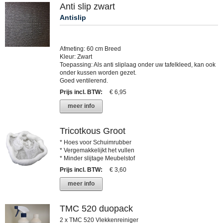
Anti slip zwart
Antislip
Afmeting: 60 cm Breed
Kleur: Zwart
Toepassing: Als anti sliplaag onder uw tafelkleed, kan ook
onder kussen worden gezet.
Goed ventilerend.
Prijs incl. BTW
:
€ 6,95
meer info
Tricotkous Groot
* Hoes voor Schuimrubber
* Vergemakkelijkt het vullen
* Minder slijtage Meubelstof
Prijs incl. BTW
:
€ 3,60
meer info
TMC 520 duopack
2 x TMC 520 Vlekkenreiniger