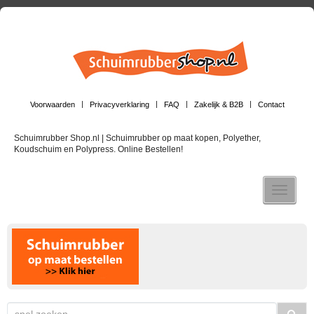
Voorwaarden
Privacyverklaring
FAQ
Zakelijk & B2B
Contact
Schuimrubber Shop.nl | Schuimrubber op maat kopen, Polyether,
Koudschuim en Polypress. Online Bestellen!
Toggle n