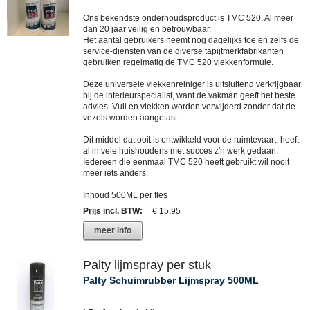
Ons bekendste onderhoudsproduct is TMC 520. Al meer
dan 20 jaar veilig en betrouwbaar.
Het aantal gebruikers neemt nog dagelijks toe en zelfs de
service-diensten van de diverse tapijtmerkfabrikanten
gebruiken regelmatig de TMC 520 vlekkenformule.
Deze universele vlekkenreiniger is uitsluitend verkrijgbaar
bij de interieurspecialist, want de vakman geeft het beste
advies. Vuil en vlekken worden verwijderd zonder dat de
vezels worden aangetast.
Dit middel dat ooit is ontwikkeld voor de ruimtevaart, heeft
al in vele huishoudens met succes z'n werk gedaan.
Iedereen die eenmaal TMC 520 heeft gebruikt wil nooit
meer iets anders.
Inhoud 500ML per fles
Prijs incl. BTW
:
€ 15,95
meer info
Palty lijmspray per stuk
Palty Schuimrubber Lijmspray 500ML