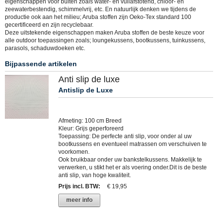
eigenschappen voor buiten zoals water- en vuilafstotend, chloor- en
zeewaterbestendig, schimmelvrij, etc. En natuurlijk denken we tijdens de
productie ook aan het milieu; Aruba stoffen zijn Oeko-Tex standard 100
gecertificeerd en zijn recyclebaar.
Deze uitstekende eigenschappen maken Aruba stoffen de beste keuze voor
alle outdoor toepassingen zoals; loungekussens, bootkussens, tuinkussens,
parasols, schaduwdoeken etc.
Bijpassende artikelen
Anti slip de luxe
Antislip de Luxe
Afmeting: 100 cm Breed
Kleur: Grijs geperforeerd
Toepassing: De perfecte anti slip, voor onder al uw
bootkussens en eventueel matrassen om verschuiven te
voorkomen.
Ook bruikbaar onder uw bankstelkussens. Makkelijk te
verwerken, u stikt het er als voering onder.Dit is de beste
anti slip, van hoge kwaliteit.
Prijs incl. BTW
:
€ 19,95
meer info