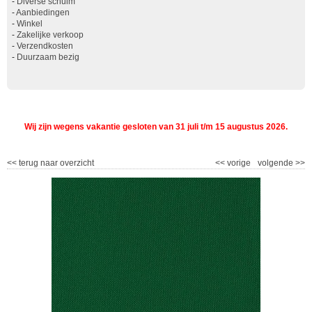
-
Diverse schuim
-
Aanbiedingen
-
Winkel
-
Zakelijke verkoop
-
Verzendkosten
-
Duurzaam bezig
Wij zijn wegens vakantie gesloten van 31 juli t/m 15 augustus 2026.
<<
terug naar overzicht
<<
vorige
volgende
>>