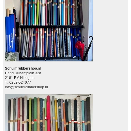
Schuimrubbershop.nl
Henri Dunantplein 32a
2181 EM Hillegom
T.: 0252-524077
info@schuimrubbershop.nl