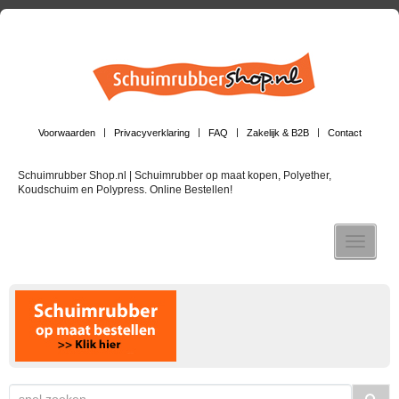
Voorwaarden
Privacyverklaring
FAQ
Zakelijk & B2B
Contact
Schuimrubber Shop.nl | Schuimrubber op maat kopen, Polyether,
Koudschuim en Polypress. Online Bestellen!
Toggle n