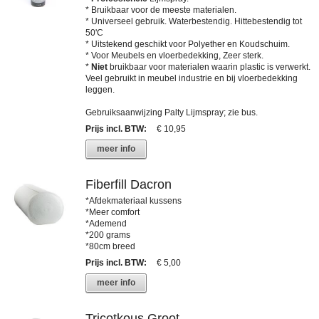
* Bruikbaar voor de meeste materialen.
* Universeel gebruik. Waterbestendig. Hittebestendig tot
50'C
* Uitstekend geschikt voor Polyether en Koudschuim.
* Voor Meubels en vloerbedekking, Zeer sterk.
*
Niet
bruikbaar voor materialen waarin plastic is verwerkt.
Veel gebruikt in meubel industrie en bij vloerbedekking
leggen.
Gebruiksaanwijzing Palty Lijmspray; zie bus.
Prijs incl. BTW
:
€ 10,95
meer info
Fiberfill Dacron
*Afdekmateriaal kussens
*Meer comfort
*Ademend
*200 grams
*80cm breed
Prijs incl. BTW
:
€ 5,00
meer info
Tricotkous Groot