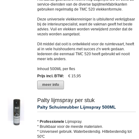
service-diensten van de diverse tapijtmerkfabrikanten
gebruiken regelmatig de TMC 520 vlekkenformule.
Deze universele vlekkenreiniger is uitsluitend verkrijgbaar
bij de interieurspecialist, want de vakman geeft het beste
advies. Vuil en vlekken worden verwijderd zonder dat de
vezels worden aangetast.
Dit middel dat ooit is ontwikkeld voor de ruimtevaart, heeft
al in vele huishoudens met succes z'n werk gedaan.
Iedereen die eenmaal TMC 520 heeft gebruikt wil nooit
meer iets anders.
Inhoud 500ML per fles
Prijs incl. BTW
:
€ 15,95
meer info
Palty lijmspray per stuk
Palty Schuimrubber Lijmspray 500ML
*
Professionele
Lijmspray.
* Bruikbaar voor de meeste materialen.
* Universeel gebruik. Waterbestendig. Hittebestendig tot
50'C