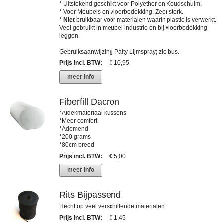
* Uitstekend geschikt voor Polyether en Koudschuim.
* Voor Meubels en vloerbedekking, Zeer sterk.
*
Niet
bruikbaar voor materialen waarin plastic is verwerkt.
Veel gebruikt in meubel industrie en bij vloerbedekking
leggen.
Gebruiksaanwijzing Palty Lijmspray; zie bus.
Prijs incl. BTW
:
€ 10,95
meer info
Fiberfill Dacron
*Afdekmateriaal kussens
*Meer comfort
*Ademend
*200 grams
*80cm breed
Prijs incl. BTW
:
€ 5,00
meer info
Rits Bijpassend
Hecht op veel verschillende materialen.
Prijs incl. BTW
:
€ 1,45