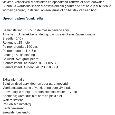
vlekken, vetvlekken, vloeistoffen en opspattend zout water of chloorwater.
Sunbrella wordt dus speciaal ontwikkeld om gedurende het hele jaar buiten te
worden gebruikt, in de tuin, op een terras of op het dek van een boot.
Specificaties Sunbrella
Samenstelling : 100% in de massa geverfd acryl
Afwerking : Antivlek behandeling: Exclusieve Glenn Raven formule
Breedte : 140 cm
Rollengte : 25 meter
Patroonbreedte : 140 cm.
Patroonhoogte : 114,5 cm.
Binding : Satijn binding
Gewicht : 525 gram per m²
Kleurvastheid UV Indoor : 8 ISO 105 B02
Kleurvastheid Outdoor : 4/5 ISO 105B04
Extra informatie
Solution-dyed acryl door en door garengeverfd
Voorkomt aantasting of verkleuring door UV-stralen
Eenvoudig te reinigen: afborstelen met water en zeep
Ademend; wordt dus niet heet en plakt niet
Waterafstotend
Rot- en schimmelvrij
Bacteriewerend
Zeewater bestendig