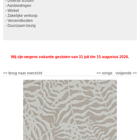
-
Diverse schuim
-
Aanbiedingen
-
Winkel
-
Zakelijke verkoop
-
Verzendkosten
-
Duurzaam bezig
Wij zijn wegens vakantie gesloten van 31 juli t/m 15 augustus 2026.
<<
terug naar overzicht
<<
vorige
volgende
>>