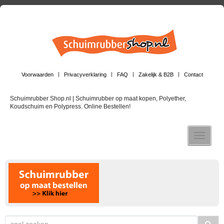
Voorwaarden
Privacyverklaring
FAQ
Zakelijk & B2B
Contact
Schuimrubber Shop.nl | Schuimrubber op maat kopen, Polyether,
Koudschuim en Polypress. Online Bestellen!
Toggle n