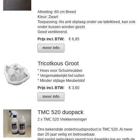
Afmeting: 60 cm Breed
Kleur: Zwart
Toepassing: Als anti sliplaag onder uw tafelkleed, kan ook
onder kussen worden gezet.
Goed ventilerend.
Prijs incl. BTW
:
€ 6,95
meer info
Tricotkous Groot
* Hoes voor Schuimrubber
* Vergemakkelijkt het vullen
* Minder slijtage Meubelstof
Prijs incl. BTW
:
€ 3,60
meer info
TMC 520 duopack
2 x TMC 520 Vlekkenreiniger
Ons bekendste onderhoudsproduct is TMC 520. Al meer
dan 20 jaar veilig en betrouwbaar.
Het aantal gebruikers neemt nog dagelijks toe en zelfs de