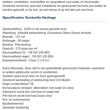
vlekken, vetvlekken, vloeistoffen en opspattend zout water of chloorwater.
Sunbrella wordt dus speciaal ontwikkeld om gedurende het hele jaar buiten te
worden gebruikt, in de tuin, op een terras of op het dek van een boot.
Specificaties Sunbrella Heritage
Samenstelling : 100% in de massa geverfd acryl
Afwerking : Antivlek behandeling: Exclusieve Glenn Raven formule
Breedte : 137 cm
Rollengte : 50 meter
Binding : Plat binding
Gewicht : 270 gram per m²
Kleurvastheid UV : 7/8 ISO 105 B02
Kleurvastheid regen : 7/8 ISO 105 B04
Brandwerendheid : Class 1 U.F.A.C.
Extra informatie, deze stof is van gedeeltelijk gerecycled materiaal, waardoor
er anders gekleurde vezels in voorkomen.
Solution-dyed acryl door en door garengeverfd.
Voorkomt aantasting of verkleuring door UV-stralen
Hoge Lichtechtheid 7/8
Eenvoudig te reinigen: afborstelen met water en zeep
Ademend; wordt dus niet heet en plakt niet
Pilt niet en wordt niet hard zoals vinyl
Rot- en schimmelvrij
Bacteriewerend
Zeewater bestendig