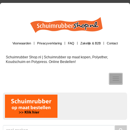
Voorwaarden
Privacyverklaring
FAQ
Zakelijk & B2B
Contact
Schuimrubber Shop.nl | Schuimrubber op maat kopen, Polyether,
Koudschuim en Polypress. Online Bestellen!
Toggle n