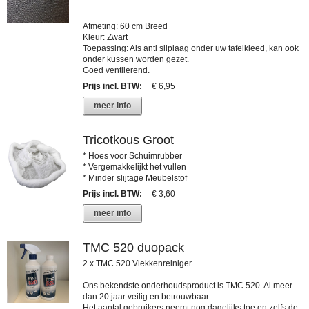
Afmeting: 60 cm Breed
Kleur: Zwart
Toepassing: Als anti sliplaag onder uw tafelkleed, kan ook
onder kussen worden gezet.
Goed ventilerend.
Prijs incl. BTW
:
€ 6,95
meer info
Tricotkous Groot
* Hoes voor Schuimrubber
* Vergemakkelijkt het vullen
* Minder slijtage Meubelstof
Prijs incl. BTW
:
€ 3,60
meer info
TMC 520 duopack
2 x TMC 520 Vlekkenreiniger
Ons bekendste onderhoudsproduct is TMC 520. Al meer
dan 20 jaar veilig en betrouwbaar.
Het aantal gebruikers neemt nog dagelijks toe en zelfs de