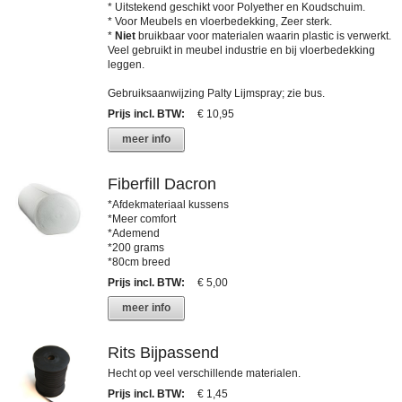
* Uitstekend geschikt voor Polyether en Koudschuim.
* Voor Meubels en vloerbedekking, Zeer sterk.
*
Niet
bruikbaar voor materialen waarin plastic is verwerkt.
Veel gebruikt in meubel industrie en bij vloerbedekking
leggen.
Gebruiksaanwijzing Palty Lijmspray; zie bus.
Prijs incl. BTW
:
€ 10,95
meer info
Fiberfill Dacron
*Afdekmateriaal kussens
*Meer comfort
*Ademend
*200 grams
*80cm breed
Prijs incl. BTW
:
€ 5,00
meer info
Rits Bijpassend
Hecht op veel verschillende materialen.
Prijs incl. BTW
:
€ 1,45