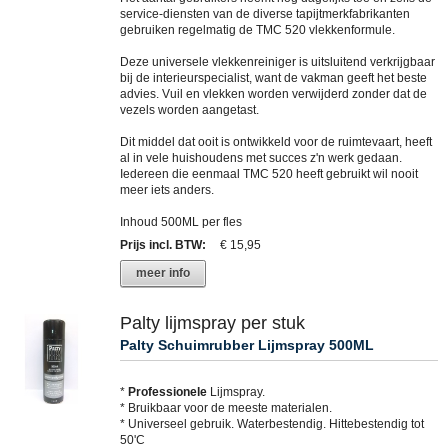
service-diensten van de diverse tapijtmerkfabrikanten
gebruiken regelmatig de TMC 520 vlekkenformule.
Deze universele vlekkenreiniger is uitsluitend verkrijgbaar
bij de interieurspecialist, want de vakman geeft het beste
advies. Vuil en vlekken worden verwijderd zonder dat de
vezels worden aangetast.
Dit middel dat ooit is ontwikkeld voor de ruimtevaart, heeft
al in vele huishoudens met succes z'n werk gedaan.
Iedereen die eenmaal TMC 520 heeft gebruikt wil nooit
meer iets anders.
Inhoud 500ML per fles
Prijs incl. BTW
:
€ 15,95
meer info
Palty lijmspray per stuk
Palty Schuimrubber Lijmspray 500ML
*
Professionele
Lijmspray.
* Bruikbaar voor de meeste materialen.
* Universeel gebruik. Waterbestendig. Hittebestendig tot
50'C