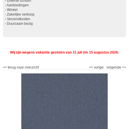
-
Diverse schuim
-
Aanbiedingen
-
Winkel
-
Zakelijke verkoop
-
Verzendkosten
-
Duurzaam bezig
Wij zijn wegens vakantie gesloten van 31 juli t/m 15 augustus 2026.
<<
terug naar overzicht
<<
vorige
volgende
>>