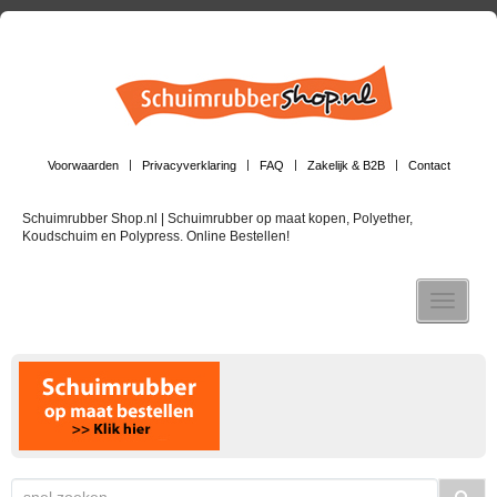
Voorwaarden
Privacyverklaring
FAQ
Zakelijk & B2B
Contact
Schuimrubber Shop.nl | Schuimrubber op maat kopen, Polyether,
Koudschuim en Polypress. Online Bestellen!
Toggle n