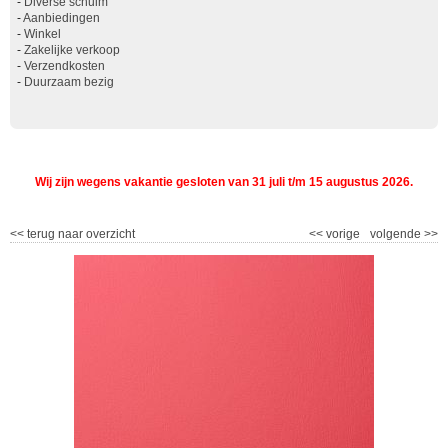
-
Diverse schuim
-
Aanbiedingen
-
Winkel
-
Zakelijke verkoop
-
Verzendkosten
-
Duurzaam bezig
Wij zijn wegens vakantie gesloten van 31 juli t/m 15 augustus 2026.
<<
terug naar overzicht
<<
vorige
volgende
>>