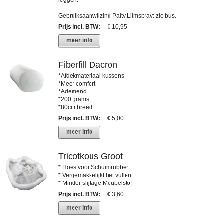
Gebruiksaanwijzing Palty Lijmspray; zie bus.
Prijs incl. BTW
:
€ 10,95
meer info
Fiberfill Dacron
*Afdekmateriaal kussens
*Meer comfort
*Ademend
*200 grams
*80cm breed
Prijs incl. BTW
:
€ 5,00
meer info
Tricotkous Groot
* Hoes voor Schuimrubber
* Vergemakkelijkt het vullen
* Minder slijtage Meubelstof
Prijs incl. BTW
:
€ 3,60
meer info