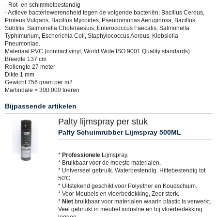
- Rot- en schimmelbestendig
- Actieve bacteriewerendheid tegen de volgende bacteriën; Bacillus Cereus,
Proteus Vulgaris, Bacillus Mycoides, Pseudomonas Aeruginosa, Bacillus
Subtilis, Salmonella Choleraesuis, Enterococcus Faecalis, Salmonella
Typhimurium, Escherichia Coli, Staphylococcus Aereus, Klebsiella
Pneumoniae.
Materiaal PVC (contract vinyl, World Wide ISO 9001 Quality standards)
Breedte 137 cm
Rollengte 27 meter
Dikte 1 mm
Gewicht 756 gram per m2
Martindale > 300.000 toeren
Bijpassende artikelen
Palty lijmspray per stuk
Palty Schuimrubber Lijmspray 500ML
*
Professionele
Lijmspray.
* Bruikbaar voor de meeste materialen.
* Universeel gebruik. Waterbestendig. Hittebestendig tot
50'C
* Uitstekend geschikt voor Polyether en Koudschuim.
* Voor Meubels en vloerbedekking, Zeer sterk.
*
Niet
bruikbaar voor materialen waarin plastic is verwerkt.
Veel gebruikt in meubel industrie en bij vloerbedekking
leggen.