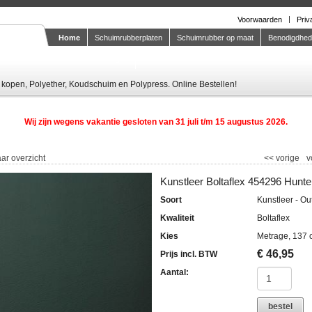
Voorwaarden
Priv
Home
Schuimrubberplaten
Schuimrubber op maat
Benodigdhe
Knipstaal-aanvragen
kopen, Polyether, Koudschuim en Polypress. Online Bestellen!
Wij zijn wegens vakantie gesloten van 31 juli t/m 15 augustus 2026.
ar overzicht
<<
vorige
v
Kunstleer Boltaflex 454296 Hunt
Soort
Kunstleer - Ou
Kwaliteit
Boltaflex
Kies
Metrage, 137 
€
46,95
Prijs incl. BTW
Aantal:
bestel