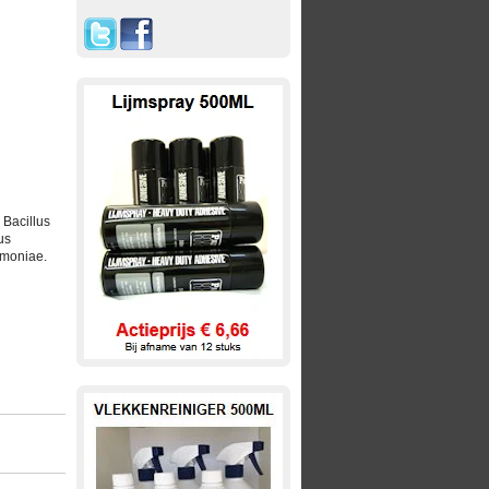
 Bacillus
us
umoniae.