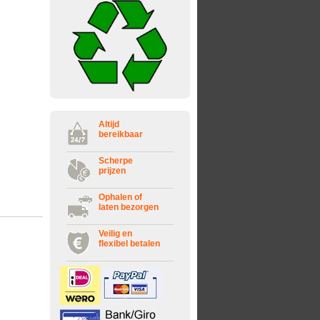
Altijd
bereikbaar
Scherpe
prijzen
Ophalen of
laten bezorgen
Veilig en
flexibel betalen