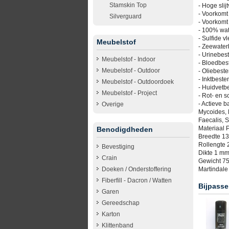
Stamskin Top
- Hoge slij
- Voorkomt 
Silverguard
- Voorkomt
- 100% wat
- Sulfide 
Meubelstof
- Zeewater
- Urinebes
Meubelstof - Indoor
- Bloedbes
Meubelstof - Outdoor
- Oliebest
- Inktbeste
Meubelstof - Outdoordoek
- Huidvetb
Meubelstof - Project
- Rot- en 
- Actieve 
Overige
Mycoides, 
Faecalis, 
Materiaal 
Benodigdheden
Breedte 1
Rollengte 
Bevestiging
Dikte 1 m
Crain
Gewicht 7
Doeken / Onderstoffering
Martindale
Fiberfill - Dacron / Watten
Bijpasse
Garen
Gereedschap
Karton
Klittenband