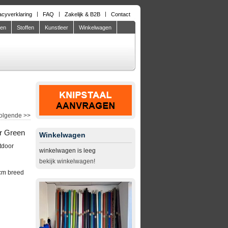
acyverklaring
FAQ
Zakelijk & B2B
Contact
den
Stoffen
Kunstleer
Winkelwagen
olgende
>>
er Green
Winkelwagen
tdoor
winkelwagen is leeg
bekijk winkelwagen!
cm breed