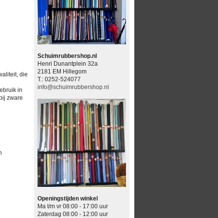
Schuimrubbershop.nl
Henri Dunantplein 32a
2181 EM Hillegom
liteit, die
T.: 0252-524077
info@schuimrubbershop.nl
ebruik in
bij zware
n
Openingstijden winkel
Ma t/m vr 08:00 - 17:00 uur
Zaterdag 08:00 - 12:00 uur