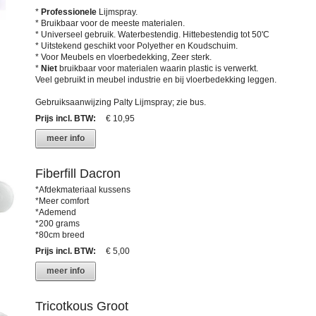
*
Professionele
Lijmspray.
* Bruikbaar voor de meeste materialen.
* Universeel gebruik. Waterbestendig. Hittebestendig tot 50'C
* Uitstekend geschikt voor Polyether en Koudschuim.
* Voor Meubels en vloerbedekking, Zeer sterk.
*
Niet
bruikbaar voor materialen waarin plastic is verwerkt.
Veel gebruikt in meubel industrie en bij vloerbedekking leggen.
Gebruiksaanwijzing Palty Lijmspray; zie bus.
Prijs incl. BTW
:
€ 10,95
meer info
Fiberfill Dacron
*Afdekmateriaal kussens
*Meer comfort
*Ademend
*200 grams
*80cm breed
Prijs incl. BTW
:
€ 5,00
meer info
Tricotkous Groot