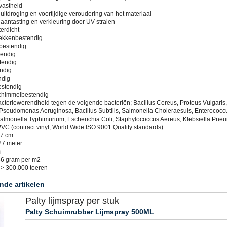
tvastheid
uitdroging en voortijdige veroudering van het materiaal
 aantasting en verkleuring door UV stralen
erdicht
vlekkenbestendig
bestendig
tendig
tendig
endig
ndig
estendig
schimmelbestendig
bacteriewerendheid tegen de volgende bacteriën; Bacillus Cereus, Proteus Vulgaris,
Pseudomonas Aeruginosa, Bacillus Subtilis, Salmonella Choleraesuis, Enterococc
Salmonella Typhimurium, Escherichia Coli, Staphylococcus Aereus, Klebsiella Pne
PVC (contract vinyl, World Wide ISO 9001 Quality standards)
37 cm
27 meter
m
56 gram per m2
 > 300.000 toeren
nde artikelen
Palty lijmspray per stuk
Palty Schuimrubber Lijmspray 500ML