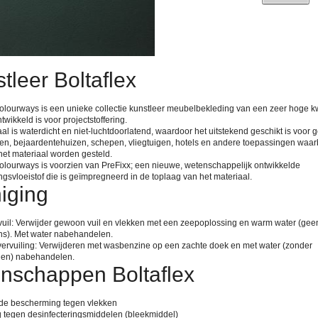
tleer Boltaflex
Colourways is een unieke collectie kunstleer meubelbekleding van een zeer hoge kwa
twikkeld is voor projectstoffering.
al is waterdicht en niet-luchtdoorlatend, waardoor het uitstekend geschikt is voor g
en, bejaardentehuizen, schepen, vliegtuigen, hotels en andere toepassingen waar
het materiaal worden gesteld.
Colourways is voorzien van PreFixx; een nieuwe, wetenschappelijk ontwikkelde
gsvloeistof die is geïmpregneerd in de toplaag van het materiaal.
iging
vuil: Verwijder gewoon vuil en vlekken met een zeepoplossing en warm water (gee
s). Met water nabehandelen.
 vervuiling: Verwijderen met wasbenzine op een zachte doek en met water (zonder
gen) nabehandelen.
nschappen Boltaflex
nde bescherming tegen vlekken
g tegen desinfecteringsmiddelen (bleekmiddel)