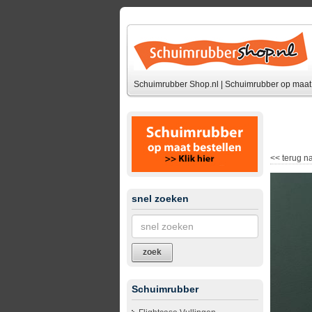
Schuimrubber Shop.nl | Schuimrubber op maat 
<<
terug na
snel zoeken
zoek
Schuimrubber