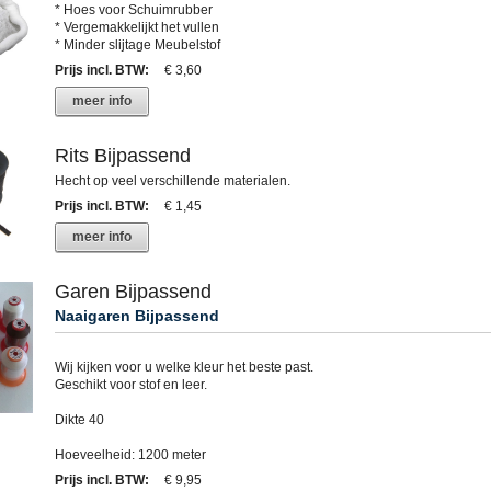
* Hoes voor Schuimrubber
* Vergemakkelijkt het vullen
* Minder slijtage Meubelstof
Prijs incl. BTW
:
€ 3,60
meer info
Rits Bijpassend
Hecht op veel verschillende materialen.
Prijs incl. BTW
:
€ 1,45
meer info
Garen Bijpassend
Naaigaren Bijpassend
Wij kijken voor u welke kleur het beste past.
Geschikt voor stof en leer.
Dikte 40
Hoeveelheid: 1200 meter
Prijs incl. BTW
:
€ 9,95