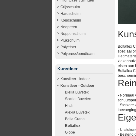
Flightcase Vullingen
Grijsschuim
Hardschuim
Koudschuim
Neopreen
Kuns
Noppenschuim
Plukschuim
Boltaflex 
Polyether
speciaal on
Polypress/bondfoam
Het materia
ziekenhuiz
eisen aan 
Kunstleer
Boltaflex 
beschermin
Kunstleer - Indoor
Rein
Kunstleer - Outdoor
Biella Buvetex
- Normaal 
Scarlet Buvetex
schuurspon
- Sterkere
Hitch
toevoegin
Alexia Buvetex
Eige
Bella Grana
Boltaflex
- Uitsteke
Globe
- Bestendi