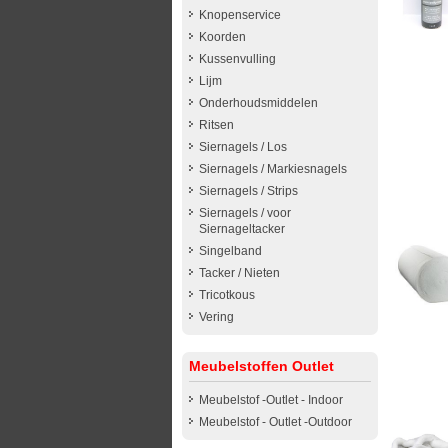
Knopenservice
Koorden
Kussenvulling
Lijm
Onderhoudsmiddelen
Ritsen
Siernagels / Los
Siernagels / Markiesnagels
Siernagels / Strips
Siernagels / voor
Siernageltacker
Singelband
Tacker / Nieten
Tricotkous
Vering
Meubelstoffen Outlet
Meubelstof -Outlet - Indoor
Meubelstof - Outlet -Outdoor