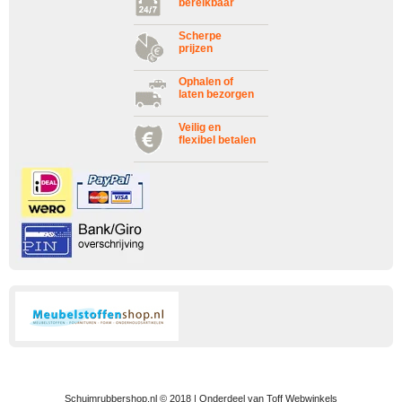
bereikbaar
Scherpe
prijzen
Ophalen of
laten bezorgen
Veilig en
flexibel betalen
Schuimrubbershop.nl © 2018 | Onderdeel van Toff Webwinkels