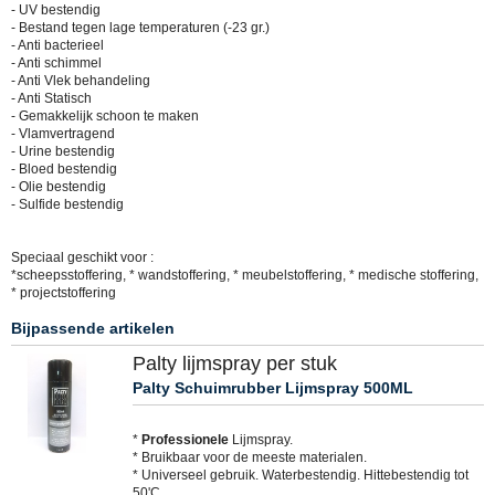
- UV bestendig
- Bestand tegen lage temperaturen (-23 gr.)
- Anti bacterieel
- Anti schimmel
- Anti Vlek behandeling
- Anti Statisch
- Gemakkelijk schoon te maken
- Vlamvertragend
- Urine bestendig
- Bloed bestendig
- Olie bestendig
- Sulfide bestendig
Speciaal geschikt voor :
*scheepsstoffering, * wandstoffering, * meubelstoffering, * medische stoffering,
* projectstoffering
Bijpassende artikelen
Palty lijmspray per stuk
Palty Schuimrubber Lijmspray 500ML
*
Professionele
Lijmspray.
* Bruikbaar voor de meeste materialen.
* Universeel gebruik. Waterbestendig. Hittebestendig tot
50'C