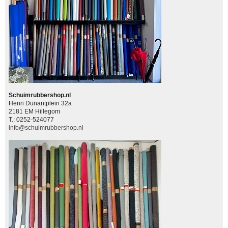
Schuimrubbershop.nl
Henri Dunantplein 32a
2181 EM Hillegom
T.: 0252-524077
info@schuimrubbershop.nl