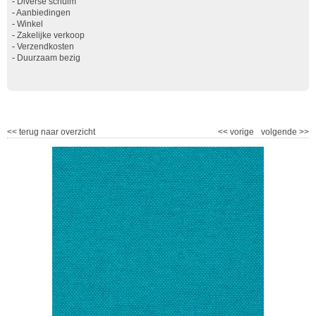
-
Diverse schuim
-
Aanbiedingen
-
Winkel
-
Zakelijke verkoop
-
Verzendkosten
-
Duurzaam bezig
<<
terug naar overzicht
<<
vorige
volgende
>>