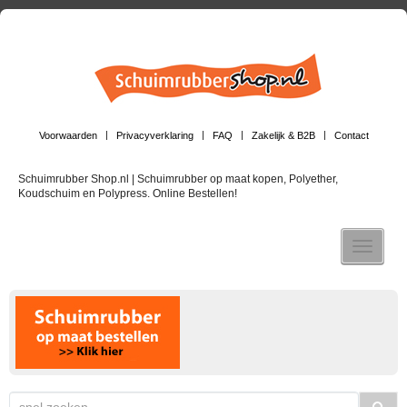
Voorwaarden
Privacyverklaring
FAQ
Zakelijk & B2B
Contact
Schuimrubber Shop.nl | Schuimrubber op maat kopen, Polyether,
Koudschuim en Polypress. Online Bestellen!
Toggle n