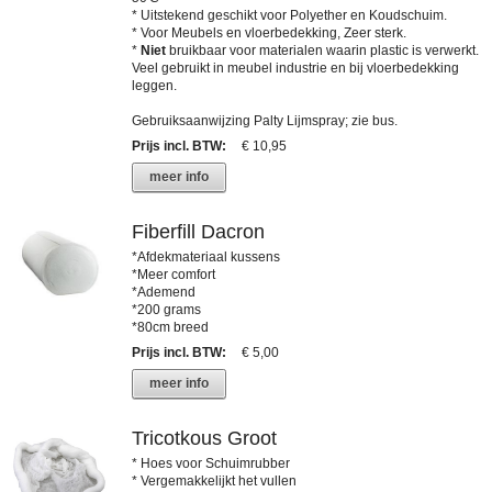
* Uitstekend geschikt voor Polyether en Koudschuim.
* Voor Meubels en vloerbedekking, Zeer sterk.
*
Niet
bruikbaar voor materialen waarin plastic is verwerkt.
Veel gebruikt in meubel industrie en bij vloerbedekking
leggen.
Gebruiksaanwijzing Palty Lijmspray; zie bus.
Prijs incl. BTW
:
€ 10,95
meer info
Fiberfill Dacron
*Afdekmateriaal kussens
*Meer comfort
*Ademend
*200 grams
*80cm breed
Prijs incl. BTW
:
€ 5,00
meer info
Tricotkous Groot
* Hoes voor Schuimrubber
* Vergemakkelijkt het vullen