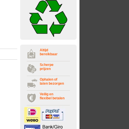
Altijd
bereikbaar
Scherpe
prijzen
Ophalen of
laten bezorgen
Veilig en
flexibel betalen