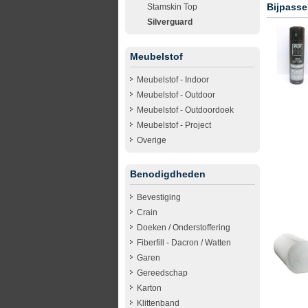
Bijpasse
Stamskin Top
Silverguard
Meubelstof
Meubelstof - Indoor
Meubelstof - Outdoor
Meubelstof - Outdoordoek
Meubelstof - Project
Overige
Benodigdheden
Bevestiging
Crain
Doeken / Onderstoffering
Fiberfill - Dacron / Watten
Garen
Gereedschap
Karton
Klittenband