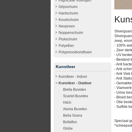
Flightcase Vullingen
Grijsschuim
Hardschuim
Kuns
Koudschuim
Neopreen
Silverguard
Noppenschuim
Silverguar
Plukschuim
zeep, enorm
- 100% wat
Polyether
- Zeer ster
Polypress/bondfoam
- UV beste
- Bestand t
- Anti bacte
Kunstleer
- Anti schi
- Anti Vle
Kunstleer - Indoor
- Anti Stati
- Gemakkel
Kunstleer - Outdoor
- Vlamvert
Biella Buvetex
- Urine be
Scarlet Buvetex
- Bloed be
- Olie best
Hitch
- Sulfide b
Alexia Buvetex
Bella Grana
Speciaal ge
Boltaflex
*scheepssto
Globe