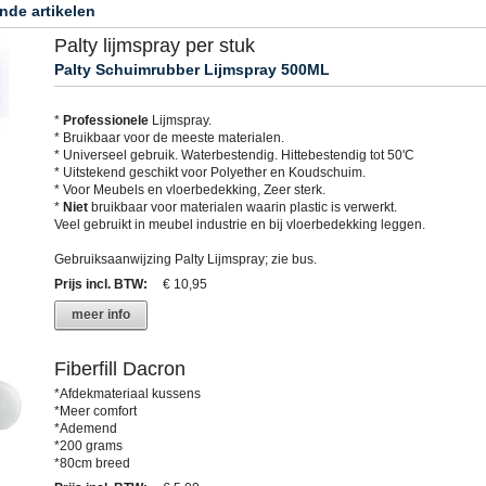
nde artikelen
Palty lijmspray per stuk
Palty Schuimrubber Lijmspray 500ML
*
Professionele
Lijmspray.
* Bruikbaar voor de meeste materialen.
* Universeel gebruik. Waterbestendig. Hittebestendig tot 50'C
* Uitstekend geschikt voor Polyether en Koudschuim.
* Voor Meubels en vloerbedekking, Zeer sterk.
*
Niet
bruikbaar voor materialen waarin plastic is verwerkt.
Veel gebruikt in meubel industrie en bij vloerbedekking leggen.
Gebruiksaanwijzing Palty Lijmspray; zie bus.
Prijs incl. BTW
:
€ 10,95
meer info
Fiberfill Dacron
*Afdekmateriaal kussens
*Meer comfort
*Ademend
*200 grams
*80cm breed