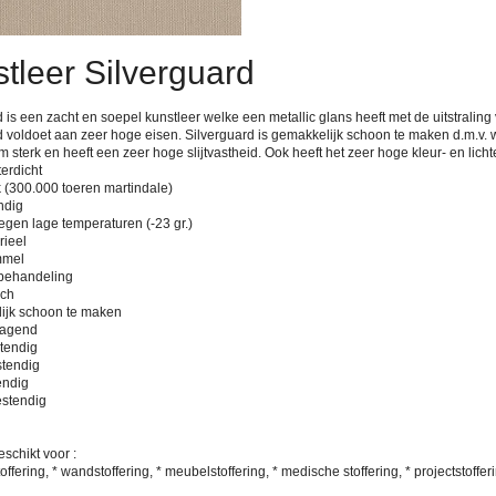
tleer Silverguard
 is een zacht en soepel kunstleer welke een metallic glans heeft met de uitstraling 
d voldoet aan zeer hoge eisen. Silverguard is gemakkelijk schoon te maken d.m.v. 
 sterk en heeft een zeer hoge slijtvastheid. Ook heeft het zeer hoge kleur- en lich
erdicht
k (300.000 toeren martindale)
ndig
egen lage temperaturen (-23 gr.)
rieel
mmel
k behandeling
sch
ijk schoon te maken
ragend
stendig
stendig
endig
estendig
schikt voor :
ffering, * wandstoffering, * meubelstoffering, * medische stoffering, * projectstoffer