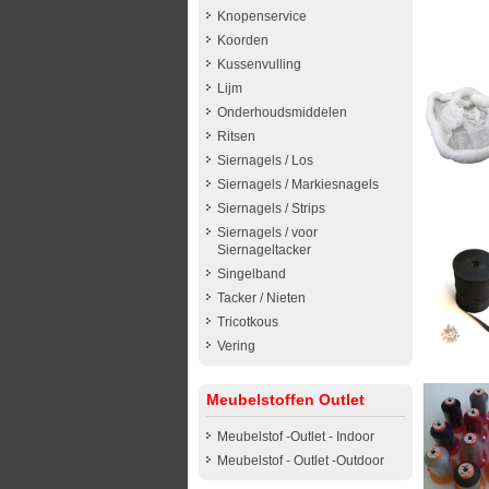
Knopenservice
Koorden
Kussenvulling
Lijm
Onderhoudsmiddelen
Ritsen
Siernagels / Los
Siernagels / Markiesnagels
Siernagels / Strips
Siernagels / voor
Siernageltacker
Singelband
Tacker / Nieten
Tricotkous
Vering
Meubelstoffen Outlet
Meubelstof -Outlet - Indoor
Meubelstof - Outlet -Outdoor