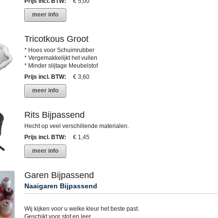
Prijs incl. BTW
:
€ 5,00
meer info
Tricotkous Groot
* Hoes voor Schuimrubber
* Vergemakkelijkt het vullen
* Minder slijtage Meubelstof
Prijs incl. BTW
:
€ 3,60
meer info
Rits Bijpassend
Hecht op veel verschillende materialen.
Prijs incl. BTW
:
€ 1,45
meer info
Garen Bijpassend
Naaigaren Bijpassend
Wij kijken voor u welke kleur het beste past.
Geschikt voor stof en leer.