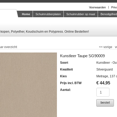
Voorwaarden
Priv
Home
Schuimrubberplaten
Schuimrubber op maat
Benodigdhe
Knipstaal-aanvragen
kopen, Polyether, Koudschuim en Polypress. Online Bestellen!
ar overzicht
<<
vorige
v
Kunstleer Taupe SG90009
Soort
Kunstleer - Ou
Kwaliteit
Silverguard
Kies
Metrage, 137 
€
44,95
Prijs incl. BTW
Aantal:
bestel