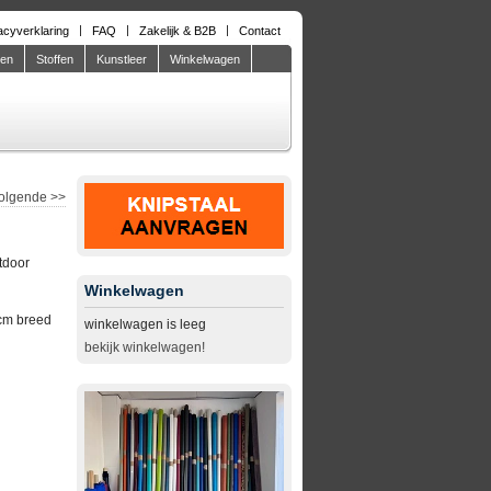
acyverklaring
FAQ
Zakelijk & B2B
Contact
den
Stoffen
Kunstleer
Winkelwagen
olgende
>>
tdoor
Winkelwagen
cm breed
winkelwagen is leeg
bekijk winkelwagen!