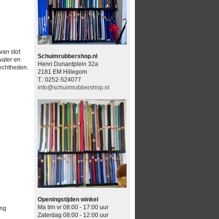
van stof.
Schuimrubbershop.nl
water en
Henri Dunantplein 32a
techtheden.
2181 EM Hillegom
T.: 0252-524077
info@schuimrubbershop.nl
Openingstijden winkel
Ma t/m vr 08:00 - 17:00 uur
ing
Zaterdag 08:00 - 12:00 uur