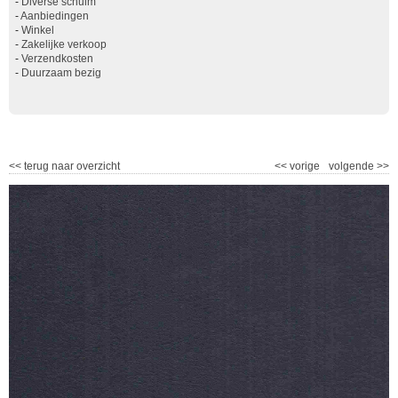
-
Diverse schuim
-
Aanbiedingen
-
Winkel
-
Zakelijke verkoop
-
Verzendkosten
-
Duurzaam bezig
<<
terug naar overzicht
<<
vorige
volgende
>>