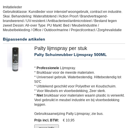
Imitatieleder
Gebruiksklasse: Kunstleder voor intensief woongebruik, contract en industrie.
Skai. Behandeling: Waterafstotend / Action Proof / Brandvertragend-
brandwerend / UV-resistent / Antibacterieel/antimicrobieel / Bestand tegen
zweet Dessin: All-over Type: PU Markt: Bed / Meubelindustrie /
Meubelbekleding / Office / Outdoor/marine / Project/contract / Zorg/revalidatie
Bijpassende artikelen
Palty lijmspray per stuk
Palty Schuimrubber Lijmspray 500ML
*
Professionele
Lijmspray.
* Bruikbaar voor de meeste materialen.
* Universeel gebruik. Waterbestendig. Hittebestendig tot
50'C
* Uitstekend geschikt voor Polyether en Koudschuim.
* Voor Meubels en vloerbedekking, Zeer sterk.
*
Niet
bruikbaar voor materialen waarin plastic is verwerkt.
Veel gebruikt in meubel industrie en bij vloerbedekking
leggen.
Gebruiksaanwijzing Palty Lijmspray; zie bus.
Prijs incl. BTW
:
€ 10,95