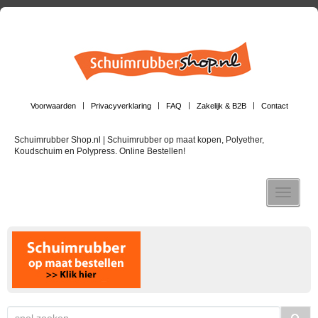
Voorwaarden
Privacyverklaring
FAQ
Zakelijk & B2B
Contact
Schuimrubber Shop.nl | Schuimrubber op maat kopen, Polyether,
Koudschuim en Polypress. Online Bestellen!
Toggle n