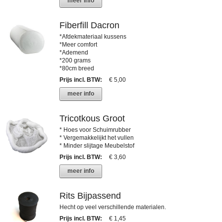
meer info
Fiberfill Dacron
*Afdekmateriaal kussens
*Meer comfort
*Ademend
*200 grams
*80cm breed
Prijs incl. BTW
:
€ 5,00
meer info
Tricotkous Groot
* Hoes voor Schuimrubber
* Vergemakkelijkt het vullen
* Minder slijtage Meubelstof
Prijs incl. BTW
:
€ 3,60
meer info
Rits Bijpassend
Hecht op veel verschillende materialen.
Prijs incl. BTW
:
€ 1,45