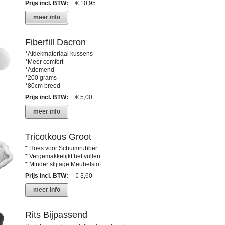
Prijs incl. BTW
:
€ 10,95
meer info
Fiberfill Dacron
*Afdekmateriaal kussens
*Meer comfort
*Ademend
*200 grams
*80cm breed
Prijs incl. BTW
:
€ 5,00
meer info
Tricotkous Groot
* Hoes voor Schuimrubber
* Vergemakkelijkt het vullen
* Minder slijtage Meubelstof
Prijs incl. BTW
:
€ 3,60
meer info
Rits Bijpassend