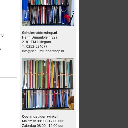
Schuimrubbershop.nl
ng:
Henri Dunantplein 32a
2181 EM Hillegom
T.: 0252-524077
e
info@schuimrubbershop.nl
Openingstijden winkel
Ma t/m vr 08:00 - 17:00 uur
Zaterdag 08:00 - 12:00 uur