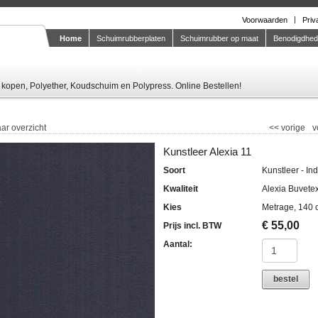
Voorwaarden
Priv
Home
Schuimrubberplaten
Schuimrubber op maat
Benodigdhe
Knipstaal-aanvragen
kopen, Polyether, Koudschuim en Polypress. Online Bestellen!
ar overzicht
<<
vorige
v
Kunstleer Alexia 11
Soort
Kunstleer - In
Kwaliteit
Alexia Buvete
Kies
Metrage, 140 
€
55,00
Prijs incl. BTW
Aantal:
bestel