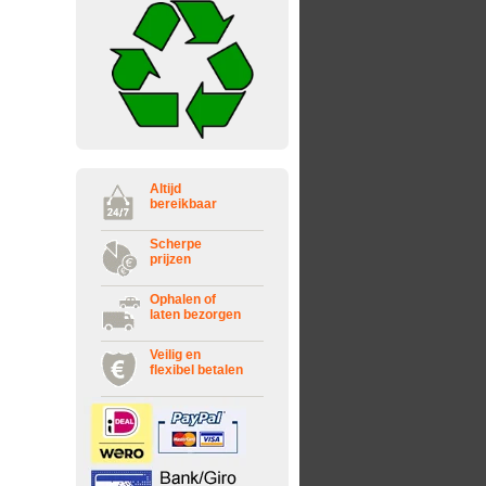
Altijd
bereikbaar
Scherpe
prijzen
Ophalen of
laten bezorgen
Veilig en
flexibel betalen