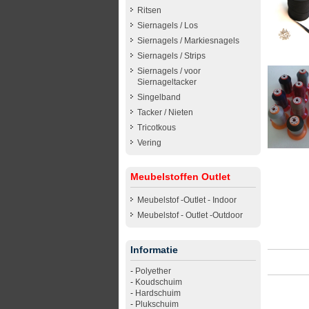
Ritsen
Siernagels / Los
Siernagels / Markiesnagels
Siernagels / Strips
Siernagels / voor
Siernageltacker
Singelband
Tacker / Nieten
Tricotkous
Vering
Meubelstoffen Outlet
Meubelstof -Outlet - Indoor
Meubelstof - Outlet -Outdoor
Informatie
-
Polyether
-
Koudschuim
-
Hardschuim
-
Plukschuim