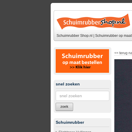
Schuimrubber Shop.nl | Schuimrubber op maat 
<<
terug na
snel zoeken
zoek
Schuimrubber