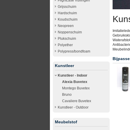
Flightcase Vullingen
Grijsschuim
Hardschuim
Kuns
Koudschuim
Neopreen
Imitatieled
Noppenschuim
Gebruikskla
Plukschuim
Waterafstot
Antibacteri
Polyether
Meubelindus
Polypress/bondfoam
Bijpasse
Kunstleer
Kunstleer - Indoor
Alexia Buvetex
Montego Buvetex
Bruno
Cavaliere Buvetex
Kunstleer - Outdoor
Meubelstof