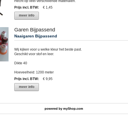
Hecht op veel verschillende materialen.
Prijs incl. BTW
:
€ 1,45
meer info
Garen Bijpassend
Naaigaren Bijpassend
Wij kijken voor u welke kleur het beste past.
Geschikt voor stof en leer.
Dikte 40
Hoeveelheid: 1200 meter
Prijs incl. BTW
:
€ 9,95
meer info
powered by
myShop.com