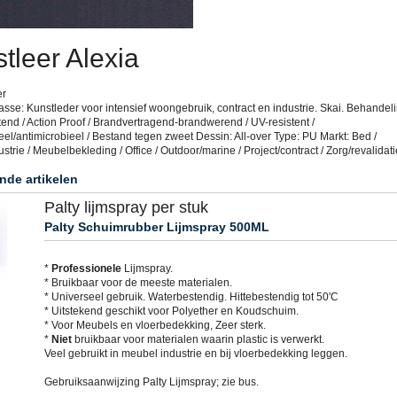
tleer Alexia
er
sse: Kunstleder voor intensief woongebruik, contract en industrie. Skai. Behandeli
end / Action Proof / Brandvertragend-brandwerend / UV-resistent /
eel/antimicrobieel / Bestand tegen zweet Dessin: All-over Type: PU Markt: Bed /
trie / Meubelbekleding / Office / Outdoor/marine / Project/contract / Zorg/revalidati
nde artikelen
Palty lijmspray per stuk
Palty Schuimrubber Lijmspray 500ML
*
Professionele
Lijmspray.
* Bruikbaar voor de meeste materialen.
* Universeel gebruik. Waterbestendig. Hittebestendig tot 50'C
* Uitstekend geschikt voor Polyether en Koudschuim.
* Voor Meubels en vloerbedekking, Zeer sterk.
*
Niet
bruikbaar voor materialen waarin plastic is verwerkt.
Veel gebruikt in meubel industrie en bij vloerbedekking leggen.
Gebruiksaanwijzing Palty Lijmspray; zie bus.