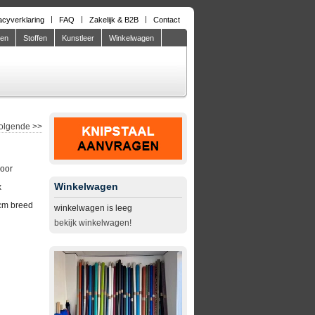
acyverklaring
FAQ
Zakelijk & B2B
Contact
den
Stoffen
Kunstleer
Winkelwagen
olgende
>>
door
Winkelwagen
x
cm breed
winkelwagen is leeg
bekijk winkelwagen!