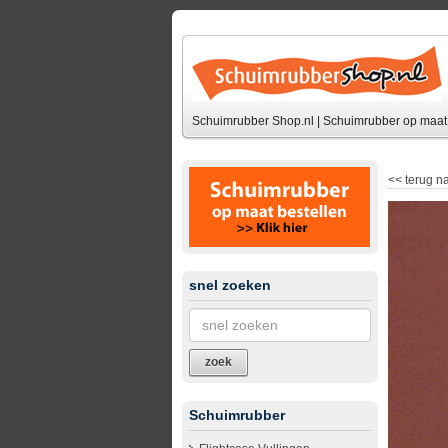
Schuimrubber Shop.nl | Schuimrubber op maat 
<<
terug na
snel zoeken
zoek
Schuimrubber