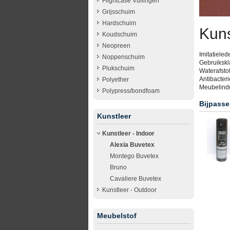
Flightcase Vullingen
Grijsschuim
Hardschuim
Kuns
Koudschuim
Neopreen
Imitatieled
Noppenschuim
Gebruikskla
Plukschuim
Waterafstot
Antibacteri
Polyether
Meubelindus
Polypress/bondfoam
Bijpasse
Kunstleer
Kunstleer - Indoor
Alexia Buvetex
Montego Buvetex
Bruno
Cavaliere Buvetex
Kunstleer - Outdoor
Meubelstof