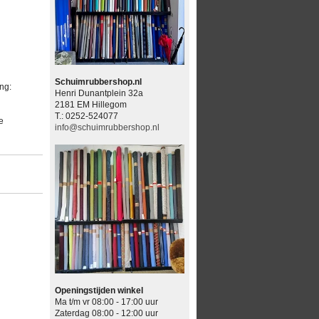
Schuimrubbershop.nl
ng:
Henri Dunantplein 32a
2181 EM Hillegom
T.: 0252-524077
e
info@schuimrubbershop.nl
Openingstijden winkel
Ma t/m vr 08:00 - 17:00 uur
Zaterdag 08:00 - 12:00 uur