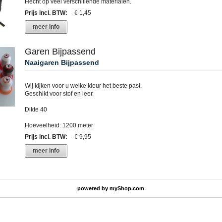
Hecht op veel verschillende materialen.
Prijs incl. BTW
:
€ 1,45
meer info
Garen Bijpassend
Naaigaren Bijpassend
Wij kijken voor u welke kleur het beste past.
Geschikt voor stof en leer.
Dikte 40
Hoeveelheid: 1200 meter
Prijs incl. BTW
:
€ 9,95
meer info
powered by
myShop.com