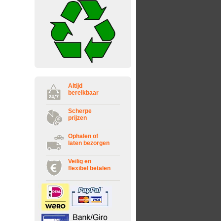
Altijd
bereikbaar
Scherpe
prijzen
Ophalen of
laten bezorgen
Veilig en
flexibel betalen