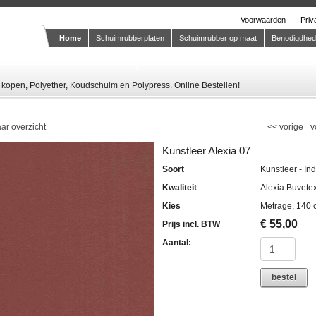
Voorwaarden
Priv
Home
Schuimrubberplaten
Schuimrubber op maat
Benodigdhe
Knipstaal-aanvragen
kopen, Polyether, Koudschuim en Polypress. Online Bestellen!
ar overzicht
<<
vorige
v
Kunstleer Alexia 07
Soort
Kunstleer - In
Kwaliteit
Alexia Buvete
Kies
Metrage, 140 
€
55,00
Prijs incl. BTW
Aantal:
bestel