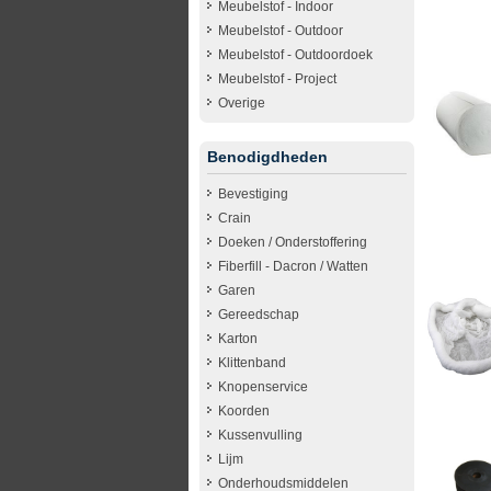
Meubelstof - Indoor
Meubelstof - Outdoor
Meubelstof - Outdoordoek
Meubelstof - Project
Overige
Benodigdheden
Bevestiging
Crain
Doeken / Onderstoffering
Fiberfill - Dacron / Watten
Garen
Gereedschap
Karton
Klittenband
Knopenservice
Koorden
Kussenvulling
Lijm
Onderhoudsmiddelen