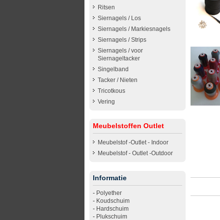
Ritsen
Siernagels / Los
Siernagels / Markiesnagels
Siernagels / Strips
Siernagels / voor
Siernageltacker
Singelband
Tacker / Nieten
Tricotkous
Vering
Meubelstoffen Outlet
Meubelstof -Outlet - Indoor
Meubelstof - Outlet -Outdoor
Informatie
-
Polyether
-
Koudschuim
-
Hardschuim
-
Plukschuim