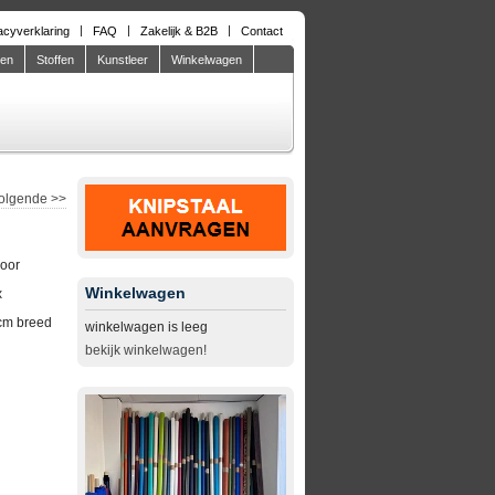
acyverklaring
FAQ
Zakelijk & B2B
Contact
den
Stoffen
Kunstleer
Winkelwagen
olgende
>>
door
Winkelwagen
x
cm breed
winkelwagen is leeg
bekijk winkelwagen!