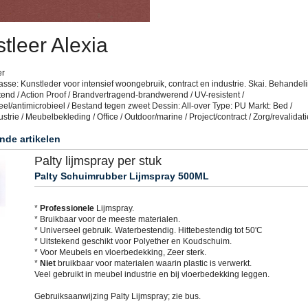
tleer Alexia
er
sse: Kunstleder voor intensief woongebruik, contract en industrie. Skai. Behandeli
end / Action Proof / Brandvertragend-brandwerend / UV-resistent /
eel/antimicrobieel / Bestand tegen zweet Dessin: All-over Type: PU Markt: Bed /
trie / Meubelbekleding / Office / Outdoor/marine / Project/contract / Zorg/revalidati
nde artikelen
Palty lijmspray per stuk
Palty Schuimrubber Lijmspray 500ML
*
Professionele
Lijmspray.
* Bruikbaar voor de meeste materialen.
* Universeel gebruik. Waterbestendig. Hittebestendig tot 50'C
* Uitstekend geschikt voor Polyether en Koudschuim.
* Voor Meubels en vloerbedekking, Zeer sterk.
*
Niet
bruikbaar voor materialen waarin plastic is verwerkt.
Veel gebruikt in meubel industrie en bij vloerbedekking leggen.
Gebruiksaanwijzing Palty Lijmspray; zie bus.