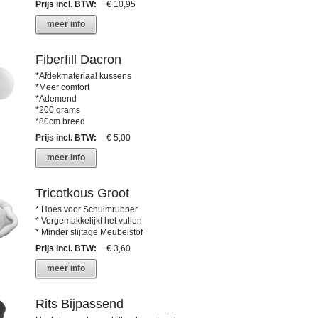
Prijs incl. BTW
:
€ 10,95
meer info
Fiberfill Dacron
*Afdekmateriaal kussens
*Meer comfort
*Ademend
*200 grams
*80cm breed
Prijs incl. BTW
:
€ 5,00
meer info
Tricotkous Groot
* Hoes voor Schuimrubber
* Vergemakkelijkt het vullen
* Minder slijtage Meubelstof
Prijs incl. BTW
:
€ 3,60
meer info
Rits Bijpassend