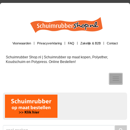
Voorwaarden
Privacyverklaring
FAQ
Zakelijk & B2B
Contact
Schuimrubber Shop.nl | Schuimrubber op maat kopen, Polyether,
Koudschuim en Polypress. Online Bestellen!
Toggle n