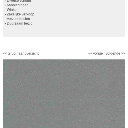
-
Diverse schuim
-
Aanbiedingen
-
Winkel
-
Zakelijke verkoop
-
Verzendkosten
-
Duurzaam bezig
<<
terug naar overzicht
<<
vorige
volgende
>>