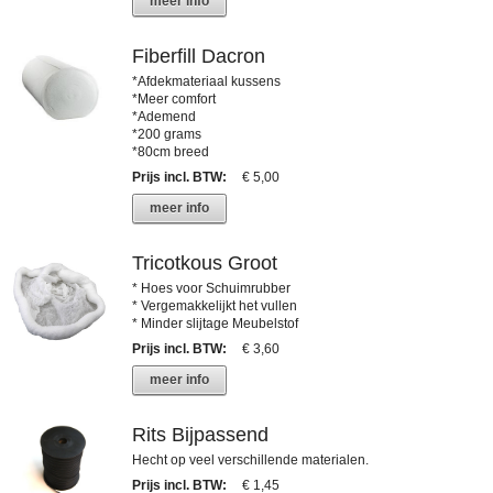
meer info
Fiberfill Dacron
*Afdekmateriaal kussens
*Meer comfort
*Ademend
*200 grams
*80cm breed
Prijs incl. BTW
:
€ 5,00
meer info
Tricotkous Groot
* Hoes voor Schuimrubber
* Vergemakkelijkt het vullen
* Minder slijtage Meubelstof
Prijs incl. BTW
:
€ 3,60
meer info
Rits Bijpassend
Hecht op veel verschillende materialen.
Prijs incl. BTW
:
€ 1,45