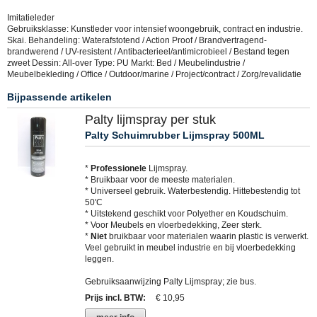
Imitatieleder
Gebruiksklasse: Kunstleder voor intensief woongebruik, contract en industrie.
Skai. Behandeling: Waterafstotend / Action Proof / Brandvertragend-
brandwerend / UV-resistent / Antibacterieel/antimicrobieel / Bestand tegen
zweet Dessin: All-over Type: PU Markt: Bed / Meubelindustrie /
Meubelbekleding / Office / Outdoor/marine / Project/contract / Zorg/revalidatie
Bijpassende artikelen
Palty lijmspray per stuk
Palty Schuimrubber Lijmspray 500ML
*
Professionele
Lijmspray.
* Bruikbaar voor de meeste materialen.
* Universeel gebruik. Waterbestendig. Hittebestendig tot
50'C
* Uitstekend geschikt voor Polyether en Koudschuim.
* Voor Meubels en vloerbedekking, Zeer sterk.
*
Niet
bruikbaar voor materialen waarin plastic is verwerkt.
Veel gebruikt in meubel industrie en bij vloerbedekking
leggen.
Gebruiksaanwijzing Palty Lijmspray; zie bus.
Prijs incl. BTW
:
€ 10,95