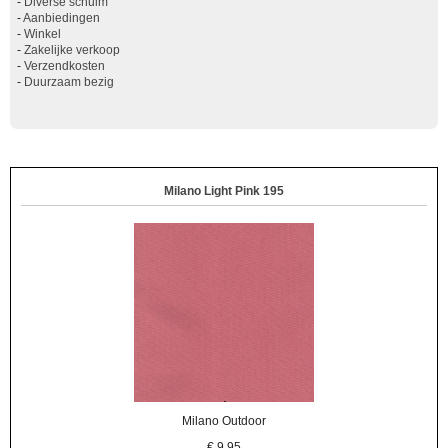
-
Diverse schuim
-
Aanbiedingen
-
Winkel
-
Zakelijke verkoop
-
Verzendkosten
-
Duurzaam bezig
Milano Light Pink 195
Milano Outdoor
€
9,95