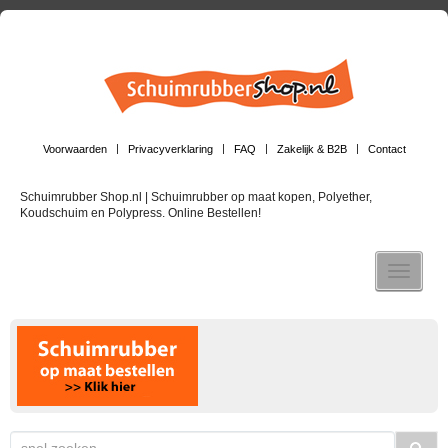
Voorwaarden
Privacyverklaring
FAQ
Zakelijk & B2B
Contact
Schuimrubber Shop.nl | Schuimrubber op maat kopen, Polyether,
Koudschuim en Polypress. Online Bestellen!
Toggle n