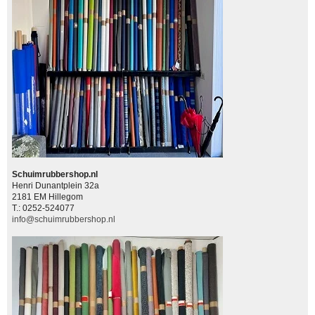
Schuimrubbershop.nl
Henri Dunantplein 32a
2181 EM Hillegom
T.: 0252-524077
info@schuimrubbershop.nl