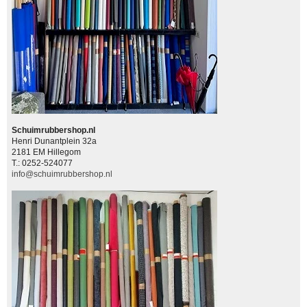
Schuimrubbershop.nl
Henri Dunantplein 32a
2181 EM Hillegom
T.: 0252-524077
info@schuimrubbershop.nl