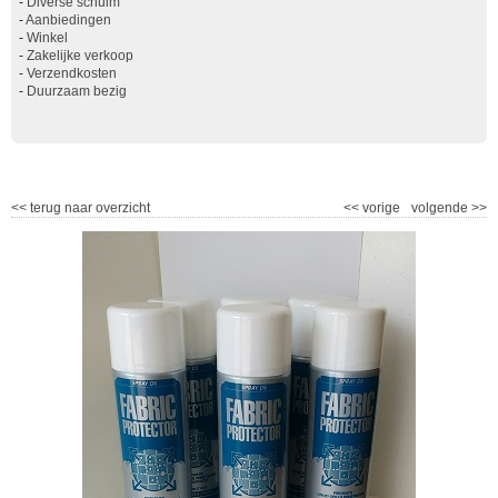
-
Diverse schuim
-
Aanbiedingen
-
Winkel
-
Zakelijke verkoop
-
Verzendkosten
-
Duurzaam bezig
<<
terug naar overzicht
<<
vorige
volgende
>>