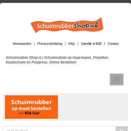
Voorwaarden
Privacyverklaring
FAQ
Zakelijk & B2B
Contact
Schuimrubber Shop.nl | Schuimrubber op maat kopen, Polyether,
Koudschuim en Polypress. Online Bestellen!
Toggle n