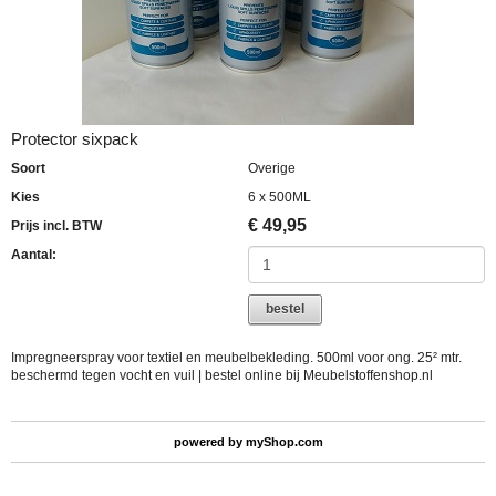
Protector sixpack
Soort
Overige
Kies
6 x 500ML
€
49,95
Prijs incl. BTW
Aantal:
bestel
Impregneerspray voor textiel en meubelbekleding. 500ml voor ong. 25² mtr.
beschermd tegen vocht en vuil | bestel online bij Meubelstoffenshop.nl
powered by
myShop.com