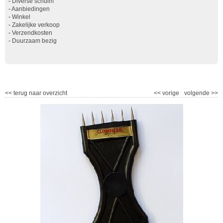
-
Diverse schuim
-
Aanbiedingen
-
Winkel
-
Zakelijke verkoop
-
Verzendkosten
-
Duurzaam bezig
<<
terug naar overzicht
<<
vorige
volgende
>>