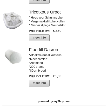
meer info
Tricotkous Groot
* Hoes voor Schuimrubber
* Vergemakkelijkt het vullen
* Minder slijtage Meubelstof
Prijs incl. BTW
:
€ 3,60
meer info
Fiberfill Dacron
*Afdekmateriaal kussens
*Meer comfort
*Ademend
*200 grams
*80cm breed
Prijs incl. BTW
:
€ 5,00
meer info
powered by
myShop.com