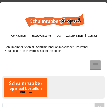
Voorwaarden
Privacyverklaring
FAQ
Zakelijk & B2B
Contact
Schuimrubber Shop.nl | Schuimrubber op maat kopen, Polyether,
Koudschuim en Polypress. Online Bestellen!
Toggle n