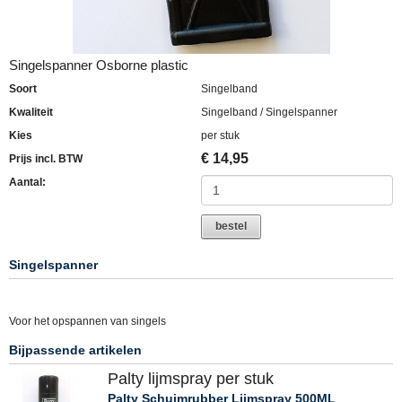
Singelspanner Osborne plastic
Soort
Singelband
Kwaliteit
Singelband / Singelspanner
Kies
per stuk
€
14,95
Prijs incl. BTW
Aantal:
bestel
Singelspanner
Voor het opspannen van singels
Bijpassende artikelen
Palty lijmspray per stuk
Palty Schuimrubber Lijmspray 500ML