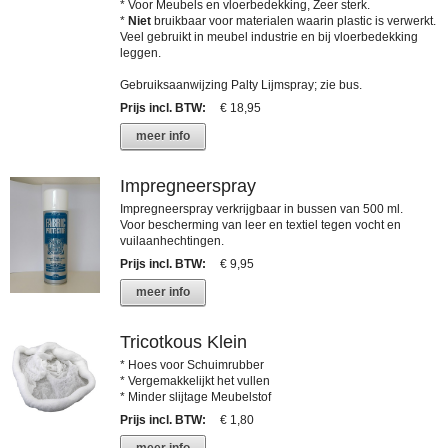
* Voor Meubels en vloerbedekking, Zeer sterk.
*
Niet
bruikbaar voor materialen waarin plastic is verwerkt.
Veel gebruikt in meubel industrie en bij vloerbedekking
leggen.
Gebruiksaanwijzing Palty Lijmspray; zie bus.
Prijs incl. BTW
:
€ 18,95
meer info
Impregneerspray
Impregneerspray verkrijgbaar in bussen van 500 ml.
Voor bescherming van leer en textiel tegen vocht en
vuilaanhechtingen.
Prijs incl. BTW
:
€ 9,95
meer info
Tricotkous Klein
* Hoes voor Schuimrubber
* Vergemakkelijkt het vullen
* Minder slijtage Meubelstof
Prijs incl. BTW
:
€ 1,80