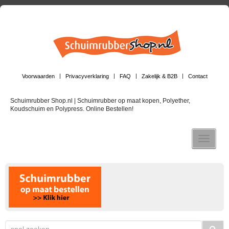
Voorwaarden
Privacyverklaring
FAQ
Zakelijk & B2B
Contact
Schuimrubber Shop.nl | Schuimrubber op maat kopen, Polyether,
Koudschuim en Polypress. Online Bestellen!
Toggle n