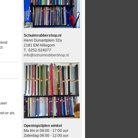
Schuimrubbershop.nl
Henri Dunantplein 32a
erend
2181 EM Hillegom
ct
T.: 0252-524077
info@schuimrubbershop.nl
ueel
et er als
Openingstijden winkel
Ma t/m vr 08:00 - 17:00 uur
Zaterdag 08:00 - 12:00 uur