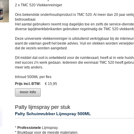
2 x TMC 520 Vlekkenreiniger
Ons bekendste onderhoudsproduct is TMC 520. Al meer dan 20 jaar veili
betrouwbaar.
Het aantal gebruikers neemt nog dagelijks toe en zelfs de service-dienst
diverse tapijtmerkfabrikanten gebruiken regelmatig de TMC 520 vlekkenf
Deze universele vlekkenreiniger is uitsluitend verkrijgbaar bij de interieur
want de vakman geeft het beste advies. Vuil en vlekken worden verwijde
dat de vezels worden aangetast.
Dit middel dat ooit is ontwikkeld voor de ruimtevaart, heeft al in vele hui
met succes z'n werk gedaan. Iedereen die eenmaal TMC 520 heeft gebruik
meer iets anders.
Inhoud 500ML per fles
Prijs incl. BTW
:
€ 15,95
meer info
Palty lijmspray per stuk
Palty Schuimrubber Lijmspray 500ML
*
Professionele
Lijmspray.
* Bruikbaar voor de meeste materialen.