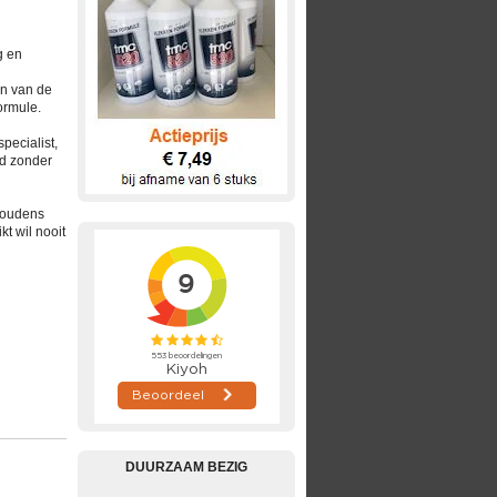
g en
en van de
ormule.
specialist,
rd zonder
shoudens
t wil nooit
DUURZAAM BEZIG