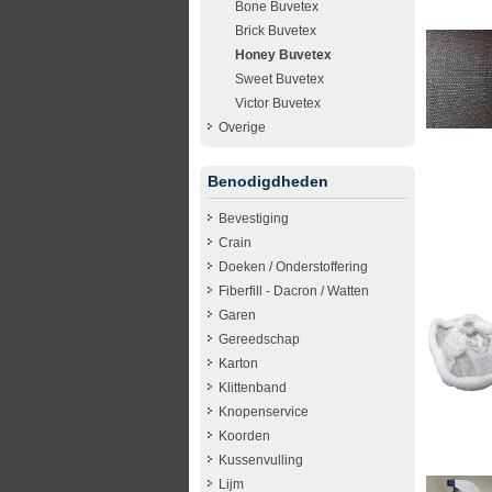
Bone Buvetex
Brick Buvetex
Honey Buvetex
Sweet Buvetex
Victor Buvetex
Overige
Benodigdheden
Bevestiging
Crain
Doeken / Onderstoffering
Fiberfill - Dacron / Watten
Garen
Gereedschap
Karton
Klittenband
Knopenservice
Koorden
Kussenvulling
Lijm