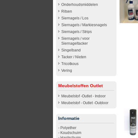
Onderhoudsmiddelen
Ritsen
Siernagels / Los
Siernagels / Markiesnagels
Siernagels / Strips
Siernagels / voor
Siernageltacker
Singelband
Tacker / Nieten
Tricotkous
Vering
Meubelstoffen Outlet
Meubelstof -Outlet - Indoor
Meubelstof - Outlet -Outdoor
Informatie
-
Polyether
-
Koudschuim
-
Hardschuim