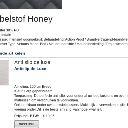
belstof Honey
ster 30% PU
tindale
asse: Intensief woongebruik Behandeling: Action Proof / Brandvertragend-brandw
-over Type: Velours Markt: Bed / Meubelindustrie / Meubelbekleding / Project/contra
nde artikelen
Anti slip de luxe
Antislip de Luxe
Afmeting: 100 cm Breed
Kleur: Grijs geperforeerd
Toepassing: De perfecte anti slip, voor onder al uw bootkussens en event
matrassen om verschuiven te voorkomen.
Ook bruikbaar onder uw bankstelkussens. Makkelijk te verwerken, u stikt h
voering onder.Dit is de beste anti slip, van hoge kwaliteit.
Prijs incl. BTW
:
€ 19,95
meer info