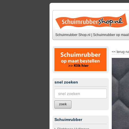
Schuimrubber Shop.nl | Schuimrubber op maat 
<<
terug na
snel zoeken
zoek
Schuimrubber