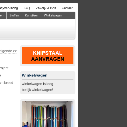
acyverklaring
FAQ
Zakelijk & B2B
Contact
den
Stoffen
Kunstleer
Winkelwagen
olgende
>>
roject
Winkelwagen
x
cm breed
winkelwagen is leeg
bekijk winkelwagen!