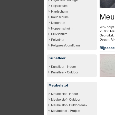
Flightcase Vullingen
Grijsschuim
Hardschuim
Meu
Koudschuim
Neopreen
70% polye
Noppenschuim
25.000 Mar
Plukschuim
Gebruikskl
Dessin: All
Polyether
Polypress/bondfoam
Bijpasse
Kunstleer
Kunstleer - Indoor
Kunstleer - Outdoor
Meubelstof
Meubelstof - Indoor
Meubelstof - Outdoor
Meubelstof - Outdoordoek
Meubelstof - Project