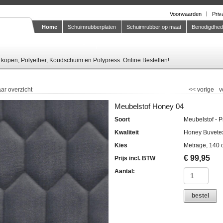
Voorwaarden
Priv
Home
Schuimrubberplaten
Schuimrubber op maat
Benodigdhe
Knipstaal-aanvragen
kopen, Polyether, Koudschuim en Polypress. Online Bestellen!
ar overzicht
<<
vorige
v
Meubelstof Honey 04
Soort
Meubelstof - P
Kwaliteit
Honey Buvete
Kies
Metrage, 140 
€
99,95
Prijs incl. BTW
Aantal:
bestel