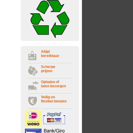
Altijd
bereikbaar
Scherpe
prijzen
Ophalen of
laten bezorgen
Veilig en
flexibel betalen