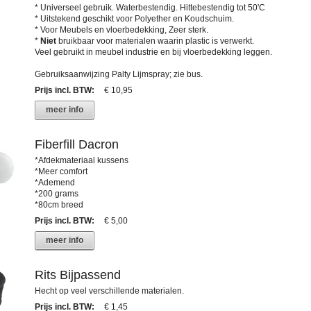
* Universeel gebruik. Waterbestendig. Hittebestendig tot 50'C
* Uitstekend geschikt voor Polyether en Koudschuim.
* Voor Meubels en vloerbedekking, Zeer sterk.
*
Niet
bruikbaar voor materialen waarin plastic is verwerkt.
Veel gebruikt in meubel industrie en bij vloerbedekking leggen.
Gebruiksaanwijzing Palty Lijmspray; zie bus.
Prijs incl. BTW
:
€ 10,95
meer info
Fiberfill Dacron
*Afdekmateriaal kussens
*Meer comfort
*Ademend
*200 grams
*80cm breed
Prijs incl. BTW
:
€ 5,00
meer info
Rits Bijpassend
Hecht op veel verschillende materialen.
Prijs incl. BTW
:
€ 1,45