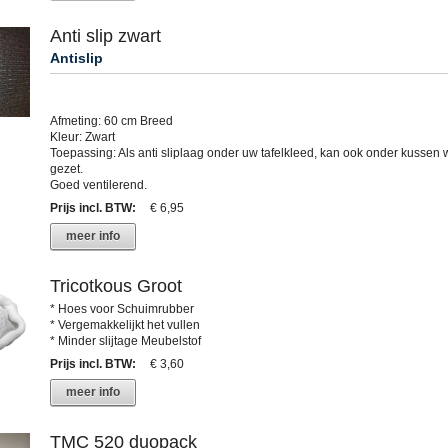
Anti slip zwart
Antislip
Afmeting: 60 cm Breed
Kleur: Zwart
Toepassing: Als anti sliplaag onder uw tafelkleed, kan ook onder kussen
gezet.
Goed ventilerend.
Prijs incl. BTW
:
€ 6,95
meer info
Tricotkous Groot
* Hoes voor Schuimrubber
* Vergemakkelijkt het vullen
* Minder slijtage Meubelstof
Prijs incl. BTW
:
€ 3,60
meer info
TMC 520 duopack