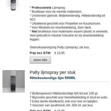
*
Professionele
Lijmspray.
* Bruikbaar voor de meeste materialen.
* Universeel gebruik. Waterbestendig. Hittebestendig tot
50'C
* Uitstekend geschikt voor Polyether en Koudschuim.
* Voor Meubels en vloerbedekking, Zeer sterk.
*
Niet
bruikbaar voor materialen waarin plastic is verwerkt.
Veel gebruikt in meubel industrie en bij vloerbedekking
leggen.
Gebruiksaanwijzing Palty Lijmspray; zie bus.
Prijs incl. BTW
:
€ 10,95
meer info
Palty lijmspray per stuk
Hittebestendige lijm 500ML
? Buitengewoon hittebestendige lijm tot wel 100 gr.
? Bijzonder geschikt voor hemelbekleding in boot en auto.
? Extra sterke kleefkracht, ook voor leer en tapijten.
? Voorzien van spuitmond. Inh. 500 ml. per bus.