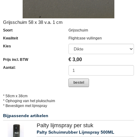
Grijsschuim 58 x 38 v.a. 1 cm
Soort
Grijsschuim
Kwaliteit
Flightcase vullingen
Kies
€
3,00
Prijs incl. BTW
Aantal:
bestel
* 58cm x 38cm
* Ophoging van het plukschuim
* Bevestigen met lijmspray
Bijpassende artikelen
Palty lijmspray per stuk
Palty Schuimrubber Lijmspray 500ML