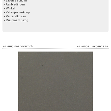
-
Diverse schuim
-
Aanbiedingen
-
Winkel
-
Zakelijke verkoop
-
Verzendkosten
-
Duurzaam bezig
<<
terug naar overzicht
<<
vorige
volgende
>>