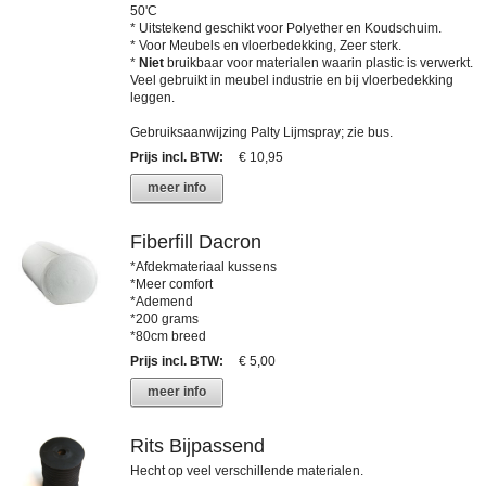
50'C
* Uitstekend geschikt voor Polyether en Koudschuim.
* Voor Meubels en vloerbedekking, Zeer sterk.
*
Niet
bruikbaar voor materialen waarin plastic is verwerkt.
Veel gebruikt in meubel industrie en bij vloerbedekking
leggen.
Gebruiksaanwijzing Palty Lijmspray; zie bus.
Prijs incl. BTW
:
€ 10,95
meer info
Fiberfill Dacron
*Afdekmateriaal kussens
*Meer comfort
*Ademend
*200 grams
*80cm breed
Prijs incl. BTW
:
€ 5,00
meer info
Rits Bijpassend
Hecht op veel verschillende materialen.