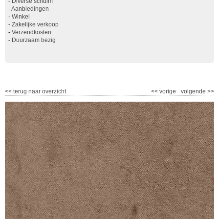
-
Diverse schuim
-
Aanbiedingen
-
Winkel
-
Zakelijke verkoop
-
Verzendkosten
-
Duurzaam bezig
<<
terug naar overzicht
<<
vorige
volgende
>>