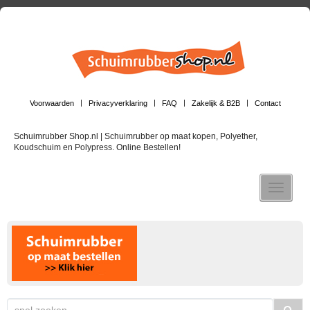
Voorwaarden
Privacyverklaring
FAQ
Zakelijk & B2B
Contact
Schuimrubber Shop.nl | Schuimrubber op maat kopen, Polyether,
Koudschuim en Polypress. Online Bestellen!
Toggle n