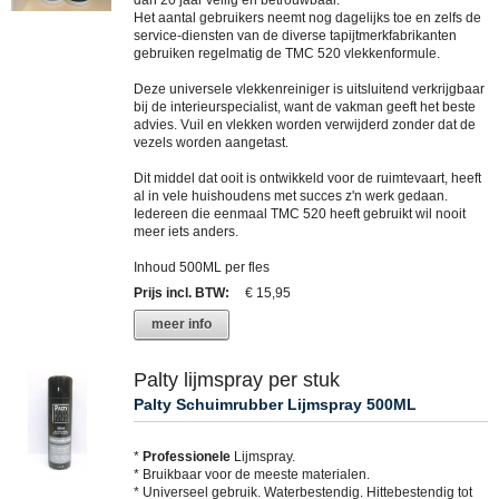
dan 20 jaar veilig en betrouwbaar.
Het aantal gebruikers neemt nog dagelijks toe en zelfs de
service-diensten van de diverse tapijtmerkfabrikanten
gebruiken regelmatig de TMC 520 vlekkenformule.
Deze universele vlekkenreiniger is uitsluitend verkrijgbaar
bij de interieurspecialist, want de vakman geeft het beste
advies. Vuil en vlekken worden verwijderd zonder dat de
vezels worden aangetast.
Dit middel dat ooit is ontwikkeld voor de ruimtevaart, heeft
al in vele huishoudens met succes z'n werk gedaan.
Iedereen die eenmaal TMC 520 heeft gebruikt wil nooit
meer iets anders.
Inhoud 500ML per fles
Prijs incl. BTW
:
€ 15,95
meer info
Palty lijmspray per stuk
Palty Schuimrubber Lijmspray 500ML
*
Professionele
Lijmspray.
* Bruikbaar voor de meeste materialen.
* Universeel gebruik. Waterbestendig. Hittebestendig tot