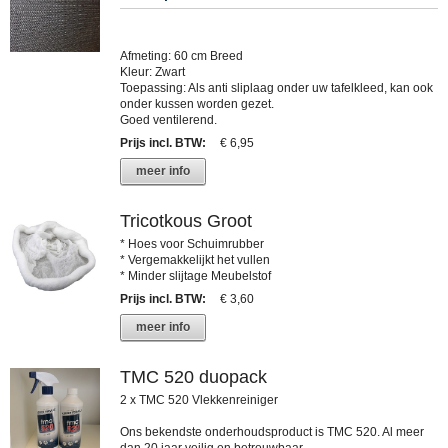
Afmeting: 60 cm Breed
Kleur: Zwart
Toepassing: Als anti sliplaag onder uw tafelkleed, kan ook
onder kussen worden gezet.
Goed ventilerend.
Prijs incl. BTW
:
€ 6,95
meer info
Tricotkous Groot
* Hoes voor Schuimrubber
* Vergemakkelijkt het vullen
* Minder slijtage Meubelstof
Prijs incl. BTW
:
€ 3,60
meer info
TMC 520 duopack
2 x TMC 520 Vlekkenreiniger
Ons bekendste onderhoudsproduct is TMC 520. Al meer