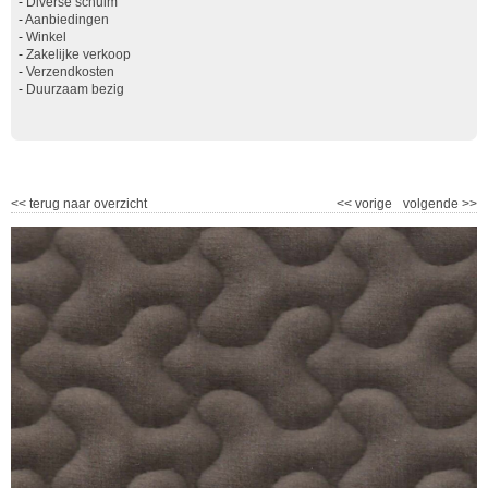
-
Diverse schuim
-
Aanbiedingen
-
Winkel
-
Zakelijke verkoop
-
Verzendkosten
-
Duurzaam bezig
<<
terug naar overzicht
<<
vorige
volgende
>>