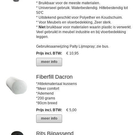
* Bruikbaar voor de meeste materialen.
* Universeel gebruik. Waterbestendig. Hittebestendig tot
50'C
* Uitstekend geschikt voor Polyether en Koudschuim.
* Voor Meubels en vloerbedekking, Zeer sterk.
*
Niet
bruikbaar voor materialen waarin plastic is verwerkt.
Veel gebruikt in meubel industrie en bij vloerbedekking
leggen.
Gebruiksaanwijzing Palty Lijmspray; zie bus.
Prijs incl. BTW
:
€ 10,95
meer info
Fiberfill Dacron
*Afdekmateriaal kussens
*Meer comfort
*Ademend
*200 grams
*80cm breed
Prijs incl. BTW
:
€ 5,00
meer info
Rits Bijpassend