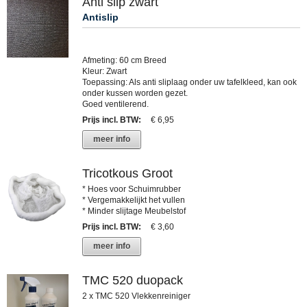
Anti slip zwart
Antislip
Afmeting: 60 cm Breed
Kleur: Zwart
Toepassing: Als anti sliplaag onder uw tafelkleed, kan ook
onder kussen worden gezet.
Goed ventilerend.
Prijs incl. BTW
:
€ 6,95
meer info
Tricotkous Groot
* Hoes voor Schuimrubber
* Vergemakkelijkt het vullen
* Minder slijtage Meubelstof
Prijs incl. BTW
:
€ 3,60
meer info
TMC 520 duopack
2 x TMC 520 Vlekkenreiniger