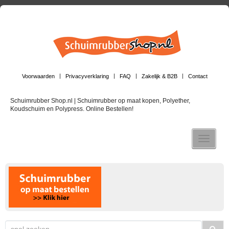
Voorwaarden
Privacyverklaring
FAQ
Zakelijk & B2B
Contact
Schuimrubber Shop.nl | Schuimrubber op maat kopen, Polyether,
Koudschuim en Polypress. Online Bestellen!
Toggle n