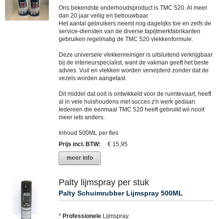
Ons bekendste onderhoudsproduct is TMC 520. Al meer
dan 20 jaar veilig en betrouwbaar.
Het aantal gebruikers neemt nog dagelijks toe en zelfs de
service-diensten van de diverse tapijtmerkfabrikanten
gebruiken regelmatig de TMC 520 vlekkenformule.
Deze universele vlekkenreiniger is uitsluitend verkrijgbaar
bij de interieurspecialist, want de vakman geeft het beste
advies. Vuil en vlekken worden verwijderd zonder dat de
vezels worden aangetast.
Dit middel dat ooit is ontwikkeld voor de ruimtevaart, heeft
al in vele huishoudens met succes z'n werk gedaan.
Iedereen die eenmaal TMC 520 heeft gebruikt wil nooit
meer iets anders.
Inhoud 500ML per fles
Prijs incl. BTW
:
€ 15,95
meer info
Palty lijmspray per stuk
Palty Schuimrubber Lijmspray 500ML
*
Professionele
Lijmspray.