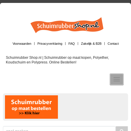
Voorwaarden
Privacyverklaring
FAQ
Zakelijk & B2B
Contact
Schuimrubber Shop.nl | Schuimrubber op maat kopen, Polyether,
Koudschuim en Polypress. Online Bestellen!
Toggle n