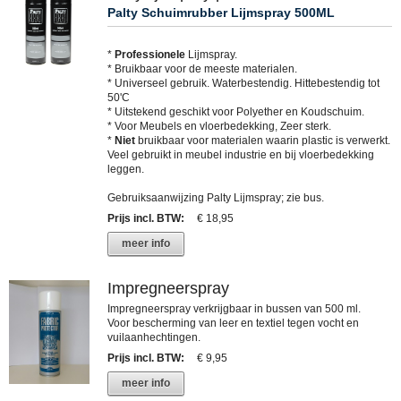
Palty Schuimrubber Lijmspray 500ML
*
Professionele
Lijmspray.
* Bruikbaar voor de meeste materialen.
* Universeel gebruik. Waterbestendig. Hittebestendig tot
50'C
* Uitstekend geschikt voor Polyether en Koudschuim.
* Voor Meubels en vloerbedekking, Zeer sterk.
*
Niet
bruikbaar voor materialen waarin plastic is verwerkt.
Veel gebruikt in meubel industrie en bij vloerbedekking
leggen.
Gebruiksaanwijzing Palty Lijmspray; zie bus.
Prijs incl. BTW
:
€ 18,95
meer info
Impregneerspray
Impregneerspray verkrijgbaar in bussen van 500 ml.
Voor bescherming van leer en textiel tegen vocht en
vuilaanhechtingen.
Prijs incl. BTW
:
€ 9,95
meer info