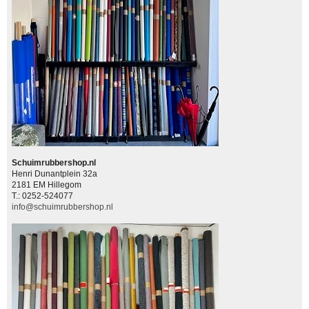
Schuimrubbershop.nl
Henri Dunantplein 32a
2181 EM Hillegom
T.: 0252-524077
info@schuimrubbershop.nl