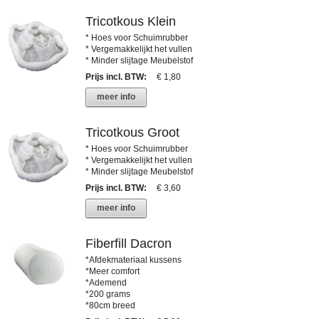
Tricotkous Klein
* Hoes voor Schuimrubber
* Vergemakkelijkt het vullen
* Minder slijtage Meubelstof
Prijs incl. BTW
:
€ 1,80
meer info
Tricotkous Groot
* Hoes voor Schuimrubber
* Vergemakkelijkt het vullen
* Minder slijtage Meubelstof
Prijs incl. BTW
:
€ 3,60
meer info
Fiberfill Dacron
*Afdekmateriaal kussens
*Meer comfort
*Ademend
*200 grams
*80cm breed