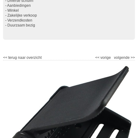
-
Diverse schuim
-
Aanbiedingen
-
Winkel
-
Zakelijke verkoop
-
Verzendkosten
-
Duurzaam bezig
<<
terug naar overzicht
<<
vorige
volgende
>>