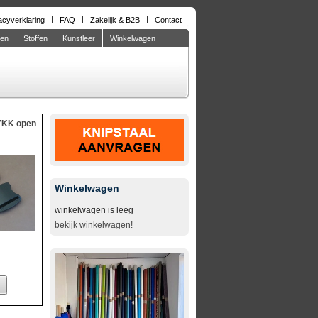
acyverklaring
FAQ
Zakelijk & B2B
Contact
den
Stoffen
Kunstleer
Winkelwagen
YKK open
Winkelwagen
winkelwagen is leeg
bekijk winkelwagen!