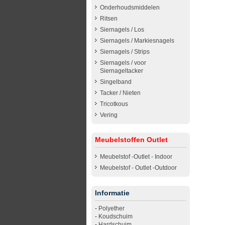
Onderhoudsmiddelen
Ritsen
Siernagels / Los
Siernagels / Markiesnagels
Siernagels / Strips
Siernagels / voor
Siernageltacker
Singelband
Tacker / Nieten
Tricotkous
Vering
Meubelstoffen Outlet
Meubelstof -Outlet - Indoor
Meubelstof - Outlet -Outdoor
Informatie
-
Polyether
-
Koudschuim
-
Hardschuim