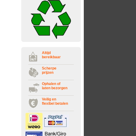
Altijd
bereikbaar
Scherpe
prijzen
Ophalen of
laten bezorgen
Veilig en
flexibel betalen