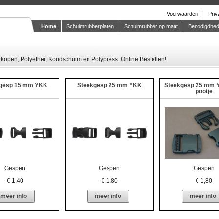
Voorwaarden
Priv
Home
Schuimrubberplaten
Schuimrubber op maat
Benodigdhe
Knipstaal-aanvragen
kopen, Polyether, Koudschuim en Polypress. Online Bestellen!
gesp 15 mm YKK
Steekgesp 25 mm YKK
Steekgesp 25 mm 
pootje
Gespen
Gespen
Gespen
€
1,40
€
1,80
€
1,80
meer info
meer info
meer info