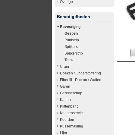
Overige
Benodigdheden
Bevestiging
Gespen
Puntstrip
Spijkers
Spijkerstrip
Touw
Crain
Doeken / Onderstoffering
Fiberfill - Dacron / Watten
Garen
Gereedschap
Karton
Klittenband
Knopenservice
Koorden
Kussenvulling
Lijm