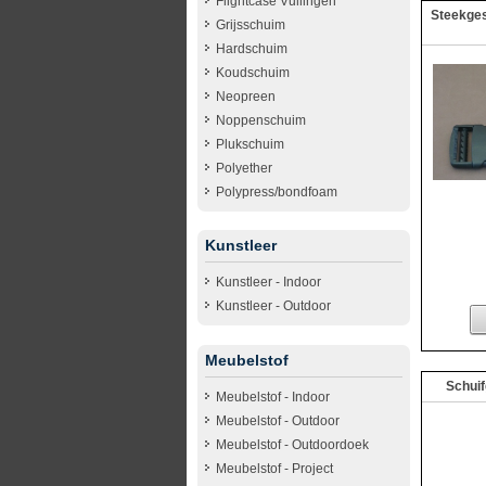
Flightcase Vullingen
Steekge
Grijsschuim
Hardschuim
Koudschuim
Neopreen
Noppenschuim
Plukschuim
Polyether
Polypress/bondfoam
Kunstleer
Kunstleer - Indoor
Kunstleer - Outdoor
Meubelstof
Schui
Meubelstof - Indoor
Meubelstof - Outdoor
Meubelstof - Outdoordoek
Meubelstof - Project