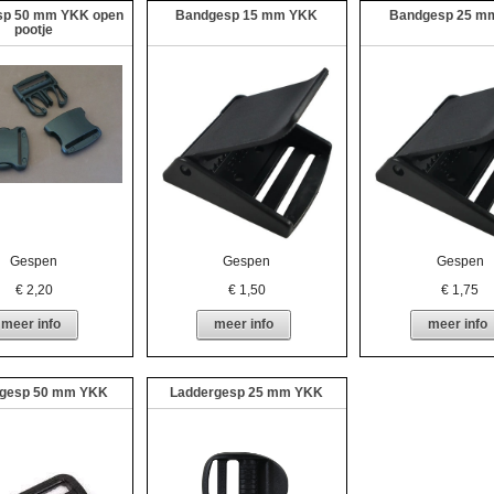
sp 50 mm YKK open
Bandgesp 15 mm YKK
Bandgesp 25 m
pootje
Gespen
Gespen
Gespen
€
2,20
€
1,50
€
1,75
meer info
meer info
meer info
fgesp 50 mm YKK
Laddergesp 25 mm YKK