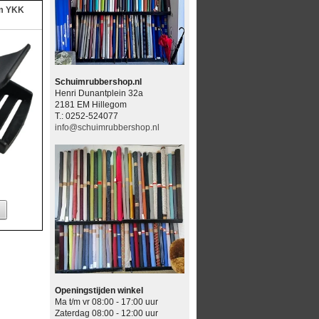
m YKK
Schuimrubbershop.nl
Henri Dunantplein 32a
2181 EM Hillegom
T.: 0252-524077
info@schuimrubbershop.nl
Openingstijden winkel
Ma t/m vr 08:00 - 17:00 uur
Zaterdag 08:00 - 12:00 uur