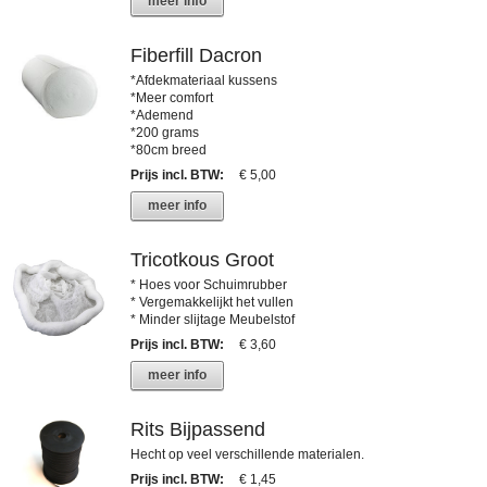
meer info
Fiberfill Dacron
*Afdekmateriaal kussens
*Meer comfort
*Ademend
*200 grams
*80cm breed
Prijs incl. BTW
:
€ 5,00
meer info
Tricotkous Groot
* Hoes voor Schuimrubber
* Vergemakkelijkt het vullen
* Minder slijtage Meubelstof
Prijs incl. BTW
:
€ 3,60
meer info
Rits Bijpassend
Hecht op veel verschillende materialen.
Prijs incl. BTW
:
€ 1,45