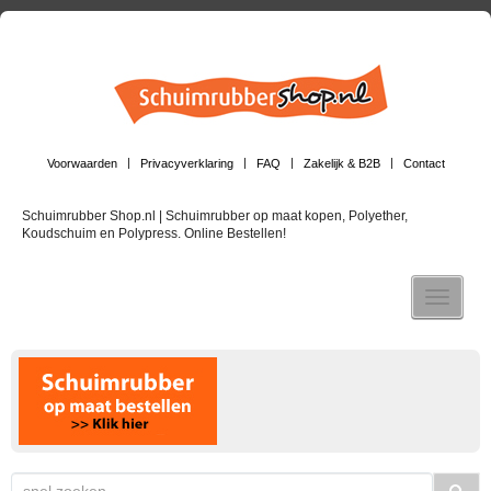
Voorwaarden
Privacyverklaring
FAQ
Zakelijk & B2B
Contact
Schuimrubber Shop.nl | Schuimrubber op maat kopen, Polyether,
Koudschuim en Polypress. Online Bestellen!
Toggle n