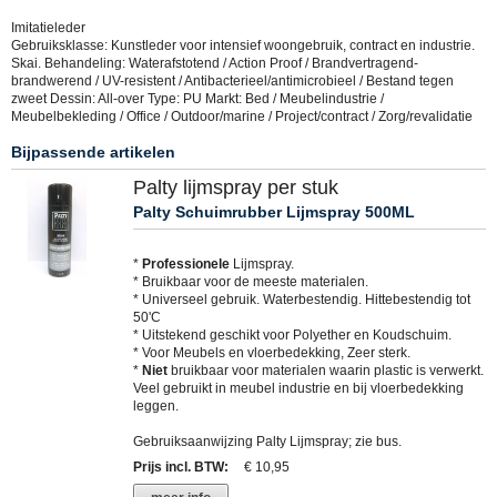
Imitatieleder
Gebruiksklasse: Kunstleder voor intensief woongebruik, contract en industrie.
Skai. Behandeling: Waterafstotend / Action Proof / Brandvertragend-
brandwerend / UV-resistent / Antibacterieel/antimicrobieel / Bestand tegen
zweet Dessin: All-over Type: PU Markt: Bed / Meubelindustrie /
Meubelbekleding / Office / Outdoor/marine / Project/contract / Zorg/revalidatie
Bijpassende artikelen
Palty lijmspray per stuk
Palty Schuimrubber Lijmspray 500ML
*
Professionele
Lijmspray.
* Bruikbaar voor de meeste materialen.
* Universeel gebruik. Waterbestendig. Hittebestendig tot
50'C
* Uitstekend geschikt voor Polyether en Koudschuim.
* Voor Meubels en vloerbedekking, Zeer sterk.
*
Niet
bruikbaar voor materialen waarin plastic is verwerkt.
Veel gebruikt in meubel industrie en bij vloerbedekking
leggen.
Gebruiksaanwijzing Palty Lijmspray; zie bus.
Prijs incl. BTW
:
€ 10,95