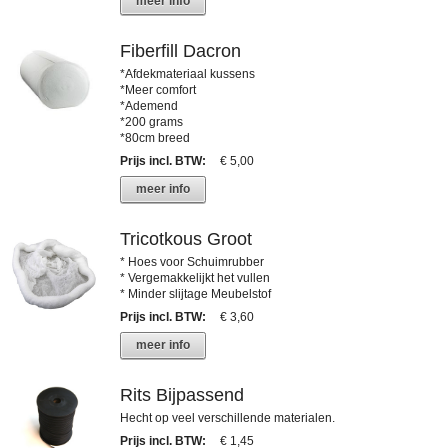
meer info
Fiberfill Dacron
*Afdekmateriaal kussens
*Meer comfort
*Ademend
*200 grams
*80cm breed
Prijs incl. BTW
:
€ 5,00
meer info
Tricotkous Groot
* Hoes voor Schuimrubber
* Vergemakkelijkt het vullen
* Minder slijtage Meubelstof
Prijs incl. BTW
:
€ 3,60
meer info
Rits Bijpassend
Hecht op veel verschillende materialen.
Prijs incl. BTW
:
€ 1,45