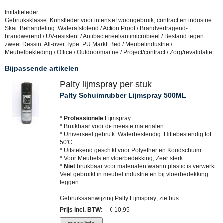
Imitatieleder
Gebruiksklasse: Kunstleder voor intensief woongebruik, contract en industrie.
Skai. Behandeling: Waterafstotend / Action Proof / Brandvertragend-
brandwerend / UV-resistent / Antibacterieel/antimicrobieel / Bestand tegen
zweet Dessin: All-over Type: PU Markt: Bed / Meubelindustrie /
Meubelbekleding / Office / Outdoor/marine / Project/contract / Zorg/revalidatie
Bijpassende artikelen
Palty lijmspray per stuk
Palty Schuimrubber Lijmspray 500ML
*
Professionele
Lijmspray.
* Bruikbaar voor de meeste materialen.
* Universeel gebruik. Waterbestendig. Hittebestendig tot
50'C
* Uitstekend geschikt voor Polyether en Koudschuim.
* Voor Meubels en vloerbedekking, Zeer sterk.
*
Niet
bruikbaar voor materialen waarin plastic is verwerkt.
Veel gebruikt in meubel industrie en bij vloerbedekking
leggen.
Gebruiksaanwijzing Palty Lijmspray; zie bus.
Prijs incl. BTW
:
€ 10,95