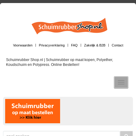
Voorwaarden
Privacyverklaring
FAQ
Zakelijk & B2B
Contact
Schuimrubber Shop.nl | Schuimrubber op maat kopen, Polyether,
Koudschuim en Polypress. Online Bestellen!
Toggle n