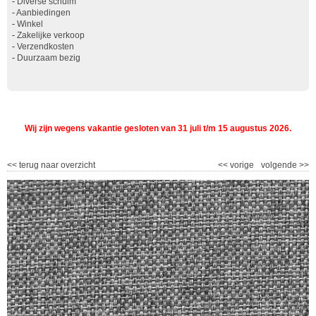
-
Diverse schuim
-
Aanbiedingen
-
Winkel
-
Zakelijke verkoop
-
Verzendkosten
-
Duurzaam bezig
Wij zijn wegens vakantie gesloten van 31 juli t/m 15 augustus 2026.
<<
terug naar overzicht
<<
vorige
volgende
>>