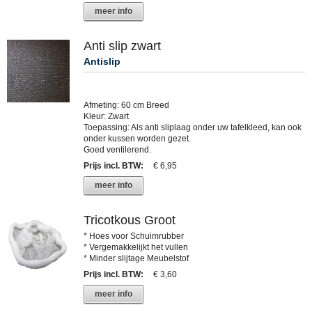
meer info
Anti slip zwart
Antislip
Afmeting: 60 cm Breed
Kleur: Zwart
Toepassing: Als anti sliplaag onder uw tafelkleed, kan ook
onder kussen worden gezet.
Goed ventilerend.
Prijs incl. BTW
:
€ 6,95
meer info
Tricotkous Groot
* Hoes voor Schuimrubber
* Vergemakkelijkt het vullen
* Minder slijtage Meubelstof
Prijs incl. BTW
:
€ 3,60
meer info