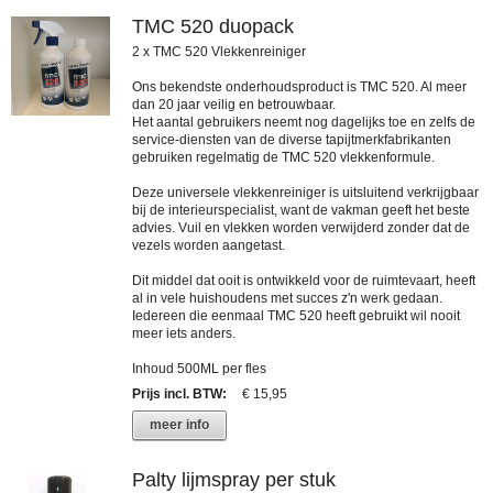
TMC 520 duopack
2 x TMC 520 Vlekkenreiniger
Ons bekendste onderhoudsproduct is TMC 520. Al meer
dan 20 jaar veilig en betrouwbaar.
Het aantal gebruikers neemt nog dagelijks toe en zelfs de
service-diensten van de diverse tapijtmerkfabrikanten
gebruiken regelmatig de TMC 520 vlekkenformule.
Deze universele vlekkenreiniger is uitsluitend verkrijgbaar
bij de interieurspecialist, want de vakman geeft het beste
advies. Vuil en vlekken worden verwijderd zonder dat de
vezels worden aangetast.
Dit middel dat ooit is ontwikkeld voor de ruimtevaart, heeft
al in vele huishoudens met succes z'n werk gedaan.
Iedereen die eenmaal TMC 520 heeft gebruikt wil nooit
meer iets anders.
Inhoud 500ML per fles
Prijs incl. BTW
:
€ 15,95
meer info
Palty lijmspray per stuk