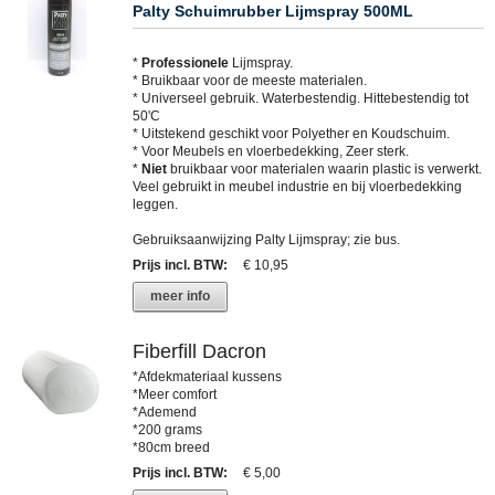
Palty Schuimrubber Lijmspray 500ML
*
Professionele
Lijmspray.
* Bruikbaar voor de meeste materialen.
* Universeel gebruik. Waterbestendig. Hittebestendig tot
50'C
* Uitstekend geschikt voor Polyether en Koudschuim.
* Voor Meubels en vloerbedekking, Zeer sterk.
*
Niet
bruikbaar voor materialen waarin plastic is verwerkt.
Veel gebruikt in meubel industrie en bij vloerbedekking
leggen.
Gebruiksaanwijzing Palty Lijmspray; zie bus.
Prijs incl. BTW
:
€ 10,95
meer info
Fiberfill Dacron
*Afdekmateriaal kussens
*Meer comfort
*Ademend
*200 grams
*80cm breed
Prijs incl. BTW
:
€ 5,00