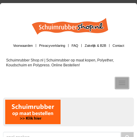
Voorwaarden
Privacyverklaring
FAQ
Zakelijk & B2B
Contact
Schuimrubber Shop.nl | Schuimrubber op maat kopen, Polyether,
Koudschuim en Polypress. Online Bestellen!
Toggle n