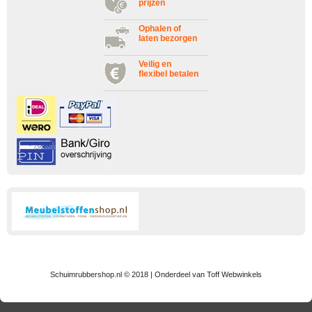
prijzen
Ophalen of
laten bezorgen
Veilig en
flexibel betalen
Schuimrubbershop.nl © 2018 | Onderdeel van Toff Webwinkels