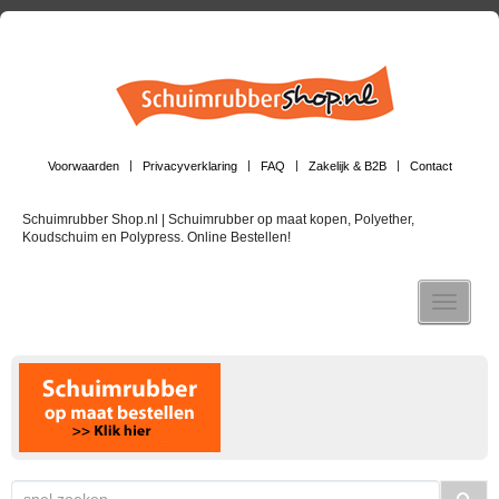
Voorwaarden
Privacyverklaring
FAQ
Zakelijk & B2B
Contact
Schuimrubber Shop.nl | Schuimrubber op maat kopen, Polyether,
Koudschuim en Polypress. Online Bestellen!
Toggle n