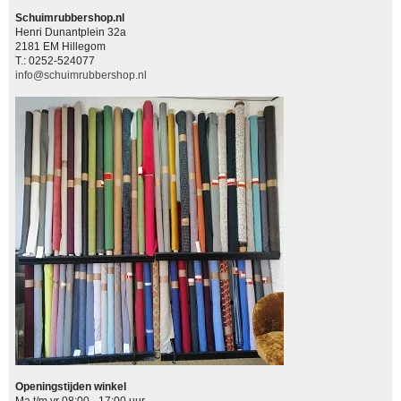
Schuimrubbershop.nl
Henri Dunantplein 32a
2181 EM Hillegom
T.: 0252-524077
info@schuimrubbershop.nl
Openingstijden winkel
Ma t/m vr 08:00 - 17:00 uur