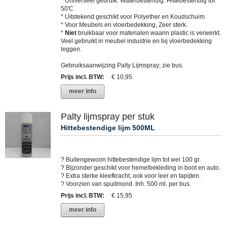
* Universeel gebruik. Waterbestendig. Hittebestendig tot
50'C
* Uitstekend geschikt voor Polyether en Koudschuim.
* Voor Meubels en vloerbedekking, Zeer sterk.
*
Niet
bruikbaar voor materialen waarin plastic is verwerkt.
Veel gebruikt in meubel industrie en bij vloerbedekking
leggen.
Gebruiksaanwijzing Palty Lijmspray; zie bus.
Prijs incl. BTW
:
€ 10,95
meer info
Palty lijmspray per stuk
Hittebestendige lijm 500ML
? Buitengewoon hittebestendige lijm tot wel 100 gr.
? Bijzonder geschikt voor hemelbekleding in boot en auto.
? Extra sterke kleefkracht, ook voor leer en tapijten.
? Voorzien van spuitmond. Inh. 500 ml. per bus.
Prijs incl. BTW
:
€ 15,95
meer info