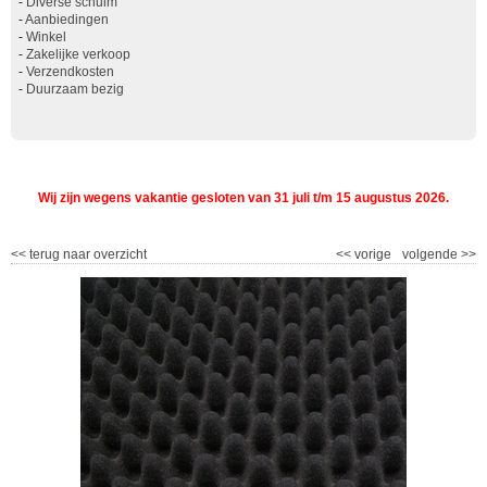
-
Diverse schuim
-
Aanbiedingen
-
Winkel
-
Zakelijke verkoop
-
Verzendkosten
-
Duurzaam bezig
Wij zijn wegens vakantie gesloten van 31 juli t/m 15 augustus 2026.
<<
terug naar overzicht
<<
vorige
volgende
>>